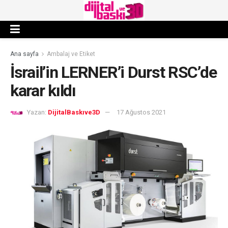
Ana sayfa
Ambalaj ve Etiket
İsrail’in LERNER’i Durst RSC’de
karar kıldı
Yazan:
DijitalBaskıve3D
17 Ağustos 2021