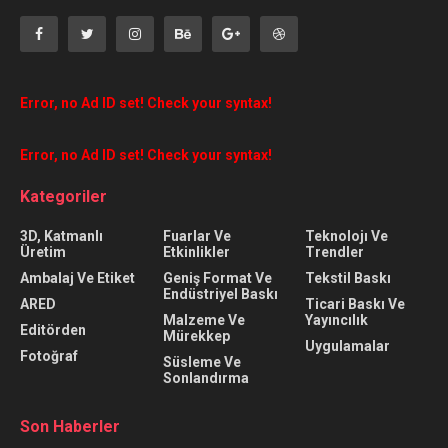
Error, no Ad ID set! Check your syntax!
Error, no Ad ID set! Check your syntax!
Kategoriler
3D, Katmanlı
Fuarlar Ve
Teknolojı Ve
Üretim
Etkinlikler
Trendler
Ambalaj Ve Etiket
Geniş Format Ve
Tekstil Baskı
Endüstriyel Baskı
ARED
Ticari Baskı Ve
Malzeme Ve
Yayıncılık
Editörden
Mürekkep
Uygulamalar
Fotoğraf
Süsleme Ve
Sonlandırma
Son Haberler