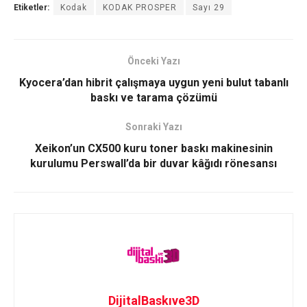
Etiketler:
Kodak
KODAK PROSPER
Sayı 29
Önceki Yazı
Kyocera’dan hibrit çalışmaya uygun yeni bulut tabanlı
baskı ve tarama çözümü
Sonraki Yazı
Xeikon’un CX500 kuru toner baskı makinesinin
kurulumu Perswall’da bir duvar kâğıdı rönesansı
DijitalBaskıve3D