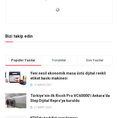
Bizi takip edin
Popüler Yazılar
Yorumlar
Son Yazılar
Yeni nesil ekonomik masa üstü dijital renkli
etiket baskı makinesi
15 MAYIS 2021
Türkiye’nin ilk Ricoh Pro VC60000’i Ankara’da
Step Dijital Repro’ya kuruldu
21 MART 2020
KDV’de tevkifat uygulaması