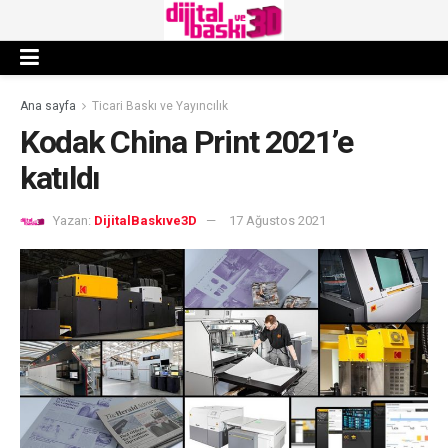
Ana sayfa
Ticari Baskı ve Yayıncılık
Kodak China Print 2021’e
katıldı
Yazan:
DijitalBaskıve3D
17 Ağustos 2021