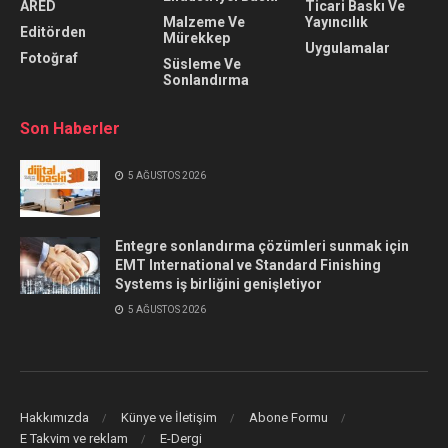
ARED
Ticari Baskı Ve
Malzeme Ve
Yayıncılık
Editörden
Mürekkep
Uygulamalar
Fotoğraf
Süsleme Ve
Sonlandırma
Son Haberler
5 AĞUSTOS 2026
Entegre sonlandırma çözümleri sunmak için
EMT International ve Standard Finishing
Systems iş birliğini genişletiyor
5 AĞUSTOS 2026
Hakkımızda
Künye ve İletişim
Abone Formu
E Takvim ve reklam
E-Dergi