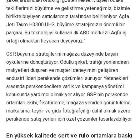
şirket arasındaki ortaklığı göstermekte. Müşteri odaklı
tekliflerimizi büyütme ve geliştirme yeteneğimiz, bizimle
birlikte büyüyen satıcılarımız tarafından belirleniyor. Agfa
Jeti Tauro H3300 UHS, büyüme stratejimizin önemli bir
parçası. Bu teknolojiyi kullanan ilk ABD merkezli Agfa iş
ortağı olmaktan heyecan duyuyoruz.”
GSP, büyüme stratejilerini mağaza düzeyinde başarı
öykülerine dönüştürüyor. Ödüllü şirket, trafiği yönlendiren,
maliyetleri düşüren ve müşteri deneyimini geliştiren
endüstri lideri perakende çözümleri sunuyor. Yetenekleri
arasında perakendecilere varlık ve kampanya yönetimi
konusunda yardımcı olmak yer alıyor. GSP’nin perakende
ortamları ekibi, fikstürleme, mağaza yeniden görüntüleme,
markalama, teşhir ve gıda fotoğrafçılığı dahil olmak üzere
perakende satış yerleri için özel çözümler tasarlayabiliyor.
En yüksek kalitede sert ve rulo ortamlara baskı