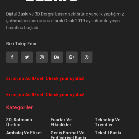
Dijital Baskı ve 3D Dergisi basım sektörüne yönelik yaptığımız
çalışmaların son ürünü olarak Ocak 2019 ayı itibari ile yayın
hayatına başladı.
Bizi Takip Edin
Error, no Ad ID set! Check your syntax!
Error, no Ad ID set! Check your syntax!
Kategoriler
3D, Katmanlı
Fuarlar Ve
Teknolojı Ve
Üretim
Etkinlikler
Trendler
Ambalaj Ve Etiket
Geniş Format Ve
Tekstil Baskı
Endüstriyel Baskı