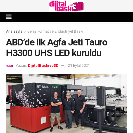
Ana sayfa
Geniş Format ve Endüstriyel Baskı
ABD’de ilk Agfa Jeti Tauro
H3300 UHS LED kuruldu
Yazan:
DijitalBaskıve3D
21 Eylül 2021