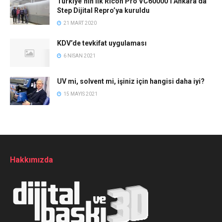
Türkiye’nin ilk Ricoh Pro VC60000’i Ankara’da
Step Dijital Repro’ya kuruldu
21 MART 2020
KDV’de tevkifat uygulaması
6 NISAN 2021
UV mi, solvent mi, işiniz için hangisi daha iyi?
15 MAYIS 2021
Hakkımızda