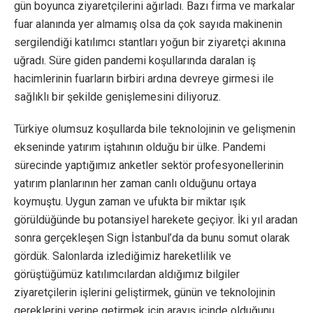
gün boyunca ziyaretçilerini ağırladı. Bazı firma ve markalar
fuar alanında yer almamış olsa da çok sayıda makinenin
sergilendiği katılımcı stantları yoğun bir ziyaretçi akınına
uğradı. Süre giden pandemi koşullarında daralan iş
hacimlerinin fuarların birbiri ardına devreye girmesi ile
sağlıklı bir şekilde genişlemesini diliyoruz.
Türkiye olumsuz koşullarda bile teknolojinin ve gelişmenin
ekseninde yatırım iştahının olduğu bir ülke. Pandemi
sürecinde yaptığımız anketler sektör profesyonellerinin
yatırım planlarının her zaman canlı olduğunu ortaya
koymuştu. Uygun zaman ve ufukta bir miktar ışık
görüldüğünde bu potansiyel harekete geçiyor. İki yıl aradan
sonra gerçekleşen Sign İstanbul’da da bunu somut olarak
gördük. Salonlarda izlediğimiz hareketlilik ve
görüştüğümüz katılımcılardan aldığımız bilgiler
ziyaretçilerin işlerini geliştirmek, günün ve teknolojinin
gereklerini yerine getirmek için arayış içinde olduğunu