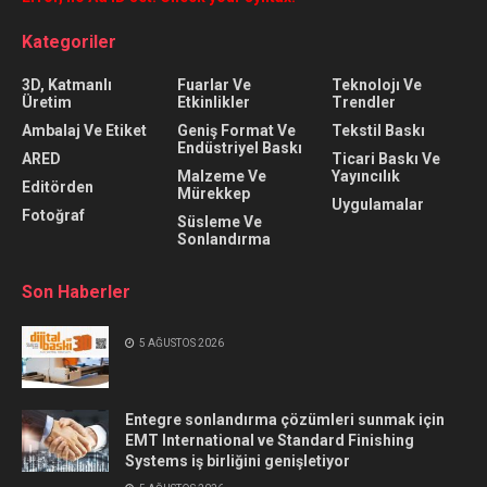
Kategoriler
3D, Katmanlı
Fuarlar Ve
Teknolojı Ve
Üretim
Etkinlikler
Trendler
Ambalaj Ve Etiket
Geniş Format Ve
Tekstil Baskı
Endüstriyel Baskı
ARED
Ticari Baskı Ve
Malzeme Ve
Yayıncılık
Editörden
Mürekkep
Uygulamalar
Fotoğraf
Süsleme Ve
Sonlandırma
Son Haberler
5 AĞUSTOS 2026
Entegre sonlandırma çözümleri sunmak için
EMT International ve Standard Finishing
Systems iş birliğini genişletiyor