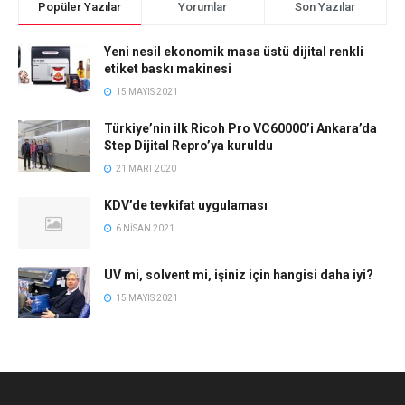
Popüler Yazılar
Yorumlar
Son Yazılar
Yeni nesil ekonomik masa üstü dijital renkli
etiket baskı makinesi
15 MAYIS 2021
Türkiye’nin ilk Ricoh Pro VC60000’i Ankara’da
Step Dijital Repro’ya kuruldu
21 MART 2020
KDV’de tevkifat uygulaması
6 NISAN 2021
UV mi, solvent mi, işiniz için hangisi daha iyi?
15 MAYIS 2021