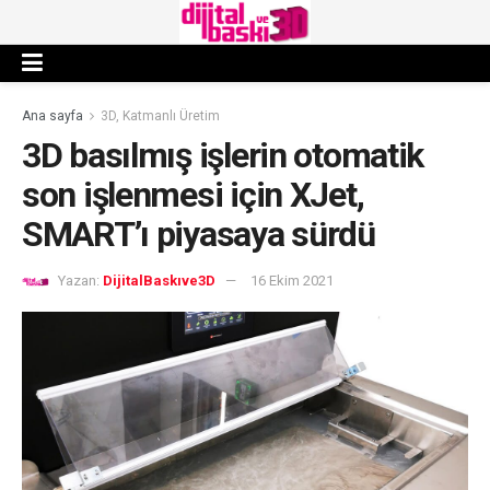
Ana sayfa
3D, Katmanlı Üretim
3D basılmış işlerin otomatik
son işlenmesi için XJet,
SMART’ı piyasaya sürdü
Yazan:
DijitalBaskıve3D
16 Ekim 2021