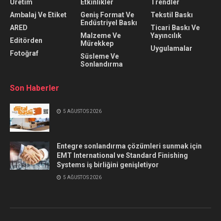
Üretim
Etkinlikler
Trendler
Ambalaj Ve Etiket
Geniş Format Ve
Tekstil Baskı
Endüstriyel Baskı
ARED
Ticari Baskı Ve
Malzeme Ve
Yayıncılık
Editörden
Mürekkep
Uygulamalar
Fotoğraf
Süsleme Ve
Sonlandırma
Son Haberler
5 AĞUSTOS 2026
Entegre sonlandırma çözümleri sunmak için
EMT International ve Standard Finishing
Systems iş birliğini genişletiyor
5 AĞUSTOS 2026