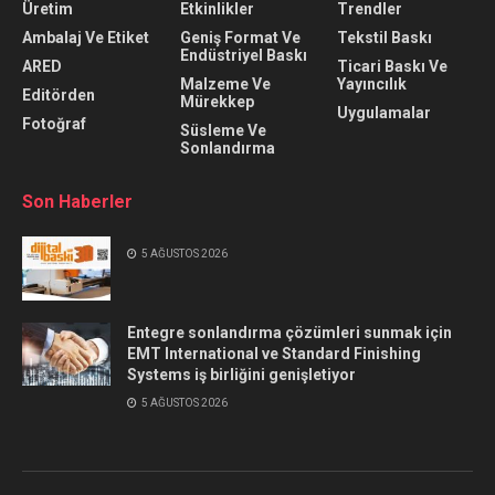
Üretim
Etkinlikler
Trendler
Ambalaj Ve Etiket
Geniş Format Ve
Tekstil Baskı
Endüstriyel Baskı
ARED
Ticari Baskı Ve
Malzeme Ve
Yayıncılık
Editörden
Mürekkep
Uygulamalar
Fotoğraf
Süsleme Ve
Sonlandırma
Son Haberler
5 AĞUSTOS 2026
Entegre sonlandırma çözümleri sunmak için
EMT International ve Standard Finishing
Systems iş birliğini genişletiyor
5 AĞUSTOS 2026