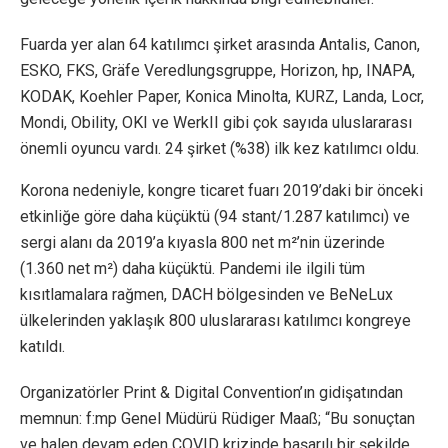
Fuarda yer alan 64 katılımcı şirket arasında Antalis, Canon,
ESKO, FKS, Gräfe Veredlungsgruppe, Horizon, hp, INAPA,
KODAK, Koehler Paper, Konica Minolta, KURZ, Landa, Locr,
Mondi, Obility, OKI ve WerkII gibi çok sayıda uluslararası
önemli oyuncu vardı. 24 şirket (%38) ilk kez katılımcı oldu.
Korona nedeniyle, kongre ticaret fuarı 2019’daki bir önceki
etkinliğe göre daha küçüktü (94 stant/1.287 katılımcı) ve
sergi alanı da 2019’a kıyasla 800 net m²’nin üzerinde
(1.360 net m²) daha küçüktü. Pandemi ile ilgili tüm
kısıtlamalara rağmen, DACH bölgesinden ve BeNeLux
ülkelerinden yaklaşık 800 uluslararası katılımcı kongreye
katıldı.
Organizatörler Print & Digital Convention’ın gidişatından
memnun: f:mp Genel Müdürü Rüdiger Maaß; “Bu sonuçtan
ve halen devam eden COVID krizinde başarılı bir şekilde