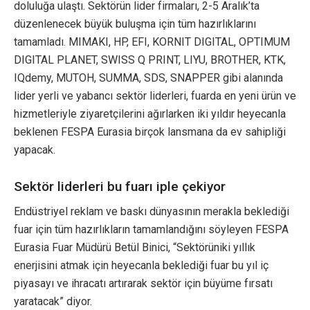
doluluğa ulaştı. Sektörün lider firmaları, 2-5 Aralık’ta
düzenlenecek büyük buluşma için tüm hazırlıklarını
tamamladı. MIMAKI, HP, EFI, KORNIT DIGITAL, OPTIMUM
DIGITAL PLANET, SWISS Q PRINT, LIYU, BROTHER, KTK,
IQdemy, MUTOH, SUMMA, SDS, SNAPPER gibi alanında
lider yerli ve yabancı sektör liderleri, fuarda en yeni ürün ve
hizmetleriyle ziyaretçilerini ağırlarken iki yıldır heyecanla
beklenen FESPA Eurasia birçok lansmana da ev sahipliği
yapacak.
Sektör liderleri bu fuarı iple çekiyor
Endüstriyel reklam ve baskı dünyasının merakla beklediği
fuar için tüm hazırlıkların tamamlandığını söyleyen FESPA
Eurasia Fuar Müdürü Betül Binici, “Sektörüniki yıllık
enerjisini atmak için heyecanla beklediği fuar bu yıl iç
piyasayı ve ihracatı artırarak sektör için büyüme fırsatı
yaratacak” diyor.