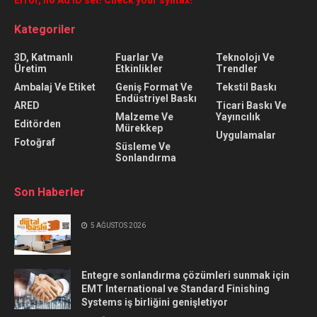
Kategoriler
3D, Katmanlı
Fuarlar Ve
Teknolojı Ve
Üretim
Etkinlikler
Trendler
Ambalaj Ve Etiket
Geniş Format Ve
Tekstil Baskı
Endüstriyel Baskı
ARED
Ticari Baskı Ve
Malzeme Ve
Yayıncılık
Editörden
Mürekkep
Uygulamalar
Fotoğraf
Süsleme Ve
Sonlandırma
Son Haberler
5 AĞUSTOS 2026
Entegre sonlandırma çözümleri sunmak için
EMT International ve Standard Finishing
Systems iş birliğini genişletiyor