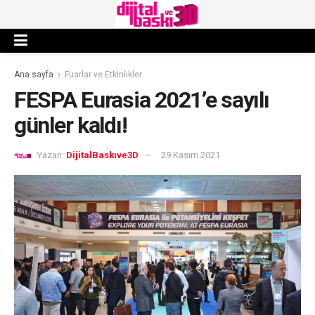
Ana sayfa
Fuarlar ve Etkinlikler
FESPA Eurasia 2021’e sayılı
günler kaldı!
Yazan:
DijitalBaskıve3D
29 Kasım 2021