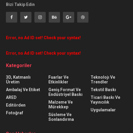
Bizi Takip Edin
Error, no Ad ID set! Check your syntax!
Error, no Ad ID set! Check your syntax!
Kategoriler
3D, Katmanlı
Fuarlar Ve
Teknolojı Ve
Üretim
Etkinlikler
Trendler
Ambalaj Ve Etiket
Geniş Format Ve
Tekstil Baskı
Endüstriyel Baskı
ARED
Ticari Baskı Ve
Malzeme Ve
Yayıncılık
Editörden
Mürekkep
Uygulamalar
Fotoğraf
Süsleme Ve
Sonlandırma