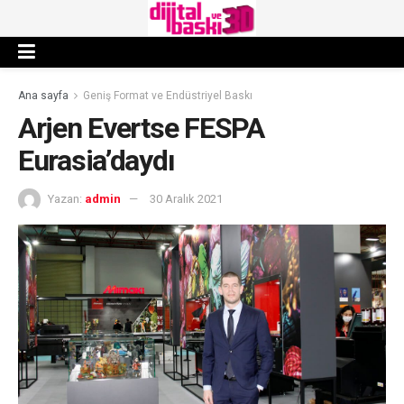
Ana sayfa
Geniş Format ve Endüstriyel Baskı
Arjen Evertse FESPA
Eurasia’daydı
Yazan:
admin
30 Aralık 2021