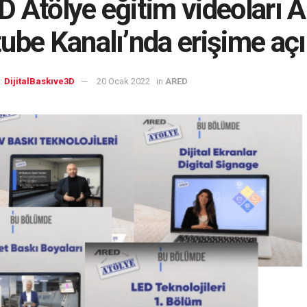
 Atölye eğitim videoları 
ube Kanalı’nda erişime aç
:
DijitalBaskıve3D
20 Ocak 2022
in
ARED