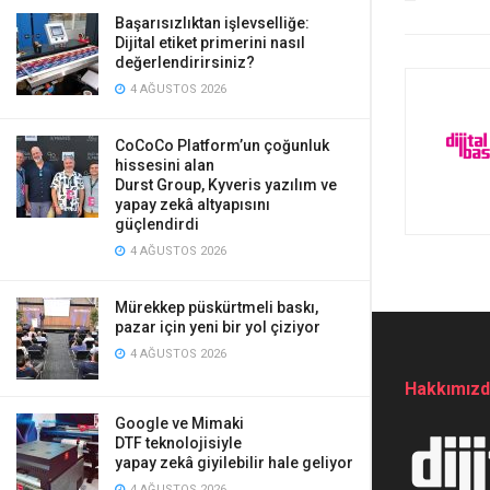
Başarısızlıktan işlevselliğe:
Dijital etiket primerini nasıl
değerlendirirsiniz?
4 AĞUSTOS 2026
CoCoCo Platform’un çoğunluk
hissesini alan
Durst Group, Kyveris yazılım ve
yapay zekâ altyapısını
güçlendirdi
4 AĞUSTOS 2026
Mürekkep püskürtmeli baskı,
pazar için yeni bir yol çiziyor
4 AĞUSTOS 2026
Hakkımız
Google ve Mimaki
DTF teknolojisiyle
yapay zekâ giyilebilir hale geliyor
4 AĞUSTOS 2026