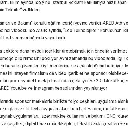
arı”, Ekim ayında ise yine İstanbul Reklam katkılarıyla hazırlana
in Teknik Özellikleri,
anları ve Bakımı” konulu eğitim içeriği yayına verildi. ARED Atölye
edinci videosu ise Aralık ayında, “Led Teknolojileri” konusunun ik
it Led sponsorluğunda yayınlandı.
 sektöre daha faydalı içerikler üretebilmek için öncelik verilmes
erneğe bildirilmesini bekliyor. Aynı zamanda bu videolarda ilgili 
crübesine güvenilen kişi önerilerine de açık olduğunu belirtiyor. 
mesini isteyen firmaların da video içeriklerine sponsor olabilecekl
oları profesyonel bir ekip tarafından çekiliyor ve 20 dakikalık içer
 ARED Youtube ve Instagram hesaplarından yayınlanıyor.
arında sponsor markalarla birlikte folyo çeşitleri, uygulama alanla
eksiglas akrilik levha uygulamaları, kutu harf yapımı, metal kesme
aynak uygulamaları, lazer makine kullanımı ve bakımı, CNC router
ı ve çeşitleri, dijital baskı mürekkepleri, tekstil baskı çeşitleri ve 