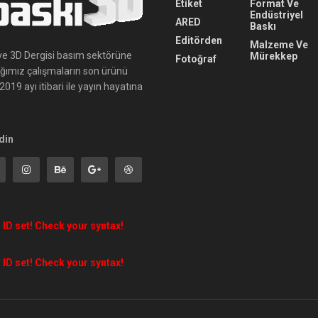
Etiket
Format Ve
Endüstriyel
ARED
Baskı
Editörden
Malzeme Ve
ı ve 3D Dergisi basım sektörüne
Mürekkep
Fotoğraf
ığımız çalışmaların son ürünü
019 ayı itibari ile yayın hayatına
din
 ID set! Check your syntax!
 ID set! Check your syntax!