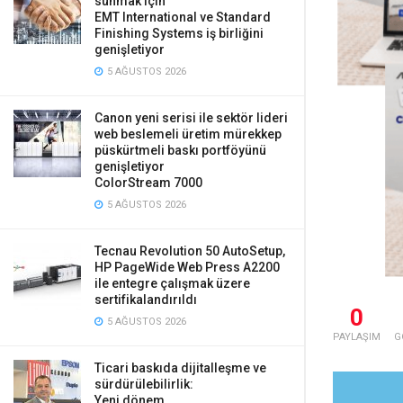
sunmak için
EMT International ve Standard
Finishing Systems iş birliğini
genişletiyor
5 AĞUSTOS 2026
Canon yeni serisi ile sektör lideri
web beslemeli üretim mürekkep
püskürtmeli baskı portföyünü
genişletiyor
ColorStream 7000
5 AĞUSTOS 2026
Tecnau Revolution 50 AutoSetup,
HP PageWide Web Press A2200
ile entegre çalışmak üzere
sertifikalandırıldı
0
5 AĞUSTOS 2026
PAYLAŞIM
G
Ticari baskıda dijitalleşme ve
sürdürülebilirlik:
Yeni dönem