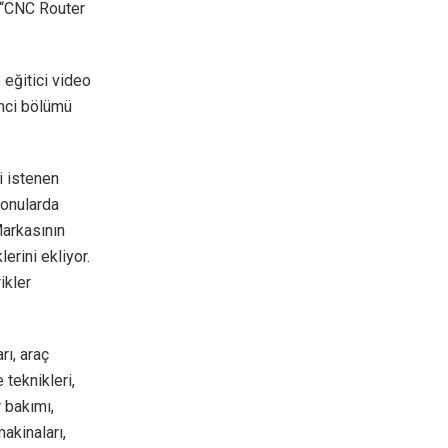
n “CNC Router
 eğitici video
inci bölümü
i istenen
konularda
Markasının
erini ekliyor.
ikler
rı, araç
 teknikleri,
 bakımı,
makinaları,