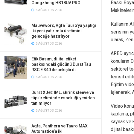
Baskı Boyal
Gongzheng HB18UV PRO
Makinelerin
5 AĞUSTOS 2026
Kullanım Al
Mauveworx, Agfa Tauro’ya yaptığı
iki yeni yatırımla üretimini
serisinin y
geleceğe hazırlıyor
olarak, Zen
5 AĞUSTOS 2026
ARED ayrıca
Etik Basım, dijital etiket
konuların D
baskısındaki gücünü Durst Tau
sektörel te
RSC E 340 ile pekiştirdi
temsil edil
5 AĞUSTOS 2026
Eğitim vide
işlenerek,
Durst XJet: IML, shrink sleeve ve
tüp üretiminde esnekliği yeniden
tanımlıyor
Video konul
5 AĞUSTOS 2026
kaplama, pl
kaynak ve k
Agfa, Panthera ve Tauro MAX
dijital bask
Automation’a iki