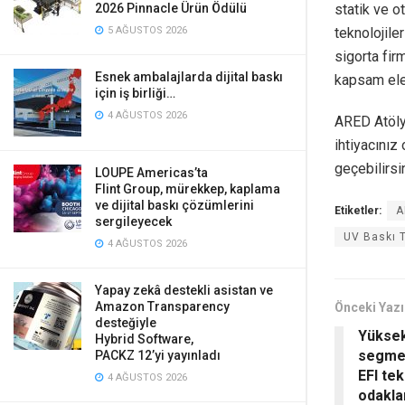
2026 Pinnacle Ürün Ödülü
statik ve o
5 AĞUSTOS 2026
teknolojile
sigorta fir
Esnek ambalajlarda dijital baskı
kapsam ele 
için iş birliği…
4 AĞUSTOS 2026
ARED Atölye
ihtiyacınız
geçebilirsi
LOUPE Americas’ta
Flint Group, mürekkep, kaplama
ve dijital baskı çözümlerini
Etiketler:
A
sergileyecek
UV Baskı T
4 AĞUSTOS 2026
Yapay zekâ destekli asistan ve
Amazon Transparency
Önceki Yazı
desteğiyle
Yüksek
Hybrid Software,
segmen
PACKZ 12’yi yayınladı
EFI tek
4 AĞUSTOS 2026
odakla