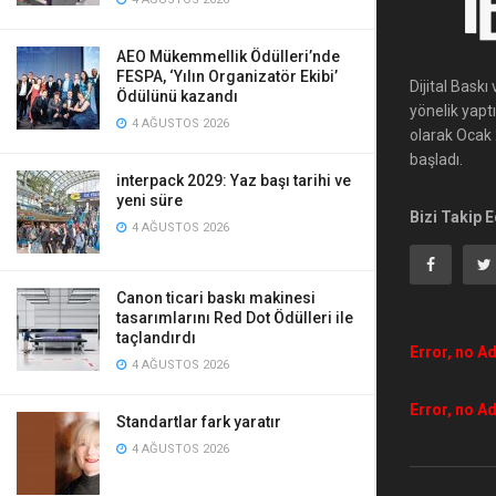
AEO Mükemmellik Ödülleri’nde
FESPA, ‘Yılın Organizatör Ekibi’
Dijital Bask
Ödülünü kazandı
yönelik yapt
4 AĞUSTOS 2026
olarak Ocak 2
başladı.
interpack 2029: Yaz başı tarihi ve
yeni süre
Bizi Takip E
4 AĞUSTOS 2026
Canon ticari baskı makinesi
tasarımlarını Red Dot Ödülleri ile
taçlandırdı
Error, no Ad
4 AĞUSTOS 2026
Error, no Ad
Standartlar fark yaratır
4 AĞUSTOS 2026