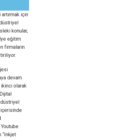
 artırmak için
düstriyel
sleki konular,
ölye eğitim
n firmaların
riliyor.
jesi
maya devam
 ikinci olarak
ijital
ndüstriyel
 içerisinde
d
D Youtube
 “Inkjet