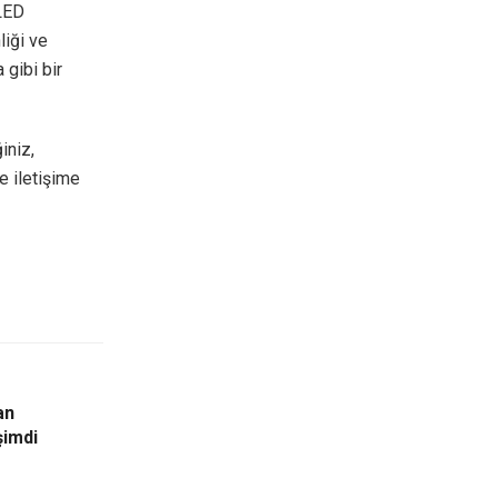
 LED
liği ve
 gibi bir
iniz,
e iletişime
an
şimdi