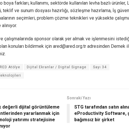
to boya farkları, kullanımı, sektörde kullanılan levha bazlı ürünler,
ri, teklif ve sunum dosyası hazırlığı, sözleşme hazırlama, İş güven
malarının seçimleri, problem çözme teknikleri ve yüksekte çalışma
alınıyor.
 çalışmalarında sponsor olarak yer almak ve işlenmesini istediğ
 olan konuları bildirmek için ared@ared.org.tr adresinden Dernek il
niz.
RED Atölye
Dijital Ekranlar / Digital Signage
Sayı 34
eknolojileri
Sonraki Yazı
 değerli dijital görüntüleme
STG tarafından satın alın
tlerinden yararlanmak için
eProductivity Software, 
noloji yatırımı stratejisine
bağımsız bir şirket
nıyor