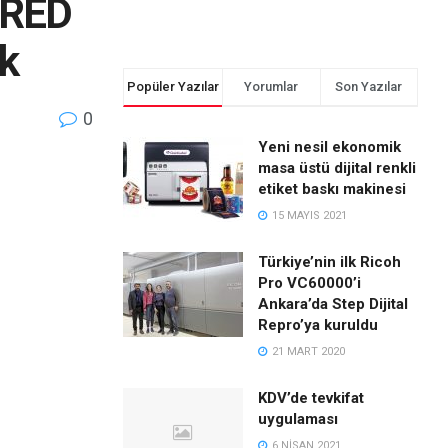
ARED
ık
Popüler Yazılar
Yorumlar
Son Yazılar
0
Yeni nesil ekonomik
masa üstü dijital renkli
etiket baskı makinesi
15 MAYIS 2021
Türkiye’nin ilk Ricoh
Pro VC60000’i
Ankara’da Step Dijital
Repro’ya kuruldu
21 MART 2020
KDV’de tevkifat
uygulaması
6 NISAN 2021