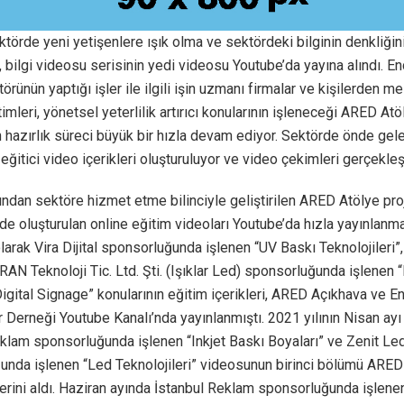
törde yeni yetişenlere ışık olma ve sektördeki bilginin denkliğini
, bilgi videosu serisinin yedi videosu Youtube’da yayına alındı. En
örünün yaptığı işler ile ilgili işin uzmanı firmalar ve kişilerden me
imleri, yönetsel yeterlilik artırıcı konularının işleneceği ARED At
n hazırlık süreci büyük bir hızla devam ediyor. Sektörde önde gele
eğitici video içerikleri oluşturuluyor ve video çekimleri gerçekleşti
ndan sektöre hizmet etme bilinciyle geliştirilen ARED Atölye pro
de oluşturulan online eğitim videoları Youtube’da hızla yayınlan
 olarak Vira Dijital sponsorluğunda işlenen “UV Baskı Teknolojileri”,
N Teknoloji Tic. Ltd. Şti. (Işıklar Led) sponsorluğunda işlenen “D
Digital Signage” konularının eğitim içerikleri, ARED Açıkhava ve E
 Derneği Youtube Kanalı’nda yayınlanmıştı. 2021 yılının Nisan ayı
klam sponsorluğunda işlenen “Inkjet Baskı Boyaları” ve Zenit Le
unda işlenen “Led Teknolojileri” videosunun birinci bölümü ARE
erini aldı. Haziran ayında İstanbul Reklam sponsorluğunda işlenen