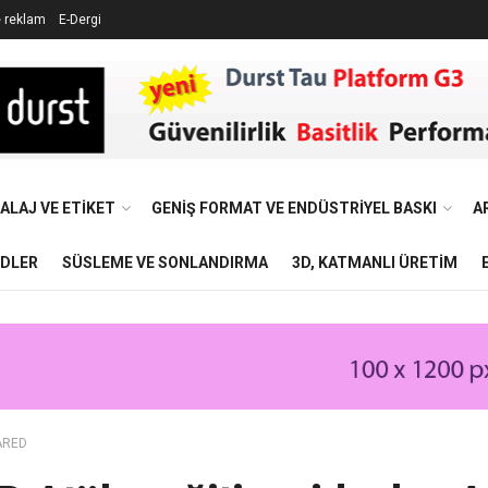
e reklam
E-Dergi
ALAJ VE ETIKET
GENIŞ FORMAT VE ENDÜSTRIYEL BASKI
A
NDLER
SÜSLEME VE SONLANDIRMA
3D, KATMANLI ÜRETIM
ARED