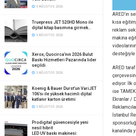
5 AĞUSTOS 2026
ARED’in sek
kısa eğitim
Truepress JET 520HD Mono ile
dijital kitap basımına girmek…
reklam sekt
5 AĞUSTOS 2026
makina eğit
videolarını
desteğiyle 
Xerox, Quocirca’nın 2026 Bulut
Baskı Hizmetleri Pazarında lider
seçildi
ARED tarafı
5 AĞUSTOS 2026
çerçevesin
ediyor. İlk
Koenig & Bauer Durst’un VariJET
ise TAMEKRA
106’sı ile yüksek hacimli dijital
Ekranlar / 
katlanır karton üretimi
Reklamcılar
5 AĞUSTOS 2026
İstanbul Re
Prodigital güvencesiyle yeni
sponsorluğ
nesil hibrit
kanalında y
LED UV baskı makinesi: