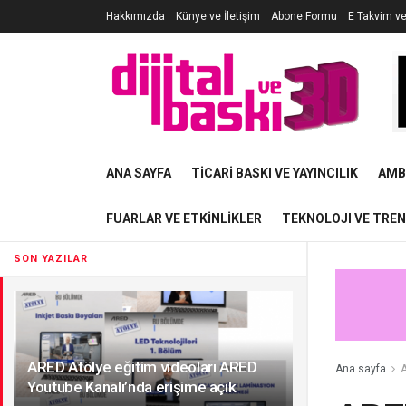
Hakkımızda
Künye ve İletişim
Abone Formu
E Takvim v
ANA SAYFA
TICARI BASKI VE YAYINCILIK
AMB
FUARLAR VE ETKINLIKLER
TEKNOLOJI VE TRE
SON YAZILAR
ARED Atölye eğitim videoları ARED
Ana sayfa
Youtube Kanalı’nda erişime açık