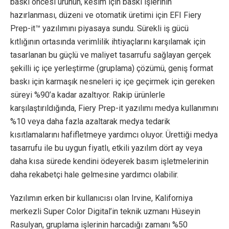
baskı öncesi ürünün, kesim için baskı işlerinin
hazırlanması, düzeni ve otomatik üretimi için EFI Fiery
Prep-it™ yazılımını piyasaya sundu. Sürekli iş gücü
kıtlığının ortasında verimlilik ihtiyaçlarını karşılamak için
tasarlanan bu güçlü ve maliyet tasarrufu sağlayan gerçek
şekilli iç içe yerleştirme (gruplama) çözümü, geniş format
baskı için karmaşık nesneleri iç içe geçirmek için gereken
süreyi %90’a kadar azaltıyor. Rakip ürünlerle
karşılaştırıldığında, Fiery Prep-it yazılımı medya kullanımını
%10 veya daha fazla azaltarak medya tedarik
kısıtlamalarını hafifletmeye yardımcı oluyor. Ürettiği medya
tasarrufu ile bu uygun fiyatlı, etkili yazılım dört ay veya
daha kısa sürede kendini ödeyerek basım işletmelerinin
daha rekabetçi hale gelmesine yardımcı olabilir.
Yazılımın erken bir kullanıcısı olan Irvine, Kaliforniya
merkezli Super Color Digital’in teknik uzmanı Hüseyin
Rasulyan, gruplama işlerinin harcadığı zamanı %50