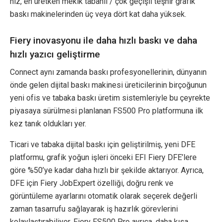
hız, en üretken mekik tabanlı / çok geçişli teşhir grafik
baskı makinelerinden üç veya dört kat daha yüksek.
Fiery inovasyonu ile daha hızlı baskı ve daha
hızlı yazıcı geliştirme
Connect aynı zamanda baskı profesyonellerinin, dünyanın
önde gelen dijital baskı makinesi üreticilerinin birçoğunun
yeni ofis ve tabaka baskı üretim sistemleriyle bu çeyrekte
piyasaya sürülmesi planlanan FS500 Pro platformuna ilk
kez tanık oldukları yer.
Ticari ve tabaka dijital baskı için geliştirilmiş, yeni DFE
platformu, grafik yoğun işleri önceki EFI Fiery DFE’lere
göre %50’ye kadar daha hızlı bir şekilde aktarıyor. Ayrıca,
DFE için Fiery JobExpert özelliği, doğru renk ve
görüntüleme ayarlarını otomatik olarak seçerek değerli
zaman tasarrufu sağlayarak iş hazırlık görevlerini
kolaylaştırabiliyor. Fiery FS500 Pro ayrıca, daha kısa