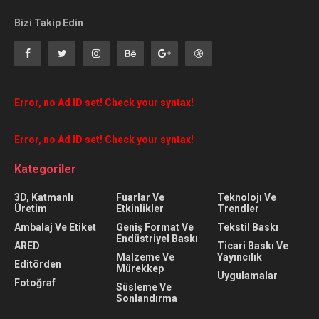
Bizi Takip Edin
Error, no Ad ID set! Check your syntax!
Error, no Ad ID set! Check your syntax!
Kategoriler
3D, Katmanlı
Fuarlar Ve
Teknolojı Ve
Üretim
Etkinlikler
Trendler
Ambalaj Ve Etiket
Geniş Format Ve
Tekstil Baskı
Endüstriyel Baskı
ARED
Ticari Baskı Ve
Malzeme Ve
Yayıncılık
Editörden
Mürekkep
Uygulamalar
Fotoğraf
Süsleme Ve
Sonlandırma