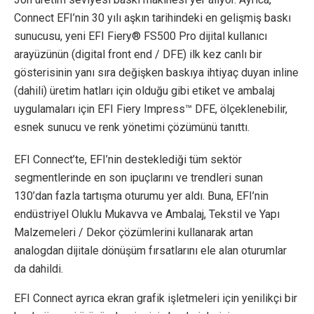
Connect EFI’nin 30 yılı aşkın tarihindeki en gelişmiş baskı
sunucusu, yeni EFI Fiery® FS500 Pro dijital kullanıcı
arayüzünün (digital front end / DFE) ilk kez canlı bir
gösterisinin yanı sıra değişken baskıya ihtiyaç duyan inline
(dahili) üretim hatları için olduğu gibi etiket ve ambalaj
uygulamaları için EFI Fiery Impress™ DFE, ölçeklenebilir,
esnek sunucu ve renk yönetimi çözümünü tanıttı.
EFI Connect’te, EFI’nin desteklediği tüm sektör
segmentlerinde en son ipuçlarını ve trendleri sunan
130’dan fazla tartışma oturumu yer aldı. Buna, EFI’nin
endüstriyel Oluklu Mukavva ve Ambalaj, Tekstil ve Yapı
Malzemeleri / Dekor çözümlerini kullanarak artan
analogdan dijitale dönüşüm fırsatlarını ele alan oturumlar
da dahildi.
EFI Connect ayrıca ekran grafik işletmeleri için yenilikçi bir