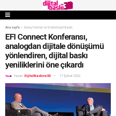
Ana sayfa
Geniş Format ve Endüstriyel Baskı
EFI Connect Konferansı,
analogdan dijitale dönüşümü
yönlendiren, dijital baskı
yeniliklerini öne çıkardı
Yazan:
DijitalBaskıve3D
17 Şubat 2022