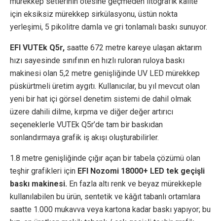
mürekkep setlerinin ötesine geçmeden litografik kalite
için eksiksiz mürekkep sirkülasyonu, üstün nokta
yerleşimi, 5 pikolitre damla ve gri tonlamalı baskı sunuyor.
EFI VUTEk Q5r,
saatte 672 metre kareye ulaşan aktarım
hızı sayesinde sınıfının en hızlı ruloran ruloya baskı
makinesi olan 5,2 metre genişliğinde UV LED mürekkep
püskürtmeli üretim aygıtı. Kullanıcılar, bu yıl mevcut olan
yeni bir hat içi görsel denetim sistemi de dahil olmak
üzere dahili dilme, kırpma ve diğer değer artırıcı
seçeneklerle VUTEk Q5r’de tam bir baskıdan
sonlandırmaya grafik iş akışı oluşturabilirler.
1.8 metre genişliğinde çığır açan bir tabela çözümü olan
teşhir grafikleri için
EFI Nozomi 18000+ LED tek geçişli
baskı makinesi.
En fazla altı renk ve beyaz mürekkeple
kullanılabilen bu ürün, sentetik ve kâğıt tabanlı ortamlara
saatte 1.000 mukavva veya kartona kadar baskı yapıyor; bu