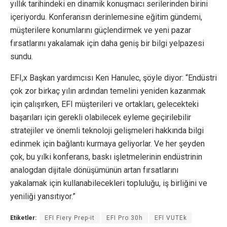
yıllık tarihindeki en dinamik konuşmacı serilerinden birini
içeriyordu. Konferansın derinlemesine eğitim gündemi,
müşterilere konumlarını güçlendirmek ve yeni pazar
fırsatlarını yakalamak için daha geniş bir bilgi yelpazesi
sundu.
EFI,x Başkan yardımcısı Ken Hanulec, şöyle diyor: “Endüstri
çok zor birkaç yılın ardından temelini yeniden kazanmak
için çalışırken, EFI müşterileri ve ortakları, gelecekteki
başarıları için gerekli olabilecek eyleme geçirilebilir
stratejiler ve önemli teknoloji gelişmeleri hakkında bilgi
edinmek için bağlantı kurmaya geliyorlar. Ve her şeyden
çok, bu yılki konferans, baskı işletmelerinin endüstrinin
analogdan dijitale dönüşümünün artan fırsatlarını
yakalamak için kullanabilecekleri topluluğu, iş birliğini ve
yeniliği yansıtıyor.”
Etiketler:
EFI Fiery Prep-it
EFI Pro 30h
EFI VUTEk