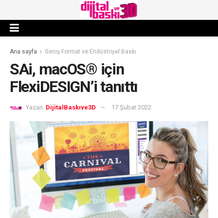
Ana sayfa
Geniş Format ve Endüstriyel Baskı
SAi, macOS® için
FlexiDESIGN’i tanıttı
Yazan:
DijitalBaskıve3D
17 Şubat 2022