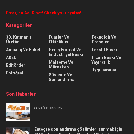
Error, no Ad ID set! Check your syntax!
Kategoriler
3D, Katmanlı
Fuarlar Ve
Teknolojı Ve
Üretim
Etkinlikler
Trendler
Ambalaj Ve Etiket
Geniş Format Ve
Tekstil Baskı
Endüstriyel Baskı
ARED
Ticari Baskı Ve
Malzeme Ve
Yayıncılık
Editörden
Mürekkep
Uygulamalar
Fotoğraf
Süsleme Ve
Sonlandırma
Son Haberler
5 AĞUSTOS 2026
Entegre sonlandırma çözümleri sunmak için