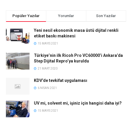
Popüler Yazılar
Yorumlar
Son Yazılar
Yeni nesil ekonomik masa üstü dijital renkli
etiket baskı makinesi
15 MAYIS 2021
Türkiye’nin ilk Ricoh Pro VC60000’i Ankara’da
Step Dijital Repro’ya kuruldu
21 MART 2020
KDV’de tevkifat uygulaması
6 NISAN 2021
UV mi, solvent mi, işiniz için hangisi daha iyi?
15 MAYIS 2021