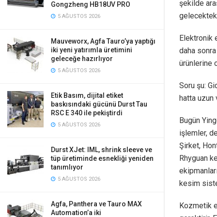
şekilde ara
Gongzheng HB18UV PRO
gelecekteki
5 AĞUSTOS 2026
Elektronik 
Mauveworx, Agfa Tauro’ya yaptığı
iki yeni yatırımla üretimini
daha sonra 
geleceğe hazırlıyor
ürünlerine 
5 AĞUSTOS 2026
Soru şu: Gi
Etik Basım, dijital etiket
hatta uzun 
baskısındaki gücünü Durst Tau
RSC E 340 ile pekiştirdi
Bugün Yingc
5 AĞUSTOS 2026
işlemler, d
Şirket, Hon
Durst XJet: IML, shrink sleeve ve
Rhyguan ke
tüp üretiminde esnekliği yeniden
tanımlıyor
ekipmanları
5 AĞUSTOS 2026
kesim sist
Agfa, Panthera ve Tauro MAX
Kozmetik en
Automation’a iki