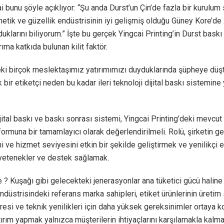
 bunu şöyle açıklıyor: “Şu anda Durst’un Çin’de fazla bir kurulum 
tik ve güzellik endüstrisinin iyi gelişmiş olduğu Güney Kore’de
uklarını biliyorum.” İşte bu gerçek Yingcai Printing’in Durst bask
rıma katkıda bulunan kilit faktör.
ki birçok meslektaşımız yatırımımızı duyduklarında şüpheye düşt
 bir etiketçi neden bu kadar ileri teknoloji dijital baskı sistemine 
ital baskı ve baskı sonrası sistemi, Yingcai Printing’deki mevcu
formuna bir tamamlayıcı olarak değerlendirilmeli. Rolü, şirketin g
i ve hizmet seviyesini etkin bir şekilde geliştirmek ve yenilikçi et
 yetenekler ve destek sağlamak.
 ? Kuşağı gibi gelecekteki jenerasyonlar ana tüketici gücü haline
düstrisindeki referans marka sahipleri, etiket ürünlerinin üretim 
resi ve teknik yenilikleri için daha yüksek gereksinimler ortaya ko
ırım yapmak yalnızca müşterilerin ihtiyaçlarını karşılamakla kalma