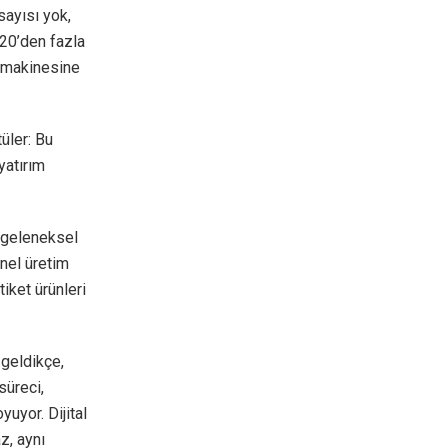
sayısı yok,
 20’den fazla
ı makinesine
üler: Bu
yatırım
t geleneksel
enel üretim
iket ürünleri
 geldikçe,
süreci,
yuyor. Dijital
z, aynı