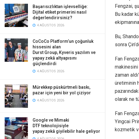
Fengzai, şu
Başarısızlıktan işlevselliğe:
Dijital etiket primerini nasıl
Bu kadar kü
değerlendirirsiniz?
ekipmanına 
4 AĞUSTOS 2026
Bu, Shandon
CoCoCo Platform’un çoğunluk
sonra Çin’d
hissesini alan
Durst Group, Kyveris yazılım ve
yapay zekâ altyapısını
Fan Fengzai
güçlendirdi
makinesini 
4 AĞUSTOS 2026
zaman aldı
üretiminin 
Mürekkep püskürtmeli baskı,
pazarındaki
pazar için yeni bir yol çiziyor
olarak ne t
4 AĞUSTOS 2026
Fan Fengzai
Google ve Mimaki
Yingcai Pri
DTF teknolojisiyle
kozmetik ve
yapay zekâ giyilebilir hale geliyor
4 AĞUSTOS 2026