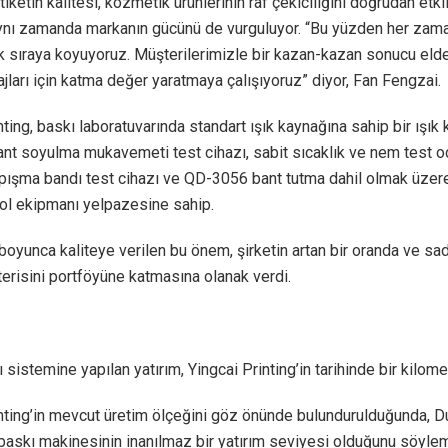
 Etiketin kalitesi, kozmetik ürünlerinin raf çekiciliğini doğrudan et
aynı zamanda markanın gücünü de vurguluyor. “Bu yüzden her zam
ilk sıraya koyuyoruz. Müşterilerimizle bir kazan-kazan sonucu eld
jları için katma değer yaratmaya çalışıyoruz” diyor, Fan Fengzai.
nting, baskı laboratuvarında standart ışık kaynağına sahip bir ışık 
nt soyulma mukavemeti test cihazı, sabit sıcaklık ve nem test o
pışma bandı test cihazı ve QD-3056 bant tutma dahil olmak üzere
rol ekipmanı yelpazesine sahip.
 boyunca kaliteye verilen bu önem, şirketin artan bir oranda ve sa
erisini portföyüne katmasına olanak verdi.
ı sistemine yapılan yatırım, Yingcai Printing’in tarihinde bir kilomet
nting’in mevcut üretim ölçeğini göz önünde bulundurulduğunda, D
 baskı makinesinin inanılmaz bir yatırım seviyesi olduğunu söylem