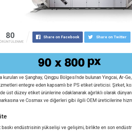
80
Share on Facebook
Share on Twitter
ÖRÜNTÜLENME
a kurulan ve Şanghay, Qingpu Bölgesi’nde bulunan Yingcai, Ar-Ge, 
izmetleri entegre eden kapsamlı bir PS etiket üreticisi. Şirket, k
de üst düzey etiket ürünlerine odaklanarak ağırlıklı olarak dünyanı
rkasına ve Cosmax ve diğerleri gibi ilgili OEM üreticilerine hizm
ite
et baskı endüstrisinin yükselişi ve gelişimi, birlikte en son endüstr