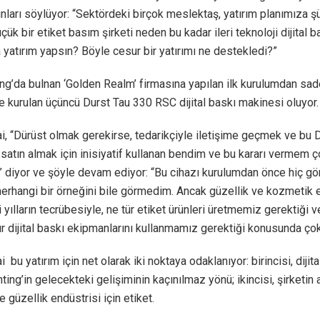
nları söylüyor: “Sektördeki birçok meslektaş, yatırım planımıza ş
çük bir etiket basım şirketi neden bu kadar ileri teknoloji dijital b
yatırım yapsın? Böyle cesur bir yatırımı ne destekledi?”
g’da bulnan ‘Golden Realm’ firmasına yapılan ilk kurulumdan sad
e kurulan üçüncü Durst Tau 330 RSC dijital baskı makinesi oluyor.
, “Dürüst olmak gerekirse, tedarikçiyle iletişime geçmek ve bu 
satın almak için inisiyatif kullanan bendim ve bu kararı vermem ç
” diyor ve şöyle devam ediyor: “Bu cihazı kurulumdan önce hiç g
herhangi bir örneğini bile görmedim. Ancak güzellik ve kozmetik e
 yılların tecrübesiyle, ne tür etiket ürünleri üretmemiz gerektiği 
ür dijital baskı ekipmanlarını kullanmamız gerektiği konusunda çok
 bu yatırım için net olarak iki noktaya odaklanıyor: birincisi, diji
nting’in gelecekteki gelişiminin kaçınılmaz yönü; ikincisi, şirketin
 güzellik endüstrisi için etiket.