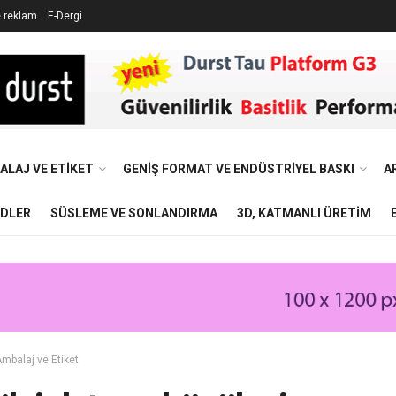
e reklam
E-Dergi
ALAJ VE ETIKET
GENIŞ FORMAT VE ENDÜSTRIYEL BASKI
A
NDLER
SÜSLEME VE SONLANDIRMA
3D, KATMANLI ÜRETIM
mbalaj ve Etiket