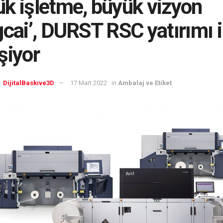
k işletme, büyük vizyon
gcai’, DURST RSC yatırımı i
şiyor
:
DijitalBaskıve3D
17 Mart 2022
in
Ambalaj ve Etiket