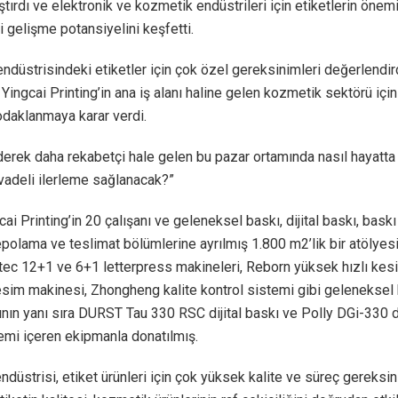
ştırdı ve elektronik ve kozmetik endüstrileri için etiketlerin önem
 gelişme potansiyelini keşfetti.
endüstrisindeki etiketler için çok özel gereksinimleri değerlendir
Yingcai Printing’in ana iş alanı haline gelen kozmetik sektörü için
odaklanmaya karar verdi.
derek daha rekabetçi hale gelen bu pazar ortamında nasıl hayatta
vadeli ilerleme sağlanacak?”
ai Printing’in 20 çalışanı ve geleneksel baskı, dijital baskı, bask
epolama ve teslimat bölümlerine ayrılmış 1.800 m2’lik bir atölyesi
tec 12+1 ve 6+1 letterpress makineleri, Reborn yüksek hızlı kes
sim makinesi, Zhongheng kalite kontrol sistemi gibi geleneksel
nın yanı sıra DURST Tau 330 RSC dijital baskı ve Polly DGi-330 dij
emi içeren ekipmanla donatılmış.
düstrisi, etiket ürünleri için çok yüksek kalite ve süreç gereksi