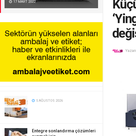
Küçü
17 MART 2022
‘Yin
deği
Yazan
5 AĞUSTOS 2026
Entegre sonlandırma çözümleri