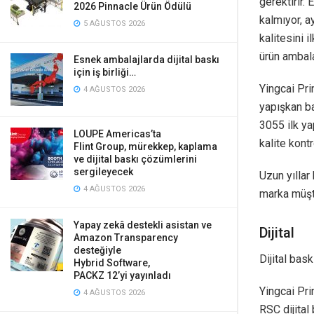
gerektirir.
2026 Pinnacle Ürün Ödülü
kalmıyor, 
5 AĞUSTOS 2026
kalitesini 
ürün ambala
Esnek ambalajlarda dijital baskı
için iş birliği…
Yingcai Pri
4 AĞUSTOS 2026
yapışkan ba
3055 ilk ya
LOUPE Americas’ta
kalite kont
Flint Group, mürekkep, kaplama
ve dijital baskı çözümlerini
sergileyecek
Uzun yıllar
4 AĞUSTOS 2026
marka müşt
Yapay zekâ destekli asistan ve
Dijital
Amazon Transparency
desteğiyle
Dijital bask
Hybrid Software,
PACKZ 12’yi yayınladı
Yingcai Pri
4 AĞUSTOS 2026
RSC dijital