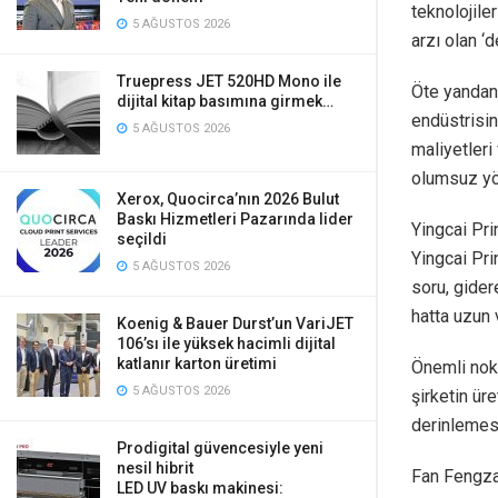
teknolojile
5 AĞUSTOS 2026
arzı olan ‘
Truepress JET 520HD Mono ile
Öte yandan,
dijital kitap basımına girmek…
endüstrisin
5 AĞUSTOS 2026
maliyetleri
olumsuz yön
Xerox, Quocirca’nın 2026 Bulut
Baskı Hizmetleri Pazarında lider
Yingcai Pri
seçildi
Yingcai Pri
5 AĞUSTOS 2026
soru, gider
hatta uzun 
Koenig & Bauer Durst’un VariJET
106’sı ile yüksek hacimli dijital
katlanır karton üretimi
Önemli nokt
5 AĞUSTOS 2026
şirketin ür
derinlemesi
Prodigital güvencesiyle yeni
nesil hibrit
Fan Fengzai 
LED UV baskı makinesi: