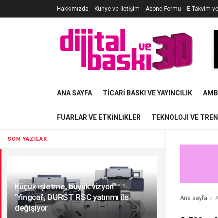
Hakkımızda
Künye ve İletişim
Abone Formu
E Takvim v
ANA SAYFA
TICARI BASKI VE YAYINCILIK
AMB
FUARLAR VE ETKINLIKLER
TEKNOLOJI VE TRE
SON YAZILAR
Küçük işletme, büyük vizyon
‘Yingcai’, DURST RSC yatırımı ile
Ana sayfa
A
değişiyor