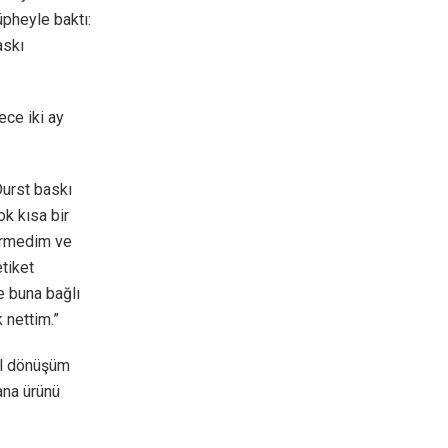
üpheyle baktı:
askı
ece iki ay
Durst baskı
ok kısa bir
örmedim ve
tiket
ve buna bağlı
 nettim.”
tal dönüşüm
 ana ürünü