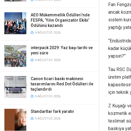
Fan Fengzai
ancak kozme
AEO Mükemmellik Ödülleri’nde
sistem kurd
FESPA, ‘Yılın Organizatör Ekibi’
Ödülünü kazandı
yaptığı yatı
4 AĞUSTOS 2026
“Endüstride
interpack 2029: Yaz başı tarihi ve
kadar küçük
yeni süre
yapsın?”
4 AĞUSTOS 2026
Tau RSC Dij
üretim plat
Canon ticari baskı makinesi
tasarımlarını Red Dot Ödülleri ile
kapasitesin
taçlandırdı
için teknik
4 AĞUSTOS 2026
Z Kuşağı ve
Standartlar fark yaratır
kozmetik en
4 AĞUSTOS 2026
teslimat sü
baskıya yat