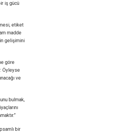
ir iş gücü
mesi, etiket
n ham madde
in gelişimini
ne göre
ir. Öyleyse
ınacağı ve
munu bulmak,
yaçlarını
maktır.”
apsamlı bir