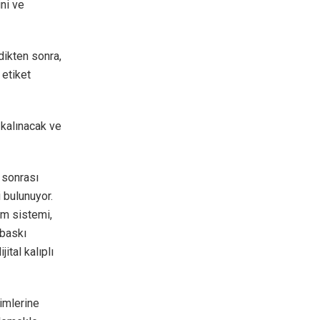
ini ve
dikten sonra,
 etiket
 kalınacak ve
ı sonrası
 bulunuyor.
im sistemi,
 baskı
ital kalıplı
nimlerine