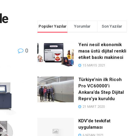
le
Popüler Yazılar
Yorumlar
Son Yazılar
Yeni nesil ekonomik
0
masa üstü dijital renkli
etiket baskı makinesi
15 MAYIS 2021
Türkiye’nin ilk Ricoh
Pro VC60000’i
Ankara’da Step Dijital
Repro’ya kuruldu
21 MART 2020
KDV’de tevkifat
uygulaması
6 NISAN 2021