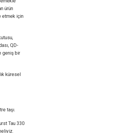
kilemekle
an ürün
e etmek için
kutusu,
dası, QD-
 geniş bir
dık küresel
re taşı.
urst Tau 330
eliyiz.