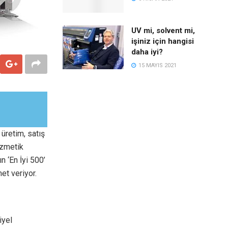
UV mi, solvent mi,
işiniz için hangisi
daha iyi?
15 MAYIS 2021
üretim, satış
ozmetik
n ‘En İyi 500’
et veriyor.
iyel