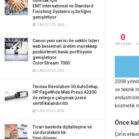
sunmak için
EMT International ve Standard
Finishing Systems iş birliğini
genişletiyor
5 AĞUSTOS 2026
0
Canon yeni serisi ile sektör lideri
PAYLAŞIM
G
web beslemeli üretim mürekkep
püskürtmeli baskı portföyünü
genişletiyor
ColorStream 7000
5 AĞUSTOS 2026
2008 yılınd
Tecnau Revolution 50 AutoSetup,
ve teknik h
HP PageWide Web Press A2200
endüstrisin
ile entegre çalışmak üzere
sertifikalandırıldı
kozmetik ma
5 AĞUSTOS 2026
Önce kal
Ticari baskıda dijitalleşme ve
sürdürülebilirlik:
Çin’in etik
Yeni dönem