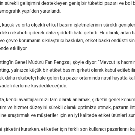
rin sürekli gelişimini destekleyen geniş bir tüketici pazarı ve bol b
demografik yapı’dan yararlandı.
 küçük ve orta ölçekli etiket basım işletmelerinin sürekli genişle
deki rekabeti giderek daha şiddetli hale getirdi. Ek olarak, arta
 ve çevre korumanın sıkılaştırıcı baskıları, etiket baskı endüstrisin
de etkiliyor.
nting’in Genel Müdürü Fan Fengzai, şöyle diyor: “Mevcut iş hacmi
nting, yalnızca küçük bir etiket basım şirketi olarak kabul edilebil
ek daha rekabetçi hale gelen bu pazar ortamında nasıl hayatta kal
vadeli ilerleme kaydedileceğidir.
a, kendi avantajlarımızı tam olarak anlamak, şirketin genel konu
etim ve hizmet düzeyini sürekli olarak optimize etmek, pazarın ihti
ne araştırmak ve müşteriler için en iyi kalitede etiket ürünleri sun
şirketini kurarken, etiketler için farklı son kullanıcı pazarlarını k