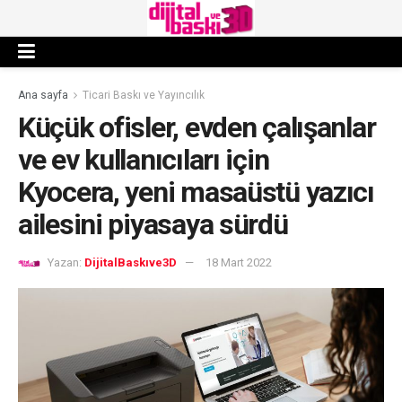
Ana sayfa
Ticari Baskı ve Yayıncılık
Küçük ofisler, evden çalışanlar
ve ev kullanıcıları için
Kyocera, yeni masaüstü yazıcı
ailesini piyasaya sürdü
Yazan:
DijitalBaskıve3D
18 Mart 2022