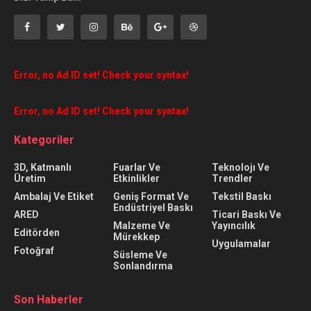
Error, no Ad ID set! Check your syntax!
Error, no Ad ID set! Check your syntax!
Kategoriler
3D, Katmanlı
Fuarlar Ve
Teknolojı Ve
Üretim
Etkinlikler
Trendler
Ambalaj Ve Etiket
Geniş Format Ve
Tekstil Baskı
Endüstriyel Baskı
ARED
Ticari Baskı Ve
Malzeme Ve
Yayıncılık
Editörden
Mürekkep
Uygulamalar
Fotoğraf
Süsleme Ve
Sonlandırma
Son Haberler