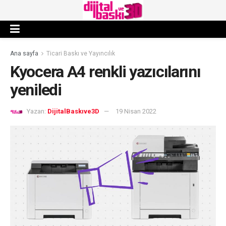
Ana sayfa
Ticari Baskı ve Yayıncılık
Kyocera A4 renkli yazıcılarını
yeniledi
Yazan:
DijitalBaskıve3D
19 Nisan 2022