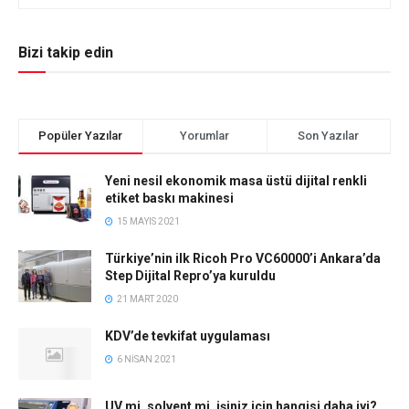
Bizi takip edin
Popüler Yazılar
Yorumlar
Son Yazılar
Yeni nesil ekonomik masa üstü dijital renkli
etiket baskı makinesi
15 MAYIS 2021
Türkiye’nin ilk Ricoh Pro VC60000’i Ankara’da
Step Dijital Repro’ya kuruldu
21 MART 2020
KDV’de tevkifat uygulaması
6 NISAN 2021
UV mi, solvent mi, işiniz için hangisi daha iyi?