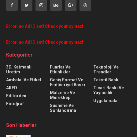
Error, no Ad ID set! Check your syntax!
Error, no Ad ID set! Check your syntax!
Kategoriler
3D, Katmanlı
Fuarlar Ve
Teknolojı Ve
Üretim
Etkinlikler
Trendler
Ambalaj Ve Etiket
Geniş Format Ve
Tekstil Baskı
Endüstriyel Baskı
ARED
Ticari Baskı Ve
Malzeme Ve
Yayıncılık
Editörden
Mürekkep
Uygulamalar
Fotoğraf
Süsleme Ve
Sonlandırma
Son Haberler