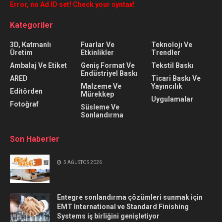
Error, no Ad ID set! Check your syntax!
Kategoriler
3D, Katmanlı
Fuarlar Ve
Teknolojı Ve
Üretim
Etkinlikler
Trendler
Ambalaj Ve Etiket
Geniş Format Ve
Tekstil Baskı
Endüstriyel Baskı
ARED
Ticari Baskı Ve
Malzeme Ve
Yayıncılık
Editörden
Mürekkep
Uygulamalar
Fotoğraf
Süsleme Ve
Sonlandırma
Son Haberler
5 AĞUSTOS 2026
Entegre sonlandırma çözümleri sunmak için
EMT International ve Standard Finishing
Systems iş birliğini genişletiyor