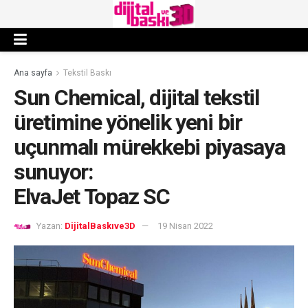
Ana sayfa
Tekstil Baskı
Sun Chemical, dijital tekstil
üretimine yönelik yeni bir
uçunmalı mürekkebi piyasaya
sunuyor:
ElvaJet Topaz SC
Yazan:
DijitalBaskıve3D
19 Nisan 2022