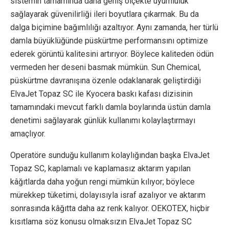
sistemin tamamında daha geniş ölçekte uyumluluk
sağlayarak güvenilirliği ileri boyutlara çıkarmak. Bu da
dalga biçimine bağımlılığı azaltıyor. Aynı zamanda, her türlü
damla büyüklüğünde püskürtme performansını optimize
ederek görüntü kalitesini artırıyor. Böylece kaliteden ödün
vermeden her deseni basmak mümkün. Sun Chemical,
püskürtme davranışına özenle odaklanarak geliştirdiği
ElvaJet Topaz SC ile Kyocera baskı kafası dizisinin
tamamındaki mevcut farklı damla boylarında üstün damla
denetimi sağlayarak günlük kullanımı kolaylaştırmayı
amaçlıyor.
Operatöre sunduğu kullanım kolaylığından başka ElvaJet
Topaz SC, kaplamalı ve kaplamasız aktarım yapılan
kâğıtlarda daha yoğun rengi mümkün kılıyor; böylece
mürekkep tüketimi, dolayısıyla israf azalıyor ve aktarım
sonrasında kâğıtta daha az renk kalıyor. OEKOTEX, hiçbir
kısıtlama söz konusu olmaksızın ElvaJet Topaz SC