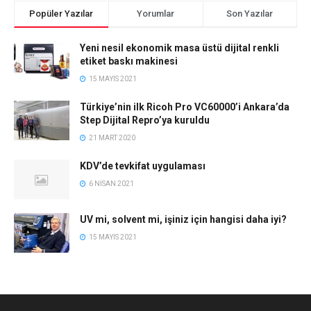
Popüler Yazılar
Yorumlar
Son Yazılar
Yeni nesil ekonomik masa üstü dijital renkli
etiket baskı makinesi
15 MAYIS 2021
Türkiye’nin ilk Ricoh Pro VC60000’i Ankara’da
Step Dijital Repro’ya kuruldu
21 MART 2020
KDV’de tevkifat uygulaması
6 NISAN 2021
UV mi, solvent mi, işiniz için hangisi daha iyi?
15 MAYIS 2021