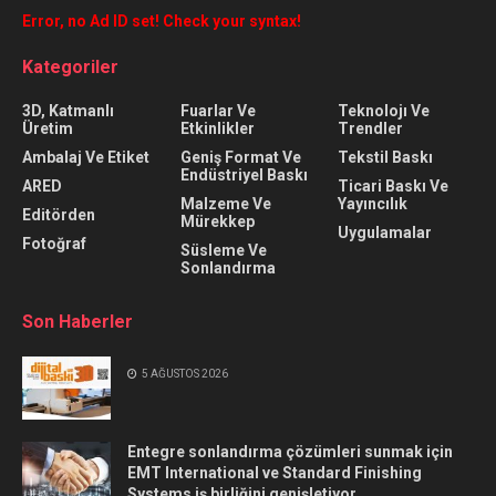
Error, no Ad ID set! Check your syntax!
Kategoriler
3D, Katmanlı
Fuarlar Ve
Teknolojı Ve
Üretim
Etkinlikler
Trendler
Ambalaj Ve Etiket
Geniş Format Ve
Tekstil Baskı
Endüstriyel Baskı
ARED
Ticari Baskı Ve
Malzeme Ve
Yayıncılık
Editörden
Mürekkep
Uygulamalar
Fotoğraf
Süsleme Ve
Sonlandırma
Son Haberler
5 AĞUSTOS 2026
Entegre sonlandırma çözümleri sunmak için
EMT International ve Standard Finishing
Systems iş birliğini genişletiyor