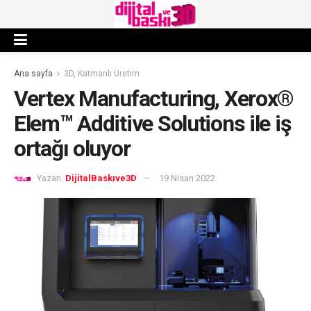
Ana sayfa
3D, Katmanlı Üretim
Vertex Manufacturing, Xerox®
Elem™ Additive Solutions ile iş
ortağı oluyor
Yazan:
DijitalBaskıve3D
19 Nisan 2022