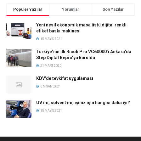
Popüler Yazılar
Yorumlar
Son Yazılar
Yeni nesil ekonomik masa üstü dijital renkli
etiket baskı makinesi
15 MAYIS 2021
Türkiye’nin ilk Ricoh Pro VC60000’i Ankara’da
Step Dijital Repro’ya kuruldu
21 MART 2020
KDV’de tevkifat uygulaması
6 NISAN 2021
UV mi, solvent mi, işiniz için hangisi daha iyi?
15 MAYIS 2021