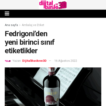
Ana sayfa
Ambalaj ve Etiket
Fedrigoni’den
yeni birinci sınıf
etiketlikler
Yazan:
DijitalBaskıve3D
16 Ağustos 2022