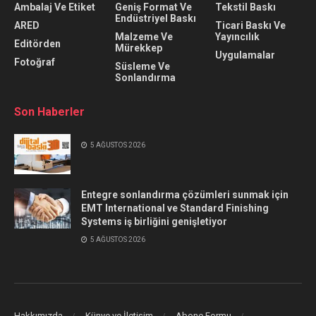
Ambalaj Ve Etiket
Geniş Format Ve
Tekstil Baskı
Endüstriyel Baskı
ARED
Ticari Baskı Ve
Malzeme Ve
Yayıncılık
Editörden
Mürekkep
Uygulamalar
Fotoğraf
Süsleme Ve
Sonlandırma
Son Haberler
5 AĞUSTOS 2026
Entegre sonlandırma çözümleri sunmak için
EMT International ve Standard Finishing
Systems iş birliğini genişletiyor
5 AĞUSTOS 2026
Hakkımızda
Künye ve İletişim
Abone Formu