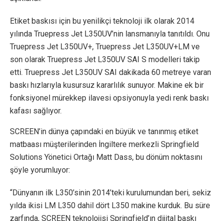
Etiket baskısı için bu yenilikçi teknoloji ilk olarak 2014
yılında Truepress Jet L350UV’nin lansmanıyla tanıtıldı. Onu
Truepress Jet L350UV+, Truepress Jet L350UV+LM ve
son olarak Truepress Jet L350UV SAI S modelleri takip
etti. Truepress Jet L350UV SAI dakikada 60 metreye varan
baskı hızlarıyla kusursuz kararlılık sunuyor. Makine ek bir
fonksiyonel mürekkep ilavesi opsiyonuyla yedi renk baskı
kafası sağlıyor.
SCREEN’in dünya çapındaki en büyük ve tanınmış etiket
matbaası müşterilerinden İngiltere merkezli Springfield
Solutions Yönetici Ortağı Matt Dass, bu dönüm noktasını
şöyle yorumluyor:
“Dünyanın ilk L350’sinin 2014’teki kurulumundan beri, sekiz
yılda ikisi LM L350 dahil dört L350 makine kurduk. Bu süre
zarfında, SCREEN teknolojisi Springfield’ın dijital baskı