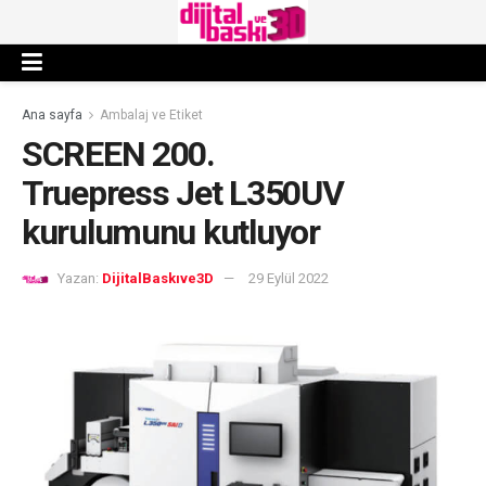
Ana sayfa
Ambalaj ve Etiket
SCREEN 200.
Truepress Jet L350UV
kurulumunu kutluyor
Yazan:
DijitalBaskıve3D
29 Eylül 2022