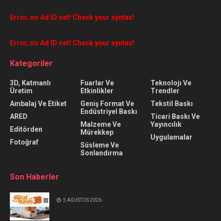
Error, no Ad ID set! Check your syntax!
Error, no Ad ID set! Check your syntax!
Kategoriler
3D, Katmanlı
Fuarlar Ve
Teknolojı Ve
Üretim
Etkinlikler
Trendler
Ambalaj Ve Etiket
Geniş Format Ve
Tekstil Baskı
Endüstriyel Baskı
ARED
Ticari Baskı Ve
Malzeme Ve
Yayıncılık
Editörden
Mürekkep
Uygulamalar
Fotoğraf
Süsleme Ve
Sonlandırma
Son Haberler
5 AĞUSTOS 2026