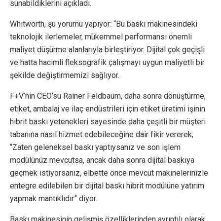
sunabildiklerini açıkladı.
Whitworth, şu yorumu yapıyor: “Bu baskı makinesindeki
teknolojik ilerlemeler, mükemmel performansı önemli
maliyet düşürme alanlarıyla birleştiriyor. Dijital çok geçişli
ve hatta hacimli fleksografik çalışmayı uygun maliyetli bir
şekilde değiştirmemizi sağlıyor.
F+V’nin CEO’su Rainer Feldbaum, daha sonra dönüştürme,
etiket, ambalaj ve ilaç endüstrileri için etiket üretimi işinin
hibrit baskı yetenekleri sayesinde daha çeşitli bir müşteri
tabanına nasıl hizmet edebileceğine dair fikir vererek,
“Zaten geleneksel baskı yaptıysanız ve son işlem
modülünüz mevcutsa, ancak daha sonra dijital baskıya
geçmek istiyorsanız, elbette önce mevcut makinelerinizle
entegre edilebilen bir dijital baskı hibrit modülüne yatırım
yapmak mantıklıdır” diyor.
Baskı makinesinin gelişmiş özelliklerinden ayrıntılı olarak