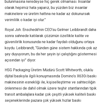
bulunmasına neredeyse hiç gerek olmaması. İnsanlar
olarak hepimiz hata yaparız, bu yüzden biz insanlar
makinelere ve üretim hattına ne kadar az dokunursak
verimlilik o kadar iyi olur.”
Royal Joh. Enschedé’nin CEO’su Gelmer Leibbrandt daha
sonra sahnede katılarak çözümün özellikle kalite ve
güvenilirlik konusunda ne kadar faydalı olduğunu ortaya
koydu. Leibbrandt, “Günden güne sistem hakkında çok az
şey duyuyorum, bu da her şeyin iyi çalıştığını göstermesi
açısından iyi” diyor.
HSG Packaging Üretim Müdürü Scott Whitworth, oluklu
dijital baskıyla ilgili konuşmasında Domino’s X630i baskı
makinesinin esnekliği ile, kişiselleştirme ve sahteciliğin
önlenmesi de dahil olmak üzere teşhir stantlarından tipik
transit ambalajlara kadar çok çeşitli yüksek kaliteli baskı
seçeneklerinde pazara çok yüksek hızlar baskı