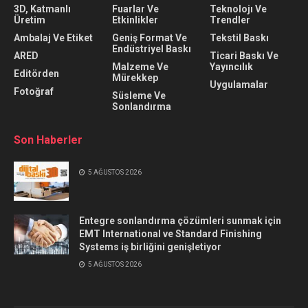
3D, Katmanlı
Fuarlar Ve
Teknolojı Ve
Üretim
Etkinlikler
Trendler
Ambalaj Ve Etiket
Geniş Format Ve
Tekstil Baskı
Endüstriyel Baskı
ARED
Ticari Baskı Ve
Malzeme Ve
Yayıncılık
Editörden
Mürekkep
Uygulamalar
Fotoğraf
Süsleme Ve
Sonlandırma
Son Haberler
5 AĞUSTOS 2026
Entegre sonlandırma çözümleri sunmak için
EMT International ve Standard Finishing
Systems iş birliğini genişletiyor
5 AĞUSTOS 2026