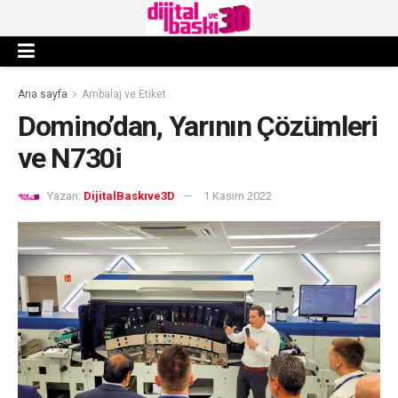
Ana sayfa
Ambalaj ve Etiket
Domino’dan, Yarının Çözümleri
ve N730i
Yazan:
DijitalBaskıve3D
1 Kasım 2022