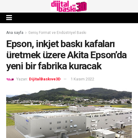
Ana sayfa
Geniş Format ve Endüstriyel Baskı
Epson, inkjet baskı kafaları
üretmek üzere Akita Epson’da
yeni bir fabrika kuracak
Yazan:
DijitalBaskıve3D
1 Kasım 2022