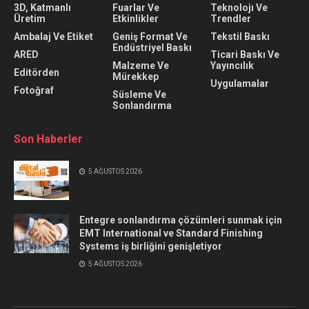
3D, Katmanlı
Fuarlar Ve
Teknolojı Ve
Üretim
Etkinlikler
Trendler
Ambalaj Ve Etiket
Geniş Format Ve
Tekstil Baskı
Endüstriyel Baskı
ARED
Ticari Baskı Ve
Malzeme Ve
Yayıncılık
Editörden
Mürekkep
Uygulamalar
Fotoğraf
Süsleme Ve
Sonlandırma
Son Haberler
5 AĞUSTOS 2026
Entegre sonlandırma çözümleri sunmak için
EMT International ve Standard Finishing
Systems iş birliğini genişletiyor
5 AĞUSTOS 2026