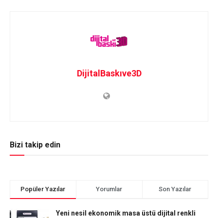
DijitalBaskıve3D
Bizi takip edin
Popüler Yazılar
Yorumlar
Son Yazılar
Yeni nesil ekonomik masa üstü dijital renkli