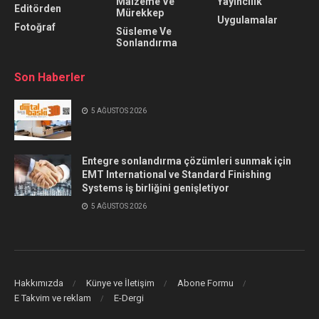
Malzeme Ve
Yayıncılık
Editörden
Mürekkep
Uygulamalar
Fotoğraf
Süsleme Ve
Sonlandırma
Son Haberler
5 AĞUSTOS 2026
Entegre sonlandırma çözümleri sunmak için
EMT International ve Standard Finishing
Systems iş birliğini genişletiyor
5 AĞUSTOS 2026
Hakkımızda
Künye ve İletişim
Abone Formu
E Takvim ve reklam
E-Dergi