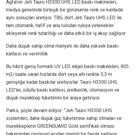
Agfa’nın Jeti Tauro H3300 UHS LED baskı makineleri,
medya genelinde birleşik bir görünümle renk ve kalitede
aynı sonuçları üretiyor. TBG, dört Jeti Tauro UHS LED ile
tam otomatik, hafif ve ana rulodan ruloya yetenekler
ekleyerek renk tutarlılığı ve daha etkili bir iş akışı sağlıyor.
Daha düşük sahip olma maliyeti ile daha yüksek baskı
kalitesi ve verimlilik
Bu hibrit geniş formatlı UV LED inkjet baskı makineleri, 905
m2/saate varan hızlarda dört veya altı renkte 3,3 m
genişliğe kadar baskılar üretiyorlar. Tauro H3300 UHS
LED’ler, ödüllü baskı kalitesi, üretkenlik, otomasyon ve
düşük mürekkep tüketimini bir araya getiriyor.
Parks, şöyle devam ediyor: “Jeti Tauro H3300 UHS
sistemleri, daha düşük güç tüketimine sahip olmaları ve
mürekkeplerin GREENGUARD Gold sertifikalı olması
bakımından çevresel açıdan önemli bir fayda sağlıyor.