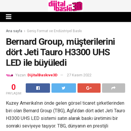
Ana sayfa
Geniş Format ve Endüstriyel Baskı
Bernard Group, müşterilerini
dört Jeti Tauro H3300 UHS
LED ile büyüledi
Yazan:
DijitalBaskıve3D
27 Kasım 2022
0
PAYLAŞIM
Kuzey Amerika’nın önde gelen görsel ticaret şirketlerinden
biri olan Bernard Group (TBG), Agfa’dan dört adet Jeti Tauro
H3300 UHS LED sistemi satın alarak baskı üretimini bir
sonraki seviyeye taşıyor. TBG, dünyanın en prestijli