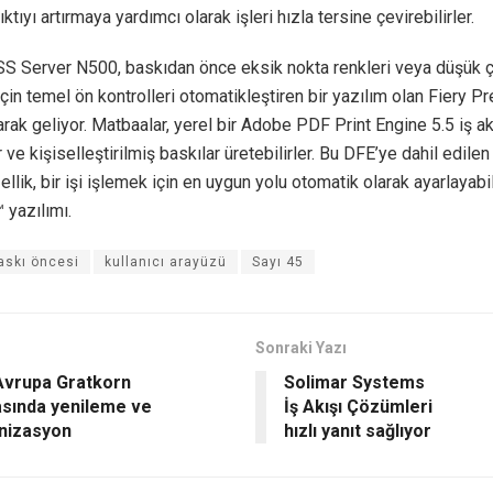
ktıyı artırmaya yardımcı olarak işleri hızla tersine çevirebilirler.
 Server N500, baskıdan önce eksik nokta renkleri veya düşük ç
için temel ön kontrolleri otomatikleştiren bir yazılım olan Fiery Pre
arak geliyor. Matbaalar, yerel bir Adobe PDF Print Engine 5.5 iş a
er ve kişiselleştirilmiş baskılar üretebilirler. Bu DFE’ye dahil edilen
zellik, bir işi işlemek için en uygun yolu otomatik olarak ayarlayabi
 yazılımı.
askı öncesi
kullanıcı arayüzü
Sayı 45
Sonraki Yazı
Avrupa Gratkorn
Solimar Systems
asında yenileme ve
İş Akışı Çözümleri
nizasyon
hızlı yanıt sağlıyor