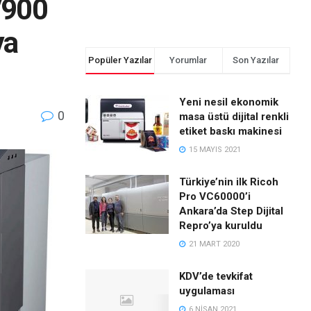
V900
ya
Popüler Yazılar
Yorumlar
Son Yazılar
Yeni nesil ekonomik
0
masa üstü dijital renkli
etiket baskı makinesi
15 MAYIS 2021
Türkiye’nin ilk Ricoh
Pro VC60000’i
Ankara’da Step Dijital
Repro’ya kuruldu
21 MART 2020
KDV’de tevkifat
uygulaması
6 NISAN 2021