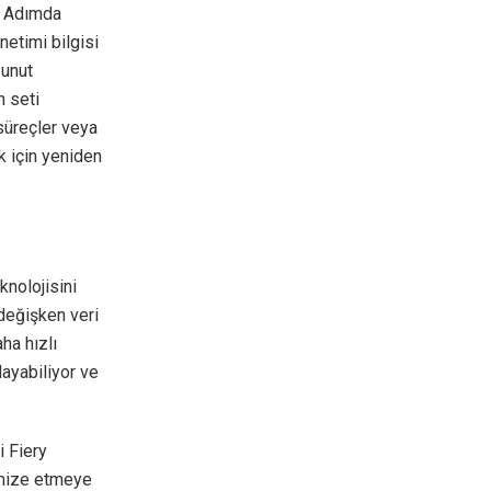
1 Adımda
netimi bilgisi
 unut
n seti
süreçler veya
k için yeniden
knolojisini
 değişken veri
aha hızlı
layabiliyor ve
 Fiery
timize etmeye