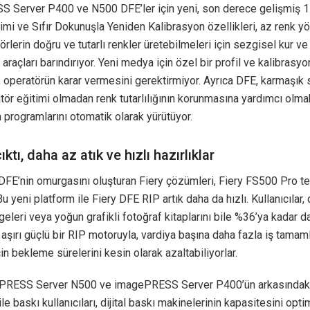
 Server P400 ve N500 DFE’ler için yeni, son derece gelişmiş 
mi ve Sıfır Dokunuşla Yeniden Kalibrasyon özellikleri, az renk yö
örlerin doğru ve tutarlı renkler üretebilmeleri için sezgisel kur ve
raçları barındırıyor. Yeni medya için özel bir profil ve kalibrasyo
 operatörün karar vermesini gerektirmiyor. Ayrıca DFE, karmaşık 
tör eğitimi olmadan renk tutarlılığının korunmasına yardımcı olma
 programlarını otomatik olarak yürütüyor.
ktı, daha az atık ve hızlı hazırlıklar
 DFE’nin omurgasını oluşturan Fiery çözümleri, Fiery FS500 Pro te
Bu yeni platform ile Fiery DFE RIP artık daha da hızlı. Kullanıcılar,
lgeleri veya yoğun grafikli fotoğraf kitaplarını bile %36’ya kadar d
 aşırı güçlü bir RIP motoruyla, vardiya başına daha fazla iş tamam
çin bekleme sürelerini kesin olarak azaltabiliyorlar.
PRESS Server N500 ve imagePRESS Server P400’ün arkasındaki
 ile baskı kullanıcıları, dijital baskı makinelerinin kapasitesini op