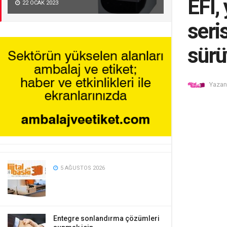
EFI,
22 OCAK 2023
seri
sürü
Yazan
5 AĞUSTOS 2026
Entegre sonlandırma çözümleri