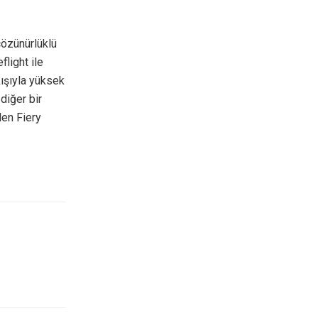
özünürlüklü
flight ile
kışıyla yüksek
 diğer bir
len Fiery