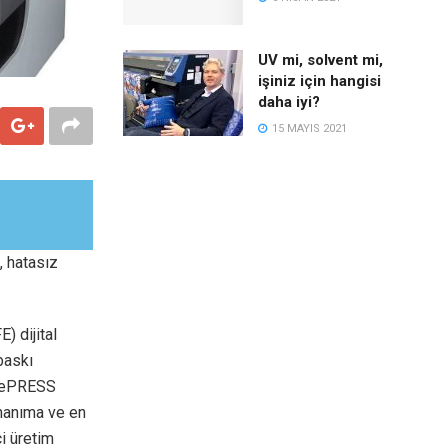
UV mi, solvent mi,
işiniz için hangisi
daha iyi?
15 MAYIS 2021
i, hatasız
) dijital
baskı
agePRESS
nanıma ve en
çi üretim