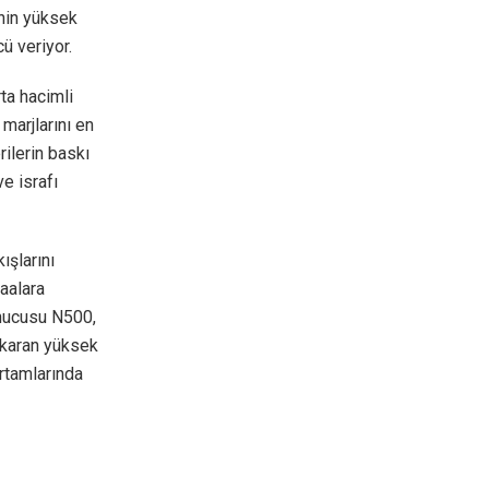
inin yüksek
cü veriyor.
ta hacimli
marjlarını en
ilerin baskı
e israfı
ışlarını
baalara
unucusu N500,
çıkaran yüksek
rtamlarında