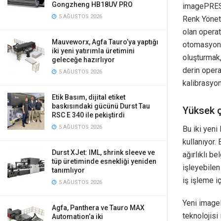
Gongzheng HB18UV PRO
imagePRESS
5 AĞUSTOS 2026
Renk Yöneti
olan operat
Mauveworx, Agfa Tauro’ya yaptığı
otomasyon a
iki yeni yatırımla üretimini
oluşturmak,
geleceğe hazırlıyor
derin opera
5 AĞUSTOS 2026
kalibrasyon
Etik Basım, dijital etiket
baskısındaki gücünü Durst Tau
Yüksek çı
RSC E 340 ile pekiştirdi
5 AĞUSTOS 2026
Bu iki yeni
kullanıyor. 
Durst XJet: IML, shrink sleeve ve
ağırlıklı be
tüp üretiminde esnekliği yeniden
işleyebilen
tanımlıyor
iş işleme i
5 AĞUSTOS 2026
Yeni image
Agfa, Panthera ve Tauro MAX
teknolojisi
Automation’a iki