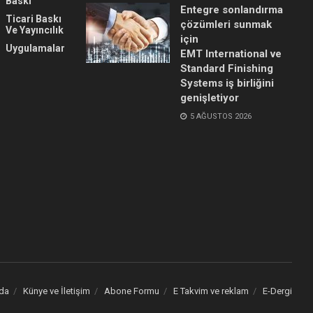
Baskı
Entegre sonlandırma
Ticari Baskı
çözümleri sunmak
Ve Yayıncılık
için
Uygulamalar
EMT International ve
Standard Finishing
Systems iş birliğini
genişletiyor
5 AĞUSTOS 2026
da
Künye ve İletişim
Abone Formu
E Takvim ve reklam
E-Dergi