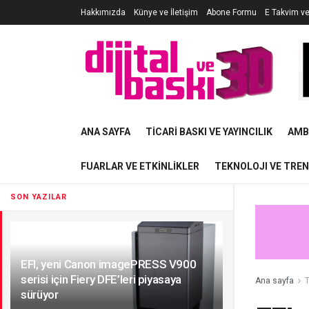
Hakkımızda
Künye ve İletişim
Abone Formu
E Takvim v
ANA SAYFA
TICARI BASKI VE YAYINCILIK
AMB
FUARLAR VE ETKINLIKLER
TEKNOLOJI VE TRE
SON YAZILAR
EFI, yeni Canon imagePRESS V900
serisi için Fiery DFE’leri piyasaya
Ana sayfa
T
sürüyor