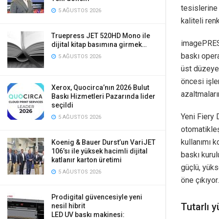
tesislerine
5 AĞUSTOS 2026
kaliteli ren
Truepress JET 520HD Mono ile
imagePRESS 
dijital kitap basımına girmek…
baskı opera
5 AĞUSTOS 2026
üst düzeye 
öncesi işle
Xerox, Quocirca’nın 2026 Bulut
azaltmaları
Baskı Hizmetleri Pazarında lider
seçildi
Yeni Fiery 
5 AĞUSTOS 2026
otomatikleş
kullanımı k
Koenig & Bauer Durst’un VariJET
106’sı ile yüksek hacimli dijital
baskı kurul
katlanır karton üretimi
güçlü, yüks
5 AĞUSTOS 2026
öne çıkıyor.
Prodigital güvencesiyle yeni
Tutarlı y
nesil hibrit
LED UV baskı makinesi: