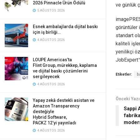
2026 Pinnacle Ürün Ödülü
ve günlük çı
5 AĞUSTOS 2026
imagePRESS
Esnek ambalajlarda dijital baskı
görüntüler 
için iş birliği…
standart ol
4 AĞUSTOS 2026
kaliteli işl
yenilikçi ö
JobExpert™
LOUPE Americas’ta
Flint Group, mürekkep, kaplama
ve dijital baskı çözümlerini
Etiketler:
b
sergileyecek
4 AĞUSTOS 2026
Önceki Yazı
Yapay zekâ destekli asistan ve
Amazon Transparency
Sappi 
desteğiyle
fabrik
Hybrid Software,
moder
PACKZ 12’yi yayınladı
4 AĞUSTOS 2026