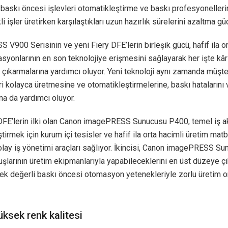
 baskı öncesi işlevleri otomatikleştirme ve baskı profesyoneller
kli işler üretirken karşılaştıkları uzun hazırlık sürelerini azaltma gü
V900 Serisinin ve yeni Fiery DFE’lerin birleşik gücü, hafif ila or
syonlarının en son teknolojiye erişmesini sağlayarak her işte kâr 
çıkarmalarına yardımcı oluyor. Yeni teknoloji aynı zamanda müşter
ri kolayca üretmesine ve otomatikleştirmelerine, baskı hatalarını v
na da yardımcı oluyor.
DFE’lerin ilki olan Canon imagePRESS Sunucusu P400, temel iş ak
tirmek için kurum içi tesisler ve hafif ila orta hacimli üretim mat
olay iş yönetimi araçları sağlıyor. İkincisi, Canon imagePRESS S
uşlarının üretim ekipmanlarıyla yapabileceklerini en üst düzeye 
ek değerli baskı öncesi otomasyon yetenekleriyle zorlu üretim o
üksek renk kalitesi