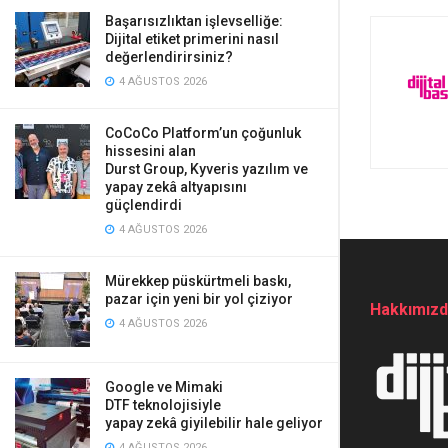
Başarısızlıktan işlevselliğe:
Dijital etiket primerini nasıl
değerlendirirsiniz?
4 AĞUSTOS 2026
CoCoCo Platform’un çoğunluk
hissesini alan
Durst Group, Kyveris yazılım ve
yapay zekâ altyapısını
güçlendirdi
4 AĞUSTOS 2026
Mürekkep püskürtmeli baskı,
pazar için yeni bir yol çiziyor
Hakkımız
4 AĞUSTOS 2026
Google ve Mimaki
DTF teknolojisiyle
yapay zekâ giyilebilir hale geliyor
4 AĞUSTOS 2026