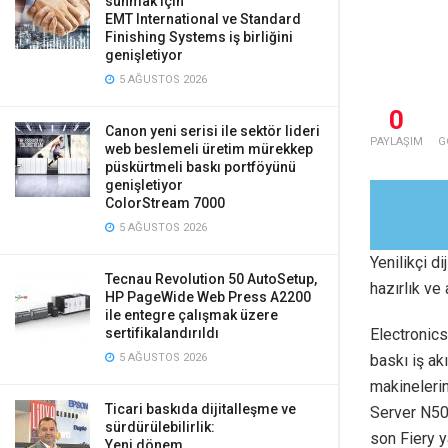
sunmak için
EMT International ve Standard
Finishing Systems iş birliğini
genişletiyor
5 AĞUSTOS 2026
0
Canon yeni serisi ile sektör lideri
PAYLAŞIM
G
web beslemeli üretim mürekkep
püskürtmeli baskı portföyünü
genişletiyor
ColorStream 7000
5 AĞUSTOS 2026
Yenilikçi di
Tecnau Revolution 50 AutoSetup,
hazırlık ve 
HP PageWide Web Press A2200
ile entegre çalışmak üzere
Electronics 
sertifikalandırıldı
baskı iş ak
5 AĞUSTOS 2026
makineleri
Ticari baskıda dijitalleşme ve
Server N50
sürdürülebilirlik:
son Fiery y
Yeni dönem