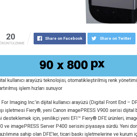
20
Share on Facebook
Share on Twitter
ÖRÜNTÜLENME
jital kullanıcı arayüzü teknolojisi, otomatikleştirilmiş renk yönetim
artırılmış işlem hızları sunuyor
For Imaging Inc.’in dijital kullanıcı arayüzü (Digital Front End – DFE
ışı işletmesi Fiery®, yeni Canon imagePRESS V900 serisi dijital 
ni desteklemek için, yenilikçi yeni EFI™ Fiery® DFE ürünleri, im
0 ve imagePRESS Server P400 serisini piyasaya sürdü. Yeni do
azılımına sahip olan DFE’ler, ticari baskı işletmelerine ve kurum i