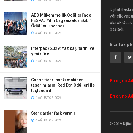
Dijital Bask
AEO Mükemmellik Ödülleri’nde
yönelik yapt
FESPA, ‘Yılın Organizatör Ekibi’
olarak Ocak 2
Ödülünü kazandı
başladı.
4 AĞUSTOS 2026
Bizi Takip E
interpack 2029: Yaz başı tarihi ve
yeni süre
4 AĞUSTOS 2026
Canon ticari baskı makinesi
Error, no Ad
tasarımlarını Red Dot Ödülleri ile
taçlandırdı
Error, no Ad
4 AĞUSTOS 2026
Standartlar fark yaratır
4 AĞUSTOS 2026
© 2019 Dijita