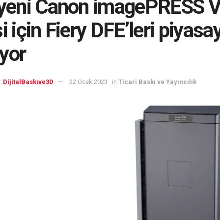
 yeni Canon imagePRESS 
si için Fiery DFE’leri piyasa
yor
:
DijitalBaskıve3D
22 Ocak 2023
in
Ticari Baskı ve Yayıncılık