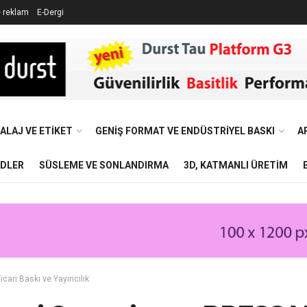
e reklam
E-Dergi
ALAJ VE ETIKET
GENIŞ FORMAT VE ENDÜSTRIYEL BASKI
A
NDLER
SÜSLEME VE SONLANDIRMA
3D, KATMANLI ÜRETIM
icari Baskı ve Yayıncılık