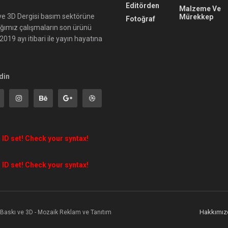
Editörden
Malzeme Ve
ı ve 3D Dergisi basım sektörüne
Mürekkep
Fotoğraf
ığımız çalışmaların son ürünü
019 ayı itibari ile yayın hayatına
din
 ID set! Check your syntax!
 ID set! Check your syntax!
Hakkımız
l Baskı ve 3D - Mozaik Reklam ve Tanıtım