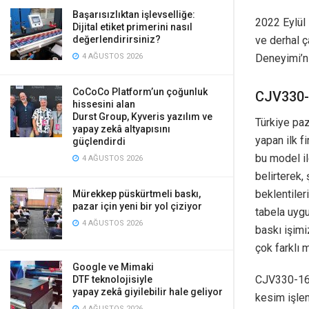
Başarısızlıktan işlevselliğe:
2022 Eylül 
Dijital etiket primerini nasıl
değerlendirirsiniz?
ve derhal ç
4 AĞUSTOS 2026
Deneyimi’ni
CoCoCo Platform’un çoğunluk
CJV330-1
hissesini alan
Durst Group, Kyveris yazılım ve
Türkiye pa
yapay zekâ altyapısını
yapan ilk f
güçlendirdi
bu model i
4 AĞUSTOS 2026
belirterek,
beklentiler
Mürekkep püskürtmeli baskı,
pazar için yeni bir yol çiziyor
tabela uygu
4 AĞUSTOS 2026
baskı işimi
çok farklı
Google ve Mimaki
CJV330-160
DTF teknolojisiyle
yapay zekâ giyilebilir hale geliyor
kesim işlem
4 AĞUSTOS 2026