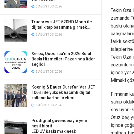
5 AĞUSTOS 2026
Tekin Ozali
zamanda Tür
Truepress JET 520HD Mono ile
baskı olana
dijital kitap basımına girmek…
çalışmaları
5 AĞUSTOS 2026
farklı sek
taleplerine
Xerox, Quocirca’nın 2026 Bulut
Tekin Ozali
Baskı Hizmetleri Pazarında lider
çözümlerine
seçildi
içinde yer
5 AĞUSTOS 2026
Mimaki çöz
Koenig & Bauer Durst’un VariJET
106’sı ile yüksek hacimli dijital
Firmanın ku
katlanır karton üretimi
sahip olduk
5 AĞUSTOS 2026
söylüyor. G
Otuz beş yı
Prodigital güvencesiyle yeni
içinde çoğa
nesil hibrit
LED UV baskı makinesi:
matbaa, bay