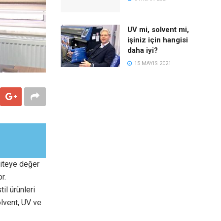
UV mi, solvent mi,
işiniz için hangisi
daha iyi?
15 MAYIS 2021
liteye değer
r.
il ürünleri
lvent, UV ve