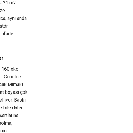
tte 21 m2
ize
ıca, aynı anda
atör
ı ifade
or
0-160 eko-
or. Genelde
ncak Mimaki
ent boyası çok
lliyor. Baskı
e bile daha
şartlarına
solma,
ının