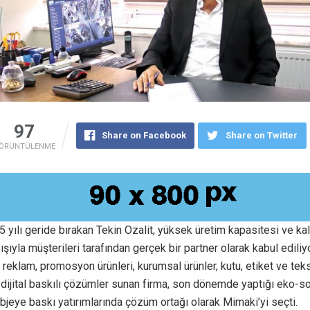
97
Share on Facebook
Share on Twitter
ÖRÜNTÜLENME
 yılı geride bırakan Tekin Ozalit, yüksek üretim kapasitesi ve ka
ışıyla müşterileri tarafından gerçek bir partner olarak kabul ediliyo
 reklam, promosyon ürünleri, kurumsal ürünler, kutu, etiket ve tekst
dijital baskılı çözümler sunan firma, son dönemde yaptığı eko-so
jeye baskı yatırımlarında çözüm ortağı olarak Mimaki’yi seçti.