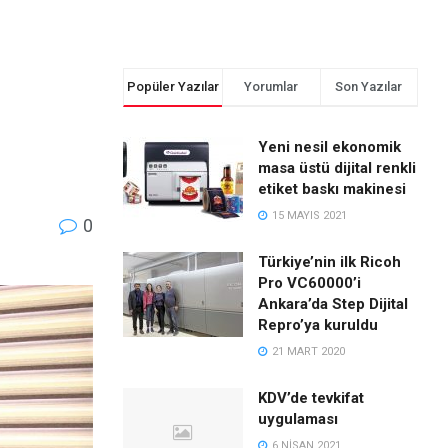
Popüler Yazılar
Yorumlar
Son Yazılar
Yeni nesil ekonomik
masa üstü dijital renkli
etiket baskı makinesi
15 MAYIS 2021
0
Türkiye’nin ilk Ricoh
Pro VC60000’i
Ankara’da Step Dijital
Repro’ya kuruldu
21 MART 2020
KDV’de tevkifat
uygulaması
6 NISAN 2021