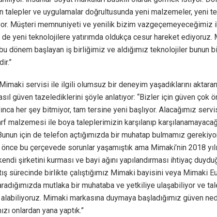
an talepler ve uygulamalar doğrultusunda yeni malzemeler, yeni te
yor. Müşteri memnuniyeti ve yenilik bizim vazgeçemeyeceğimiz ik
de yeni teknolojilere yatırımda oldukça cesur hareket ediyoruz.
 bu dönem başlayan iş birliğimiz ve aldığımız teknolojiler bunun bi
ir.”
 Mimaki servisi ile ilgili olumsuz bir deneyim yaşadıklarını aktaran
asıl güven tazelediklerini şöyle anlatıyor: “Bizler için güven çok ö
ınca her şey bitmiyor, tam tersine yeni başlıyor. Alacağımız serv
rf malzemesi ile boya taleplerimizin karşılanıp karşılanamayaca
Bunun için de telefon açtığımızda bir muhatap bulmamız gerekiyo
önce bu çerçevede sorunlar yaşamıştık ama Mimaki’nin 2018 yılı 
kendi şirketini kurması ve bayi ağını yapılandırması ihtiyaç duy
tış sürecinde birlikte çalıştığımız Mimaki bayisini veya Mimaki E
radığımızda mutlaka bir muhataba ve yetkiliye ulaşabiliyor ve ta
ar alabiliyoruz. Mimaki markasına duymaya başladığımız güven ne
mızı onlardan yana yaptık.”