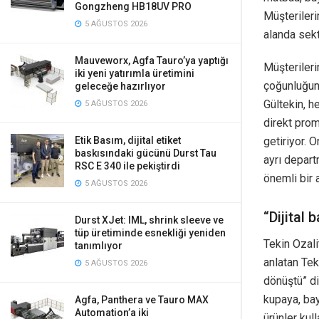
Gongzheng HB18UV PRO
Müşterileri
5 AĞUSTOS 2026
alanda sekt
Mauveworx, Agfa Tauro’ya yaptığı
Müşterileri
iki yeni yatırımla üretimini
çoğunluğunu
geleceğe hazırlıyor
Gültekin, h
5 AĞUSTOS 2026
direkt prom
getiriyor. 
Etik Basım, dijital etiket
baskısındaki gücünü Durst Tau
ayrı depart
RSC E 340 ile pekiştirdi
önemli bir 
5 AĞUSTOS 2026
“Dijital 
Durst XJet: IML, shrink sleeve ve
tüp üretiminde esnekliği yeniden
Tekin Ozalit
tanımlıyor
anlatan Tek
5 AĞUSTOS 2026
dönüştü” d
kupaya, bay
Agfa, Panthera ve Tauro MAX
Automation’a iki
ürünler kul