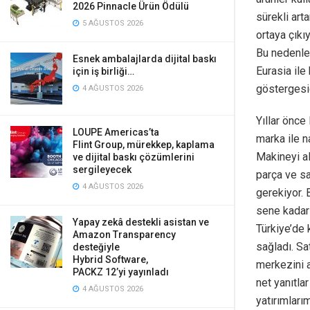
2026 Pinnacle Ürün Ödülü
sürekli art
5 AĞUSTOS 2026
ortaya çıkı
Bu nedenle 
Esnek ambalajlarda dijital baskı
Eurasia ile
için iş birliği…
göstergesid
4 AĞUSTOS 2026
Yıllar önce
LOUPE Americas’ta
marka ile n
Flint Group, mürekkep, kaplama
Makineyi al
ve dijital baskı çözümlerini
sergileyecek
parça ve sa
4 AĞUSTOS 2026
gerekiyor. 
sene kadar 
Yapay zekâ destekli asistan ve
Türkiye’de 
Amazon Transparency
sağladı. Sa
desteğiyle
Hybrid Software,
merkezini a
PACKZ 12’yi yayınladı
net yanıtl
4 AĞUSTOS 2026
yatırımları