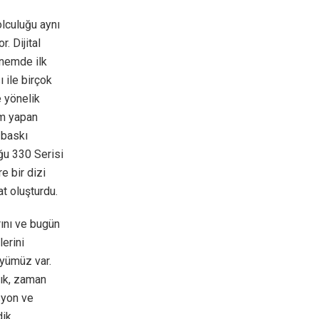
olculuğu aynı
. Dijital
önemde ilk
 ile birçok
 yönelik
im yapan
 baskı
ğu 330 Serisi
 bir dizi
t oluşturdu.
rını ve bugün
lerini
öyümüz var.
tık, zaman
syon ve
ik.