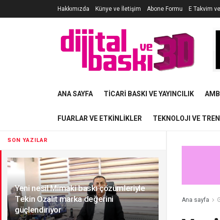
Hakkımızda
Künye ve İletişim
Abone Formu
E Takvim v
ANA SAYFA
TICARI BASKI VE YAYINCILIK
AMB
FUARLAR VE ETKINLIKLER
TEKNOLOJI VE TRE
SON YAZILAR
Yeni nesil Mimaki baskı çözümleriyle
Tekin Ozalit marka değerini
Ana sayfa
G
güçlendiriyor