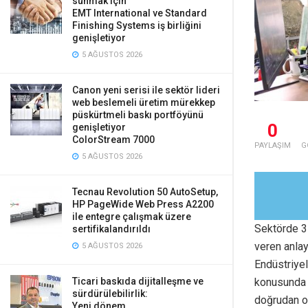
sunmak için
EMT International ve Standard
Finishing Systems iş birliğini
genişletiyor
5 AĞUSTOS 2026
Canon yeni serisi ile sektör lideri
web beslemeli üretim mürekkep
püskürtmeli baskı portföyünü
0
genişletiyor
ColorStream 7000
PAYLAŞIM
G
5 AĞUSTOS 2026
Tecnau Revolution 50 AutoSetup,
HP PageWide Web Press A2200
ile entegre çalışmak üzere
Sektörde 35
sertifikalandırıldı
veren anlay
5 AĞUSTOS 2026
Endüstriyel
konusunda 
Ticari baskıda dijitalleşme ve
sürdürülebilirlik:
doğrudan ob
Yeni dönem