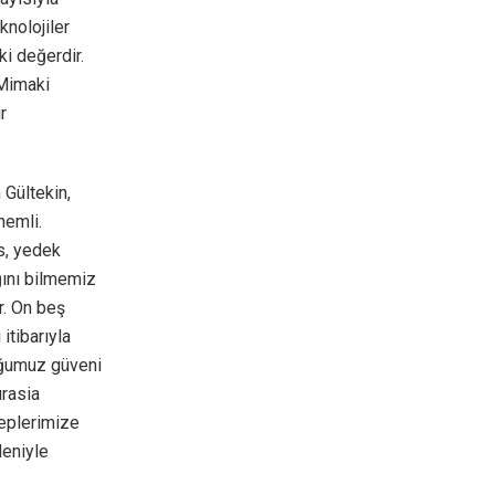
knolojiler
i değerdir.
 Mimaki
r
 Gültekin,
nemli.
is, yedek
ğını bilmemiz
r. On beş
itibarıyla
duğumuz güveni
urasia
leplerimize
deniyle