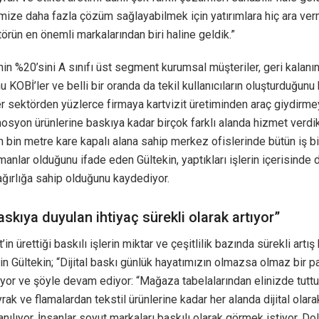
mize daha fazla çözüm sağlayabilmek için yatırımlara hiç ara ve
örün en önemli markalarından biri haline geldik.”
nin %20’sini A sınıfı üst segment kurumsal müşteriler, geri kalanı
 KOBİ’ler ve belli bir oranda da tekil kullanıcıların oluşturduğunu 
er sektörden yüzlerce firmaya kartvizit üretiminden araç giydirme
osyon ürünlerine baskıya kadar birçok farklı alanda hizmet verdikl
On bin metre kare kapalı alana sahip merkez ofislerinde bütün iş bir
manlar olduğunu ifade eden Gültekin, yaptıkları işlerin içerisinde di
ağırlığa sahip olduğunu kaydediyor.
baskıya duyulan ihtiyaç sürekli olarak artıyor”
’in ürettiği baskılı işlerin miktar ve çeşitlilik bazında sürekli artış
in Gültekin; “Dijital baskı günlük hayatımızın olmazsa olmaz bir p
iyor ve şöyle devam ediyor: “Mağaza tabelalarından elinizde tutt
rak ve flamalardan tekstil ürünlerine kadar her alanda dijital olara
lanılıyor. İnsanlar soyut markaları baskılı olarak görmek istiyor. Do