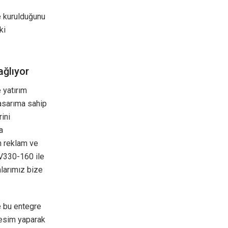
e kurulduğunu
ki
ağlıyor
 yatırım
tasarıma sahip
ini
a
n reklam ve
JV330-160 ile
mlarımız bize
e bu entegre
kesim yaparak