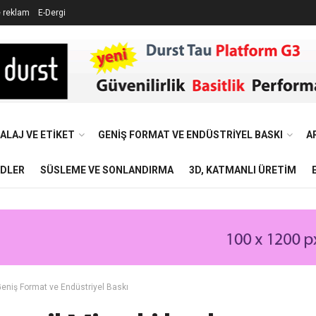
e reklam
E-Dergi
ALAJ VE ETIKET
GENIŞ FORMAT VE ENDÜSTRIYEL BASKI
A
NDLER
SÜSLEME VE SONLANDIRMA
3D, KATMANLI ÜRETIM
eniş Format ve Endüstriyel Baskı