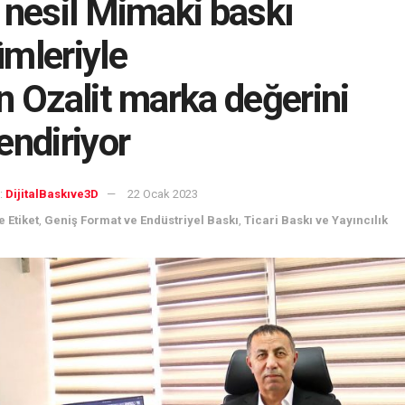
 nesil Mimaki baskı
mleriyle
n Ozalit marka değerini
endiriyor
:
DijitalBaskıve3D
22 Ocak 2023
 Etiket
,
Geniş Format ve Endüstriyel Baskı
,
Ticari Baskı ve Yayıncılık