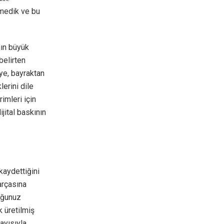
rmedik ve bu
nın büyük
belirten
ye, bayraktan
erini dile
imleri için
jital baskının
 kaydettiğini
arçasına
uğunuz
k üretilmiş
layısıyla