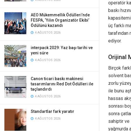
operatör ka
baskı hızın
AEO Mükemmellik Ödülleri’nde
kapasitemiz
FESPA, ‘Yılın Organizatör Ekibi’
üç farklı m
Ödülünü kazandı
tarafından 
4 AĞUSTOS 2026
ediyor.
interpack 2029: Yaz başı tarihi ve
yeni süre
Orijinal
4 AĞUSTOS 2026
Birçok fark
solvent bas
Canon ticari baskı makinesi
zorlu yüze
tasarımlarını Red Dot Ödülleri ile
taçlandırdı
ile bunu aş
4 AĞUSTOS 2026
hassas akıy
sonrası bo
Standartlar fark yaratır
sonra çatla
4 AĞUSTOS 2026
sahiptir ve
yağmurda ak