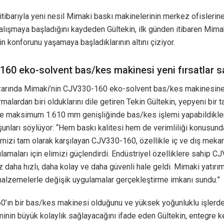
itibarıyla yeni nesil Mimaki baskı makinelerinin merkez ofislerin
alışmaya başladığını kaydeden Gültekin, ilk günden itibaren Mima
n konforunu yaşamaya başladıklarının altını çiziyor.
60 eko-solvent bas/kes makinesi yeni fırsatlar s
zarında Mimaki’nin CJV330-160 eko-solvent bas/kes makinesine
irmalardan biri olduklarını dile getiren Tekin Gültekin, yepyeni bir 
le maksimum 1.610 mm genişliğinde bas/kes işlemi yapabildikler
 şunları söylüyor: “Hem baskı kalitesi hem de verimliliği konusund
imizi tam olarak karşılayan CJV330-160, özellikle iç ve dış meka
lamaları için elimizi güçlendirdi. Endüstriyel özelliklere sahip C
z daha hızlı, daha kolay ve daha güvenli hale geldi. Mimaki yatırı
 malzemelerle değişik uygulamalar gerçekleştirme imkanı sundu.”
’ın bir bas/kes makinesi olduğunu ve yüksek yoğunluklu işlerd
inin büyük kolaylık sağlayacağını ifade eden Gültekin, entegre 