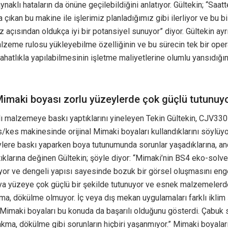
ynaklı hataların da önüne geçilebildiğini anlatıyor. Gültekin; “Saa
a çıkan bu makine ile işlerimiz planladığımız gibi ilerliyor ve bu b
 açısından oldukça iyi bir potansiyel sunuyor” diyor. Gültekin ayr
alzeme rulosu yükleyebilme özelliğinin ve bu sürecin tek bir oper
rahatlıkla yapılabilmesinin işletme maliyetlerine olumlu yansıdığın
 Mimaki boyası zorlu yüzeylerde çok güçlü tutunuy
lı malzemeye baskı yaptıklarını yineleyen Tekin Gültekin, CJV33
/kes makinesinde orijinal Mimaki boyaları kullandıklarını söylüy
ylere baskı yaparken boya tutunumunda sorunlar yaşadıklarına, a
tıklarına değinen Gültekin; şöyle diyor: “Mimaki’nin BS4 eko-solv
or ve dengeli yapısı sayesinde bozuk bir görsel oluşmasını enge
ya yüzeye çok güçlü bir şekilde tutunuyor ve esnek malzemelerd
ma, dökülme olmuyor. İç veya dış mekan uygulamaları farklı iklim 
 Mimaki boyaları bu konuda da başarılı olduğunu gösterdi. Çabuk 
ma, dökülme gibi sorunların hiçbiri yaşanmıyor.” Mimaki boyalar