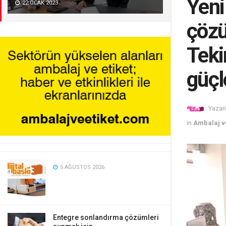
Yeni
22 OCAK 2023
çözü
Teki
güçl
Yazan
in
Ambalaj ve
5 AĞUSTOS 2026
Entegre sonlandırma çözümleri