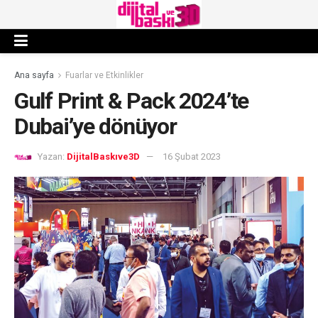
Ana sayfa
Fuarlar ve Etkinlikler
Gulf Print & Pack 2024’te
Dubai’ye dönüyor
Yazan:
DijitalBaskıve3D
16 Şubat 2023