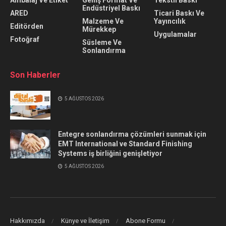
Endüstriyel Baskı
ARED
Ticari Baskı Ve
Malzeme Ve
Yayıncılık
Editörden
Mürekkep
Uygulamalar
Fotoğraf
Süsleme Ve
Sonlandırma
Son Haberler
5 AĞUSTOS 2026
Entegre sonlandırma çözümleri sunmak için
EMT International ve Standard Finishing
Systems iş birliğini genişletiyor
5 AĞUSTOS 2026
Hakkımızda
Künye ve İletişim
Abone Formu