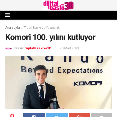
Ana sayfa
Ticari Baskı ve Yayıncılık
Komori 100. yılını kutluyor
Yazan:
DijitalBaskıve3D
20 Mart 2023
0