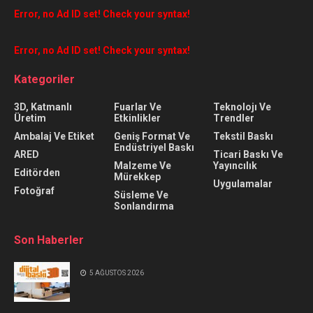
Error, no Ad ID set! Check your syntax!
Error, no Ad ID set! Check your syntax!
Kategoriler
3D, Katmanlı
Fuarlar Ve
Teknolojı Ve
Üretim
Etkinlikler
Trendler
Ambalaj Ve Etiket
Geniş Format Ve
Tekstil Baskı
Endüstriyel Baskı
ARED
Ticari Baskı Ve
Malzeme Ve
Yayıncılık
Editörden
Mürekkep
Uygulamalar
Fotoğraf
Süsleme Ve
Sonlandırma
Son Haberler
5 AĞUSTOS 2026