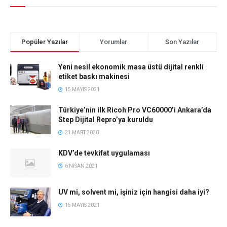
Popüler Yazılar
Yorumlar
Son Yazılar
Yeni nesil ekonomik masa üstü dijital renkli
etiket baskı makinesi
15 MAYIS 2021
Türkiye’nin ilk Ricoh Pro VC60000’i Ankara’da
Step Dijital Repro’ya kuruldu
21 MART 2020
KDV’de tevkifat uygulaması
6 NISAN 2021
UV mi, solvent mi, işiniz için hangisi daha iyi?
15 MAYIS 2021