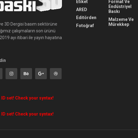
Etiket
Format Ve
Endüstriyel
ARED
Baskı
Editörden
Malzeme Ve
ı ve 3D Dergisi basım sektörüne
Mürekkep
Fotoğraf
ığımız çalışmaların son ürünü
019 ayı itibari ile yayın hayatına
din
 ID set! Check your syntax!
 ID set! Check your syntax!