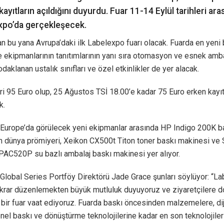
kayıtların açıldığını duyurdu. Fuar 11-14 Eylül tarihleri ara
xpo’da gerçekleşecek.
n bu yana Avrupa’daki ilk Labelexpo fuarı olacak. Fuarda en yeni
 ekipmanlarının tanıtımlarının yanı sıra otomasyon ve esnek amba
odaklanan ustalık sınıfları ve özel etkinlikler de yer alacak.
eri 95 Euro olup, 25 Ağustos TSİ 18.00’e kadar 75 Euro erken kayıt
k.
Europe’da görülecek yeni ekipmanlar arasında HP Indigo 200K b
n dünya prömiyeri, Xeikon CX500t Titon toner baskı makinesi ve
PAC520P su bazlı ambalaj baskı makinesi yer alıyor.
Global Series Portföy Direktörü Jade Grace şunları söylüyor: “L
ekrar düzenlemekten büyük mutluluk duyuyoruz ve ziyaretçilere 
bir fuar vaat ediyoruz. Fuarda baskı öncesinden malzemelere, dij
el baskı ve dönüştürme teknolojilerine kadar en son teknolojiler