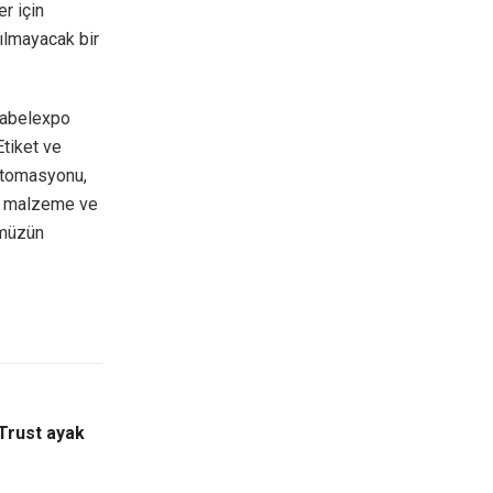
er için
ılmayacak bir
Labelexpo
Etiket ve
 otomasyonu,
ni malzeme ve
ümüzün
Trust ayak