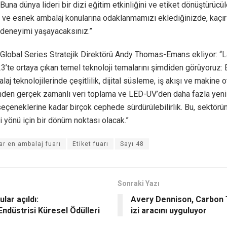
Buna dünya lideri bir dizi eğitim etkinliğini ve etiket dönüştürücül
ve esnek ambalaj konularına odaklanmamızı eklediğinizde, kaçır
deneyimi yaşayacaksınız.”
Global Series Stratejik Direktörü Andy Thomas-Emans ekliyor: “
’te ortaya çıkan temel teknoloji temalarını şimdiden görüyoruz: 
aj teknolojilerinde çeşitlilik, dijital süsleme, iş akışı ve makine
inden gerçek zamanlı veri toplama ve LED-UV’den daha fazla ye
 seçeneklerine kadar birçok cephede sürdürülebilirlik. Bu, sektör
 yönü için bir dönüm noktası olacak.”
ar en ambalaj fuarı
Etiket fuarı
Sayı 48
Sonraki Yazı
lar açıldı:
Avery Dennison, Carbon 
Endüstrisi Küresel Ödülleri
izi aracını uyguluyor