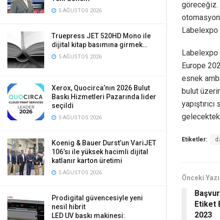
göreceğiz. 
5 AĞUSTOS 2026
otomasyon 
Labelexpo 
Truepress JET 520HD Mono ile
dijital kitap basımına girmek…
Labelexpo 
5 AĞUSTOS 2026
Europe 2023
esnek ambal
Xerox, Quocirca’nın 2026 Bulut
bulut üzer
Baskı Hizmetleri Pazarında lider
yapıştırıcı
seçildi
gelecekteki
5 AĞUSTOS 2026
Etiketler:
d
Koenig & Bauer Durst’un VariJET
106’sı ile yüksek hacimli dijital
katlanır karton üretimi
5 AĞUSTOS 2026
Önceki Yazı
Başvuru
Prodigital güvencesiyle yeni
Etiket 
nesil hibrit
2023
LED UV baskı makinesi: