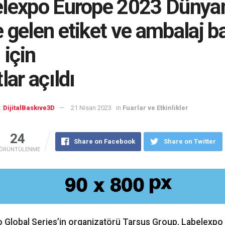
lexpo Europe 2023 Dünya
 gelen etiket ve ambalaj b
 için
lar açıldı
:
DijitalBaskıve3D
21 Nisan 2023
in
Fuarlar ve Etkinlikler
24
Share on Facebook
Share on Twitter
ÖRÜNTÜLENME
 Global Series’in organizatörü Tarsus Group, Labelexpo