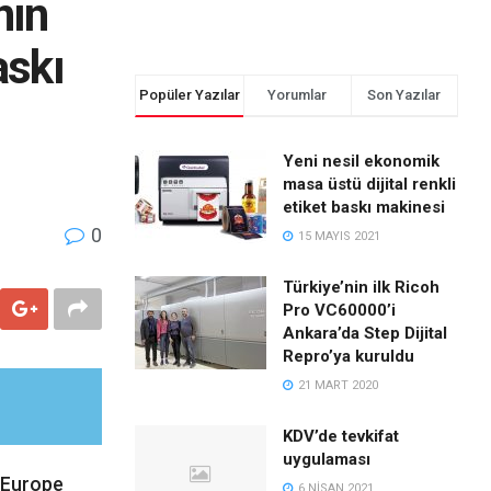
nın
askı
Popüler Yazılar
Yorumlar
Son Yazılar
Yeni nesil ekonomik
masa üstü dijital renkli
etiket baskı makinesi
0
15 MAYIS 2021
Türkiye’nin ilk Ricoh
Pro VC60000’i
Ankara’da Step Dijital
Repro’ya kuruldu
21 MART 2020
KDV’de tevkifat
uygulaması
 Europe
6 NISAN 2021