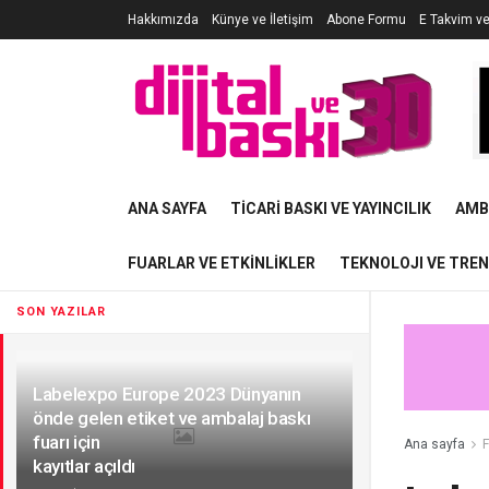
Hakkımızda
Künye ve İletişim
Abone Formu
E Takvim v
ANA SAYFA
TICARI BASKI VE YAYINCILIK
AMB
FUARLAR VE ETKINLIKLER
TEKNOLOJI VE TRE
SON YAZILAR
Labelexpo Europe 2023 Dünyanın
önde gelen etiket ve ambalaj baskı
fuarı için
Ana sayfa
F
kayıtlar açıldı