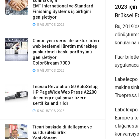
sunmak için
EMT International ve Standard
2023 için 
Finishing Systems iş birliğini
Brüksel E
genişletiyor
5 AĞUSTOS 2026
Bu, 2019’da
dönüştürme
Canon yeni serisi ile sektör lideri
konularına 
web beslemeli üretim mürekkep
püskürtmeli baskı portföyünü
Fuar biletl
genişletiyor
ColorStream 7000
uygulanaca
5 AĞUSTOS 2026
Labelexpo 
Tecnau Revolution 50 AutoSetup,
makinesini
HP PageWide Web Press A2200
Truepress 
ile entegre çalışmak üzere
sertifikalandırıldı
Labelexpo 
5 AĞUSTOS 2026
Europe’u t
olağanüstü 
Ticari baskıda dijitalleşme ve
sürdürülebilirlik:
konvansiyon
Yeni dönem