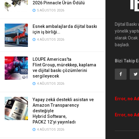
2026 Pinnacle Ürün Ödülü
5 AĞUSTOS 2026
Dijital Bask
Esnek ambalajlarda dijital baskı
yönelik yapt
için iş birliği…
olarak Ocak 2
4 AĞUSTOS 2026
başladı.
LOUPE Americas’ta
Bizi Takip E
Flint Group, mürekkep, kaplama
ve dijital baskı çözümlerini
sergileyecek
4 AĞUSTOS 2026
Error, no Ad
Yapay zekâ destekli asistan ve
Amazon Transparency
desteğiyle
Error, no Ad
Hybrid Software,
PACKZ 12’yi yayınladı
4 AĞUSTOS 2026