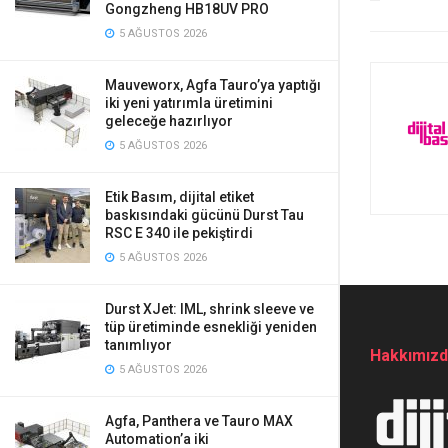
Gongzheng HB18UV PRO
5 AĞUSTOS 2026
Mauveworx, Agfa Tauro’ya yaptığı
iki yeni yatırımla üretimini
geleceğe hazırlıyor
5 AĞUSTOS 2026
Etik Basım, dijital etiket
baskısındaki gücünü Durst Tau
RSC E 340 ile pekiştirdi
5 AĞUSTOS 2026
Durst XJet: IML, shrink sleeve ve
tüp üretiminde esnekliği yeniden
tanımlıyor
Hakkımız
5 AĞUSTOS 2026
Agfa, Panthera ve Tauro MAX
Automation’a iki