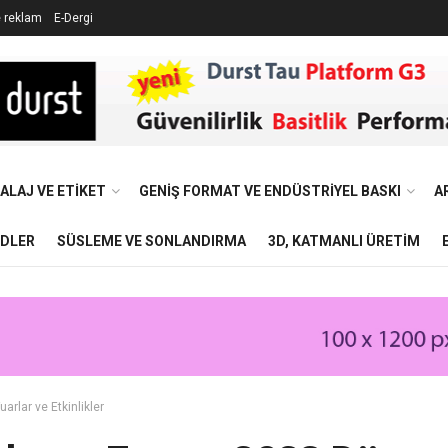
e reklam
E-Dergi
ALAJ VE ETIKET
GENIŞ FORMAT VE ENDÜSTRIYEL BASKI
A
NDLER
SÜSLEME VE SONLANDIRMA
3D, KATMANLI ÜRETIM
uarlar ve Etkinlikler