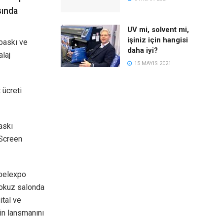
sında
UV mi, solvent mi,
işiniz için hangisi
 baskı ve
daha iyi?
laj
15 MAYIS 2021
 ücreti
askı
 Screen
abelexpo
dokuz salonda
ital ve
in lansmanını