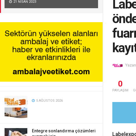
Labe
21 NISAN 2023
önde
fuarı
kayıt
Yazan
0
PAYLAŞIM
G
5 AĞUSTOS 2026
Entegre sonlandırma çözümleri
Labelexpo