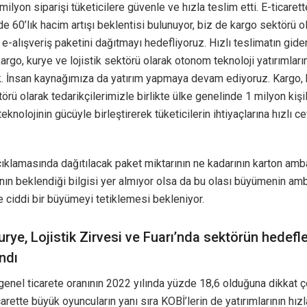
milyon siparişi tüketicilere güvenle ve hızla teslim etti. E-ticaret
de 60’lık hacim artışı beklentisi bulunuyor, biz de kargo sektörü o
e-alışveriş paketini dağıtmayı hedefliyoruz. Hızlı teslimatın gid
argo, kurye ve lojistik sektörü olarak otonom teknoloji yatırımları
ık. İnsan kaynağımıza da yatırım yapmaya devam ediyoruz. Kargo,
ktörü olarak tedarikçilerimizle birlikte ülke genelinde 1 milyon kişi
knolojinin gücüyle birleştirerek tüketicilerin ihtiyaçlarına hızlı
ıklamasında dağıtılacak paket miktarının ne kadarının karton amb
nın beklendiği bilgisi yer almıyor olsa da bu olası büyümenin am
 ciddi bir büyümeyi tetiklemesi bekleniyor.
urye, Lojistik Zirvesi ve Fuarı’nda sektörün hedefl
ındı
 genel ticarete oranının 2022 yılında yüzde 18,6 olduğuna dikkat 
carette büyük oyuncuların yanı sıra KOBİ’lerin de yatırımlarının hız