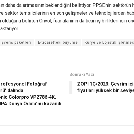
ın daha da artmasının beklendiğini belirtiyor. PPSE’nin sektörün 
ı ve sektör temsilcilerinin en son gelişmeler ve teknolojilerden h
 olduğunu belirten Önyol, fuar alanının da ticari iş birlikleri için ön
ktarıyor.
lışveriş paketleri
E-ticaretteki büyüme
Kurye ve Lojistik İşletmec
Sonraki Yazı
 Profesyonel Fotoğraf
ZOPI 1Ç/2023: Çevrim içi
rü’ dalında
fiyatları yüksek bir sevi
nic Colorpro VP2786-4K,
IPA Dünya Ödülü’nü kazandı