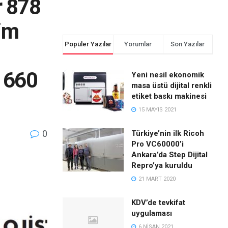
r 878
lim
Popüler Yazılar
Yorumlar
Son Yazılar
r 660
Yeni nesil ekonomik
masa üstü dijital renkli
etiket baskı makinesi
15 MAYIS 2021
0
Türkiye’nin ilk Ricoh
Pro VC60000’i
Ankara’da Step Dijital
Repro’ya kuruldu
21 MART 2020
KDV’de tevkifat
uygulaması
6 NISAN 2021