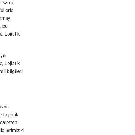
re kargo
cilerle
ıtmayı
, bu
, Lojistik
ılı
e, Lojistik
i bilgileri
asyon
e Lojistik
icaretten
lcilerimiz 4