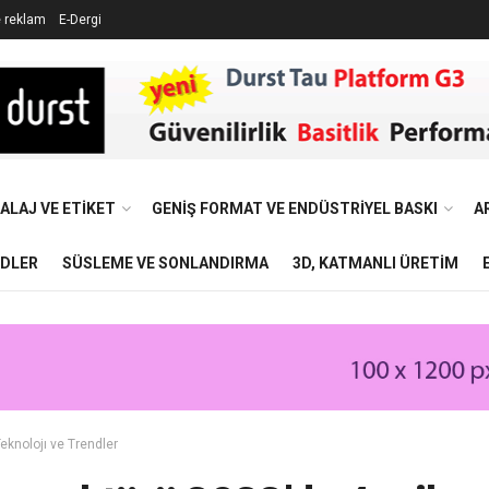
e reklam
E-Dergi
ALAJ VE ETIKET
GENIŞ FORMAT VE ENDÜSTRIYEL BASKI
A
NDLER
SÜSLEME VE SONLANDIRMA
3D, KATMANLI ÜRETIM
eknolojı ve Trendler