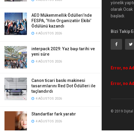
yönelik yapt
olarak Ocak 2
AEO Mükemmellik Ödülleri’nde
başladı.
FESPA, ‘Yılın Organizatör Ekibi’
Ödülünü kazandı
Bizi Takip E
4 AĞUSTOS 2026
interpack 2029: Yaz başı tarihi ve
yeni süre
4 AĞUSTOS 2026
Error, no Ad
Canon ticari baskı makinesi
Error, no Ad
tasarımlarını Red Dot Ödülleri ile
taçlandırdı
4 AĞUSTOS 2026
© 2019 Dijita
Standartlar fark yaratır
4 AĞUSTOS 2026