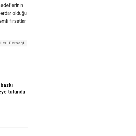
hedeflerinin
aberdar olduğu
emli fırsatlar
ileri Derneği
 baskı
yeye tutundu