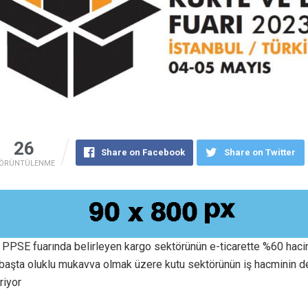
26
Share on Facebook
Share on Twitter
ÖRÜNTÜLENME
 PPSE fuarında belirleyen kargo sektörünün e-ticarette %60 hacim
 başta oluklu mukavva olmak üzere kutu sektörünün iş hacminin d
riyor