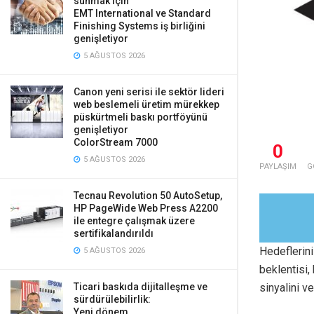
sunmak için
EMT International ve Standard
Finishing Systems iş birliğini
genişletiyor
5 AĞUSTOS 2026
Canon yeni serisi ile sektör lideri
web beslemeli üretim mürekkep
püskürtmeli baskı portföyünü
genişletiyor
ColorStream 7000
0
5 AĞUSTOS 2026
PAYLAŞIM
G
Tecnau Revolution 50 AutoSetup,
HP PageWide Web Press A2200
ile entegre çalışmak üzere
sertifikalandırıldı
Hedeflerini
5 AĞUSTOS 2026
beklentisi,
sinyalini ve
Ticari baskıda dijitalleşme ve
sürdürülebilirlik:
Yeni dönem