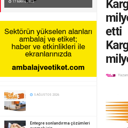
Karg
17 MAYIS 2023
mily
etti
Karg
mily
Yazan
5 AĞUSTOS 2026
Entegre sonlandırma çözümleri