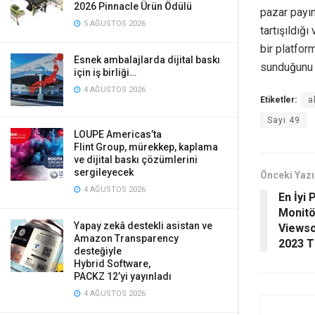
2026 Pinnacle Ürün Ödülü
pazar payın
5 AĞUSTOS 2026
tartışıldığ
bir platform
Esnek ambalajlarda dijital baskı
sunduğunu a
için iş birliği…
4 AĞUSTOS 2026
Etiketler:
a
Sayı 49
LOUPE Americas’ta
Flint Group, mürekkep, kaplama
ve dijital baskı çözümlerini
sergileyecek
Önceki Yazı
4 AĞUSTOS 2026
En İyi
Monitö
Yapay zekâ destekli asistan ve
Viewso
Amazon Transparency
2023 T
desteğiyle
Hybrid Software,
PACKZ 12’yi yayınladı
4 AĞUSTOS 2026