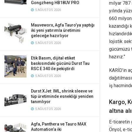
Gongzheng HB18UV PRO
milyar 787 
5 AĞUSTOS 2026
yılında yüz
660 milyon 
Mauveworx, Agfa Tauro’ya yaptığı
kazandığı k
iki yeni yatırımla üretimini
hızlandırd
geleceğe hazırlıyor
lojistik se
5 AĞUSTOS 2026
gücümüzü te
hazırız.”
Etik Basım, dijital etiket
baskısındaki gücünü Durst Tau
RSC E 340 ile pekiştirdi
KARİD’in aç
5 AĞUSTOS 2026
dağıtılması
iş hacminde
Durst XJet: IML, shrink sleeve ve
tüp üretiminde esnekliği yeniden
Kargo, K
tanımlıyor
5 AĞUSTOS 2026
altına al
E-ticaretin
Agfa, Panthera ve Tauro MAX
Önyol, e-ti
Automation’a iki