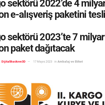
o sektörü 2022’de 4 milya
on e-alışveriş paketini tes
o sektörü 2023’te 7 milya
on paket dağıtacak
:
DijitalBaskıve3D
17 Mayıs 2023
in
Ambalaj ve Etiket