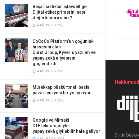
Başarısızlıktan işlevselliğe:
Dijital etiket primerini nasıl
değerlendirirsiniz?
4 AĞUSTOS 2026
CoCoCo Platform’un çoğunluk
hissesini alan
Durst Group, Kyveris yazılım ve
yapay zekâ altyapısını
güçlendirdi
4 AĞUSTOS 2026
Hakkımız
Mürekkep püskürtmeli baskı,
pazar için yeni bir yol çiziyor
4 AĞUSTOS 2026
Google ve Mimaki
DTF teknolojisiyle
yapay zekâ giyilebilir hale geliyor
Dijital Bask
4 AĞUSTOS 2026