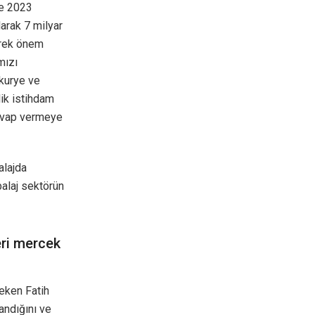
te 2023
larak 7 milyar
erek önem
mızı
 kurye ve
lik istihdam
 cevap vermeye
alajda
balaj sektörün
eri mercek
çeken Fatih
landığını ve