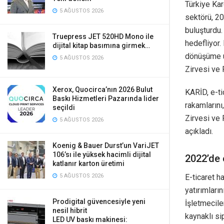
Türkiye Kar
5 AĞUSTOS 2026
sektörü, 20
buluşturdu.
Truepress JET 520HD Mono ile
hedefliyor.
dijital kitap basımına girmek…
dönüşüme uy
5 AĞUSTOS 2026
Zirvesi ve 
Xerox, Quocirca’nın 2026 Bulut
KARİD, e-t
Baskı Hizmetleri Pazarında lider
rakamlarını
seçildi
Zirvesi ve 
5 AĞUSTOS 2026
açıkladı.
Koenig & Bauer Durst’un VariJET
106’sı ile yüksek hacimli dijital
2022’de e
katlanır karton üretimi
5 AĞUSTOS 2026
E-ticaret h
yatırımları
Prodigital güvencesiyle yeni
İşletmecile
nesil hibrit
kaynaklı si
LED UV baskı makinesi: