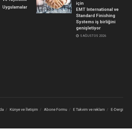
için
Uygulamalar
EMT International ve
Standard Finishing
Systems iş birliğini
genişletiyor
5 AĞUSTOS 2026
da
Künye ve İletişim
Abone Formu
E Takvim ve reklam
E-Dergi