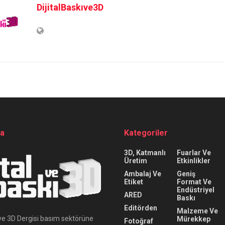
DijitalBaskıve3D
da
Kategoriler
3D, Katmanlı
Fuarlar Ve
Üretim
Etkinlikler
Ambalaj Ve
Geniş
Etiket
Format Ve
Endüstriyel
ARED
Baskı
Editörden
Malzeme Ve
ı ve 3D Dergisi basım sektörüne
Mürekkep
Fotoğraf