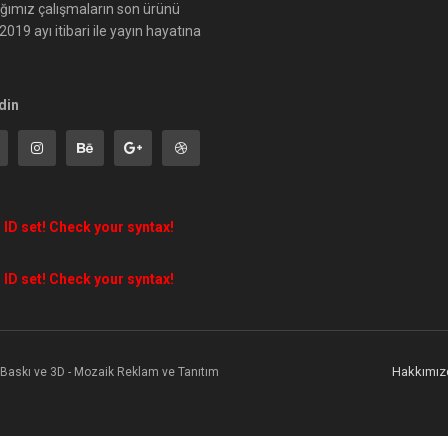
ığımız çalışmaların son ürünü
019 ayı itibari ile yayın hayatına
din
 ID set! Check your syntax!
 ID set! Check your syntax!
Hakkımız
l Baskı ve 3D - Mozaik Reklam ve Tanıtım