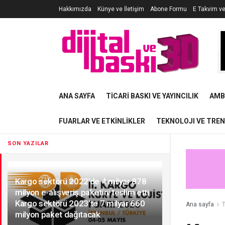
Hakkımızda
Künye ve İletişim
Abone Formu
E Takvim v
ANA SAYFA
TICARI BASKI VE YAYINCILIK
AMB
FUARLAR VE ETKINLIKLER
TEKNOLOJI VE TRE
SON YAZILAR
Kargo sektörü 2022’de 4 milyar 878
milyon e-alışveriş paketini teslim etti
Kargo sektörü 2023’te 7 milyar 660
Ana sayfa
T
milyon paket dağıtacak