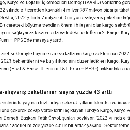
go, Kurye ve Lojistik İşletmecileri Derneği (KARİD) verilerine gö
22 yılında e-ticaretten kaynaklı 4 milyar 787 milyon siparişi tüketi
 Sektör, 2023 yılında 7 milyar 660 milyon e-alışveriş paketini dağ
 E-ticaretteki büyüme trendinin önemli bileşeni olan kargo sektörü
um sağlayacak kısa ve orta vadedeki hedeflerini 2. Kargo, Kurye
Fuarı – PPSE’de masaya yatırdı.
icaret sektörüyle büyüme ivmesi katlanan kargo sektörünün 2022 y
, 2023 beklentilerini ve bu yıl ikincisini düzenledikleri Kargo, Kury
Fuarı (Post & Parcel II. Summit & I. Expo – PPSE) hakkındaki öneml
-alışveriş paketlerinin sayısı yüzde 43 arttı
acimlerinde yaşanan hızlı artışa gelecek yılların teknoloji ve inov
nı öne çekerek cevap verdiklerini açıklayan Türkiye Kargo, Kurye v
ri Derneği Başkanı Fatih Önyol, şunları söylüyor: “2022 yılında e-t
paris? adetlerimizde yüzde 43’lük bir artıs? yaşandı. Sektör temsi