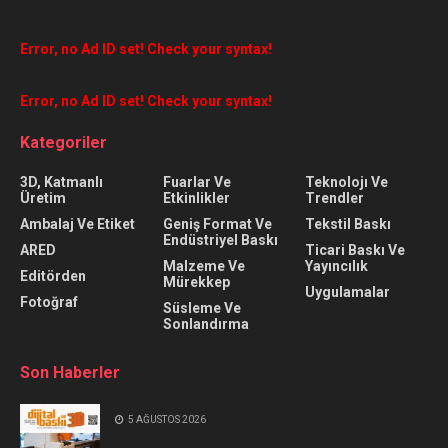
Error, no Ad ID set! Check your syntax!
Error, no Ad ID set! Check your syntax!
Kategoriler
3D, Katmanlı
Fuarlar Ve
Teknolojı Ve
Üretim
Etkinlikler
Trendler
Ambalaj Ve Etiket
Geniş Format Ve
Tekstil Baskı
Endüstriyel Baskı
ARED
Ticari Baskı Ve
Malzeme Ve
Yayıncılık
Editörden
Mürekkep
Uygulamalar
Fotoğraf
Süsleme Ve
Sonlandırma
Son Haberler
5 AĞUSTOS 2026