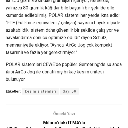
ila 250 gram arasındaki gramajları içeriyor; testlerde,
yalnızca 80 gramlık kâğıtlar bile başarılı bir şekilde elle
kumanda edilebilmiş. POLAR sistemi her yerde ikna edici:
“FTE (Full-time equivalent / çalışan) sayısını büyük ölçüde
azaltabildik, sistem daha güvenilir bir şekilde çalışıyor ve
havalandırma sonucu optimize edildi” diyen Schulz,
memnuniyetle ekliyor: “Ayrıca, AirGo Jog çok kompakt
tasarımlı ve fazla yer gerektirmiyor.”
POLAR sistemleri CEWE’de popüler. Germering’de şu anda
ikisi AirGo Jog ile donatılmış birkaç kesim ünitesi
bulunuyor.
Etiketler:
kesim sistemleri
Sayı 50
Önceki Yazı
Milano’daki ITMA’da