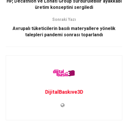
HP, Decathlon ve Lonati Group sürdürülebilir ayakkabı
üretim konseptini sergiledi
Sonraki Yazı
Avrupalı tüketicilerin basılı materyallere yönelik
talepleri pandemi sonrası toparlandı
DijitalBaskıve3D