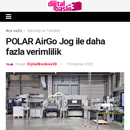
Ana sayfa
Teknolojı ve Trendler
POLAR AirGo Jog ile daha
fazla verimlilik
Yazan:
DijitalBaskıve3D
19 Haziran 2023