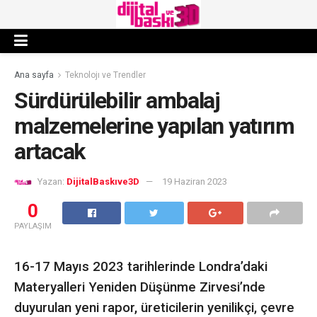
Ana sayfa
Teknolojı ve Trendler
Sürdürülebilir ambalaj
malzemelerine yapılan yatırım
artacak
Yazan:
DijitalBaskıve3D
19 Haziran 2023
0
PAYLAŞIM
16-17 Mayıs 2023 tarihlerinde Londra’daki
Materyalleri Yeniden Düşünme Zirvesi’nde
duyurulan yeni rapor, üreticilerin yenilikçi, çevre