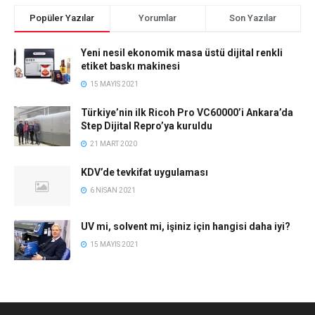
Popüler Yazılar
Yorumlar
Son Yazılar
Yeni nesil ekonomik masa üstü dijital renkli
etiket baskı makinesi
15 MAYIS 2021
Türkiye’nin ilk Ricoh Pro VC60000’i Ankara’da
Step Dijital Repro’ya kuruldu
21 MART 2020
KDV’de tevkifat uygulaması
6 NISAN 2021
UV mi, solvent mi, işiniz için hangisi daha iyi?
15 MAYIS 2021