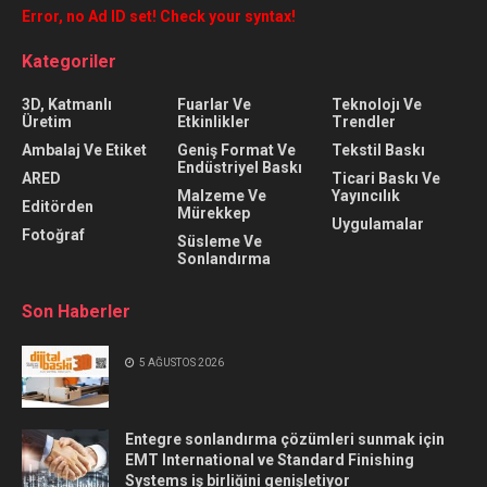
Error, no Ad ID set! Check your syntax!
Kategoriler
3D, Katmanlı
Fuarlar Ve
Teknolojı Ve
Üretim
Etkinlikler
Trendler
Ambalaj Ve Etiket
Geniş Format Ve
Tekstil Baskı
Endüstriyel Baskı
ARED
Ticari Baskı Ve
Malzeme Ve
Yayıncılık
Editörden
Mürekkep
Uygulamalar
Fotoğraf
Süsleme Ve
Sonlandırma
Son Haberler
5 AĞUSTOS 2026
Entegre sonlandırma çözümleri sunmak için
EMT International ve Standard Finishing
Systems iş birliğini genişletiyor