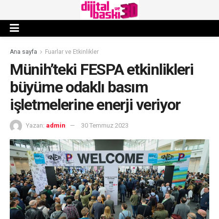
Ana sayfa
Fuarlar ve Etkinlikler
Münih’teki FESPA etkinlikleri
büyüme odaklı basım
işletmelerine enerji veriyor
Yazan:
admin
30 Temmuz 2023