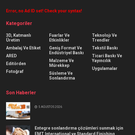
Error, no Ad ID set! Check your syntax!
Kategoriler
3D, Katmanlı
Fuarlar Ve
Teknolojı Ve
Üretim
Etkinlikler
Trendler
Ambalaj Ve Etiket
Geniş Format Ve
Tekstil Baskı
Endüstriyel Baskı
ARED
Ticari Baskı Ve
Malzeme Ve
Yayıncılık
Editörden
Mürekkep
Uygulamalar
Fotoğraf
Süsleme Ve
Sonlandırma
Son Haberler
5 AĞUSTOS 2026
Entegre sonlandırma çözümleri sunmak için
EMT International ve Standard Finishing