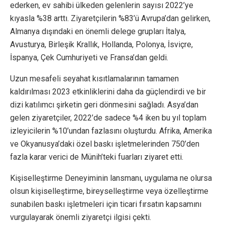
ederken, ev sahibi ülkeden gelenlerin sayısı 2022’ye
kıyasla %38 arttı. Ziyaretçilerin %83’ü Avrupa’dan gelirken,
Almanya dışındaki en önemli delege grupları İtalya,
Avusturya, Birleşik Krallık, Hollanda, Polonya, İsviçre,
İspanya, Çek Cumhuriyeti ve Fransa’dan geldi.
Uzun mesafeli seyahat kısıtlamalarının tamamen
kaldırılması 2023 etkinliklerini daha da güçlendirdi ve bir
dizi katılımcı şirketin geri dönmesini sağladı. Asya’dan
gelen ziyaretçiler, 2022’de sadece %4 iken bu yıl toplam
izleyicilerin %10’undan fazlasını oluşturdu. Afrika, Amerika
ve Okyanusya’daki özel baskı işletmelerinden 750’den
fazla karar verici de Münih’teki fuarları ziyaret etti.
Kişiselleştirme Deneyiminin lansmanı, uygulama ne olursa
olsun kişiselleştirme, bireyselleştirme veya özelleştirme
sunabilen baskı işletmeleri için ticari fırsatın kapsamını
vurgulayarak önemli ziyaretçi ilgisi çekti.