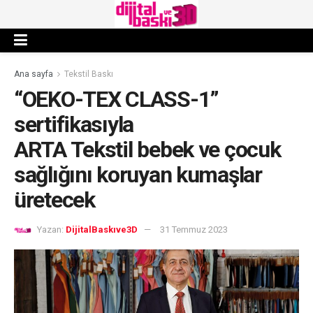
Ana sayfa
Tekstil Baskı
“OEKO-TEX CLASS-1”
sertifikasıyla
ARTA Tekstil bebek ve çocuk
sağlığını koruyan kumaşlar
üretecek
Yazan:
DijitalBaskıve3D
31 Temmuz 2023