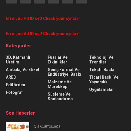
Error, no Ad ID set! Check your syntax!
Error, no Ad ID set! Check your syntax!
Kategoriler
3D, Katmanlı
Fuarlar Ve
Teknolojı Ve
Üretim
Etkinlikler
Trendler
Ambalaj Ve Etiket
Geniş Format Ve
Tekstil Baskı
Endüstriyel Baskı
ARED
Ticari Baskı Ve
Malzeme Ve
Yayıncılık
Editörden
Mürekkep
Uygulamalar
Fotoğraf
Süsleme Ve
Sonlandırma
Son Haberler
5 AĞUSTOS 2026