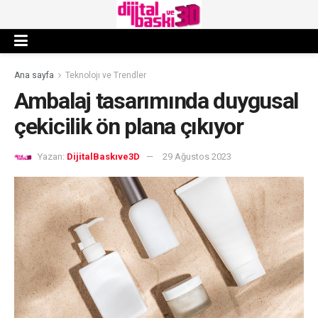
Ana sayfa
Teknolojı ve Trendler
Ambalaj tasarımında duygusal
çekicilik ön plana çıkıyor
Yazan:
DijitalBaskıve3D
29 Ağustos 2023