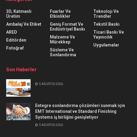
3D, Katmanlı
Fuarlar Ve
Teknolojı Ve
Üretim
Etkinlikler
Trendler
Ambalaj Ve Etiket
Geniş Format Ve
Tekstil Baskı
Endüstriyel Baskı
ARED
Ticari Baskı Ve
Malzeme Ve
Yayıncılık
Editörden
Mürekkep
Uygulamalar
Fotoğraf
Süsleme Ve
Sonlandırma
Son Haberler
5 AĞUSTOS 2026
Entegre sonlandırma çözümleri sunmak için
EMT International ve Standard Finishing
Systems iş birliğini genişletiyor
5 AĞUSTOS 2026