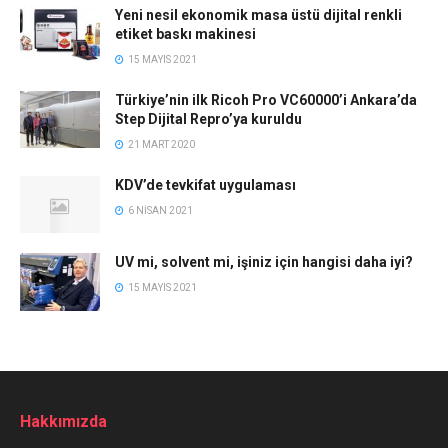
Yeni nesil ekonomik masa üstü dijital renkli
etiket baskı makinesi
15 MAYIS 2021
Türkiye’nin ilk Ricoh Pro VC60000’i Ankara’da
Step Dijital Repro’ya kuruldu
21 MART 2020
KDV’de tevkifat uygulaması
6 NISAN 2021
UV mi, solvent mi, işiniz için hangisi daha iyi?
15 MAYIS 2021
Hakkımızda