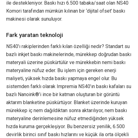
ile destekleniyor. Baskı hızı 6.500 tabaka/saat olan NS40
Komori tarafından mümkün kılınan bir ‘dijital ofset’ baskı
makinesi olarak sunuluyor.
Fark yaratan teknoloji
NS40’ı rakiplerinden farklı kılan özelliği nedir? Standart su
bazlı inkjet baskı makinelerinde, mürekkep doğrudan baskı
materyali üzerine püskürtülür ve mürekkebin nemi baskı
materyaline nüfuz eder. Bu işlem için gereken enerji
maliyeti, yüksek hızda baskı yapmaya engel olur. Bu
sistemden farklı olarak Impremia NS40’ın baskı kafaları su
bazlı Nanoink®’i ince bir katman oluşturan bir görüntü
aktarım blanketine püskürtüyor. Blanket üzerinde kuruyan
mürekkep iç nem dağıldıktan sonra aktarılıyor, nem baskı
materyaline derinlemesine nüfuz etmediğinden yüksek
hızda kuruma gerçekleşiyor. Bu benzersiz yenilik, 6.500
devirlik birinci sınıf baskı hızlarını ve küçük ila orta ölçekli