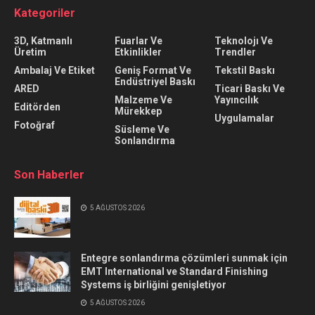
Kategoriler
3D, Katmanlı
Fuarlar Ve
Teknolojı Ve
Üretim
Etkinlikler
Trendler
Ambalaj Ve Etiket
Geniş Format Ve
Tekstil Baskı
Endüstriyel Baskı
ARED
Ticari Baskı Ve
Malzeme Ve
Yayıncılık
Editörden
Mürekkep
Uygulamalar
Fotoğraf
Süsleme Ve
Sonlandırma
Son Haberler
5 AĞUSTOS 2026
Entegre sonlandırma çözümleri sunmak için
EMT International ve Standard Finishing
Systems iş birliğini genişletiyor
5 AĞUSTOS 2026