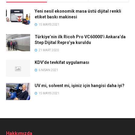
Yeni nesil ekonomik masa üstü dijital renkli
etiket baskı makinesi
15 MAYIS 2021
Türkiye’nin ilk Ricoh Pro VC60000’i Ankara’da
Step Dijital Repro’ya kuruldu
21 MART 2020
KDV’de tevkifat uygulaması
6 NISAN 2021
UV mi, solvent mi, işiniz için hangisi daha iyi?
15 MAYIS 2021
Hakkımızda