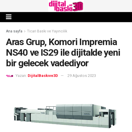
Ana sayfa
Ticari Baskı ve Yayıncılık
Aras Grup, Komori Impremia
NS40 ve IS29 ile dijitalde yeni
bir gelecek vadediyor
Yazan:
DijitalBaskıve3D
29 Ağustos 2023