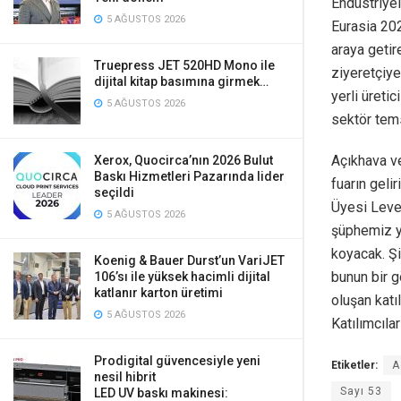
Endüstriyel
5 AĞUSTOS 2026
Eurasia 202
araya getir
Truepress JET 520HD Mono ile
ziyeretçiye
dijital kitap basımına girmek…
yerli üreti
5 AĞUSTOS 2026
sektör tems
Açıkhava v
Xerox, Quocirca’nın 2026 Bulut
Baskı Hizmetleri Pazarında lider
fuarın geli
seçildi
Üyesi Leven
5 AĞUSTOS 2026
şüphemiz y
koyacak. Ş
Koenig & Bauer Durst’un VariJET
bunun bir g
106’sı ile yüksek hacimli dijital
katlanır karton üretimi
oluşan katı
5 AĞUSTOS 2026
Katılımcıla
Prodigital güvencesiyle yeni
Etiketler:
A
nesil hibrit
Sayı 53
LED UV baskı makinesi: