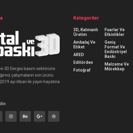
da
Kategoriler
3D, Katmanlı
Fuarlar Ve
Üretim
Etkinlikler
Ambalaj Ve
Geniş
Etiket
Format Ve
Endüstriyel
ARED
Baskı
Editörden
Malzeme Ve
ı ve 3D Dergisi basım sektörüne
Mürekkep
Fotoğraf
ığımız çalışmaların son ürünü
019 ayı itibari ile yayın hayatına
din