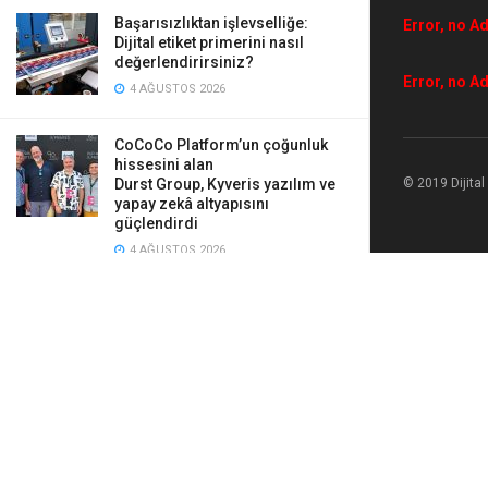
Başarısızlıktan işlevselliğe:
Error, no Ad
Dijital etiket primerini nasıl
değerlendirirsiniz?
Error, no Ad
4 AĞUSTOS 2026
CoCoCo Platform’un çoğunluk
hissesini alan
© 2019 Dijita
Durst Group, Kyveris yazılım ve
yapay zekâ altyapısını
güçlendirdi
4 AĞUSTOS 2026
Mürekkep püskürtmeli baskı,
pazar için yeni bir yol çiziyor
4 AĞUSTOS 2026
Google ve Mimaki
DTF teknolojisiyle
yapay zekâ giyilebilir hale geliyor
4 AĞUSTOS 2026