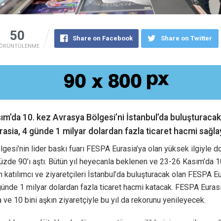
50
Share on Facebook
Share on Twitter
ÖRÜNTÜLENME
ım’da 10. kez Avrasya Bölgesi’ni İstanbul’da buluşturacak
asia, 4 günde 1 milyar dolardan fazla ticaret hacmi sağl
gesi’nin lider baskı fuarı FESPA Eurasia’ya olan yüksek ilgiyle d
zde 90’ı aştı. Bütün yıl heyecanla beklenen ve 23-26 Kasım’da 1
 katılımcı ve ziyaretçileri İstanbul’da buluşturacak olan FESPA Eu
ünde 1 milyar dolardan fazla ticaret hacmi katacak. FESPA Euras
 ve 10 bini aşkın ziyaretçiyle bu yıl da rekorunu yenileyecek.