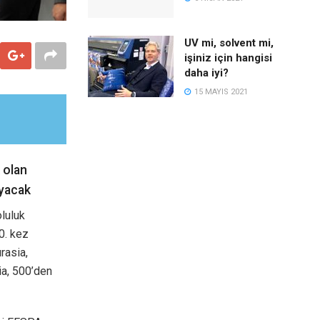
UV mi, solvent mi,
işiniz için hangisi
daha iyi?
15 MAYIS 2021
 olan
ayacak
oluluk
0. kez
rasia,
ia, 500’den