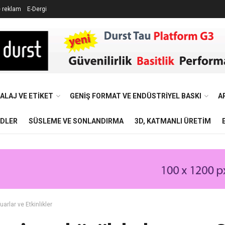
e reklam
E-Dergi
ALAJ VE ETIKET
GENIŞ FORMAT VE ENDÜSTRIYEL BASKI
A
NDLER
SÜSLEME VE SONLANDIRMA
3D, KATMANLI ÜRETIM
uarlar ve Etkinlikler