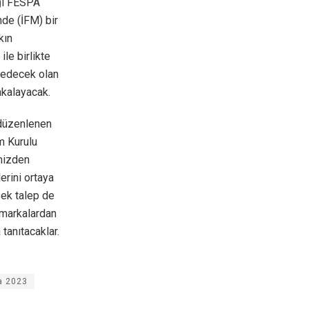
eği FESPA
nde (İFM) bir
kın
le birlikte
şfedecek olan
akalayacak.
 düzenlenen
im Kurulu
imizden
rini ortaya
ek talep de
 markalardan
 tanıtacaklar.
a 2023