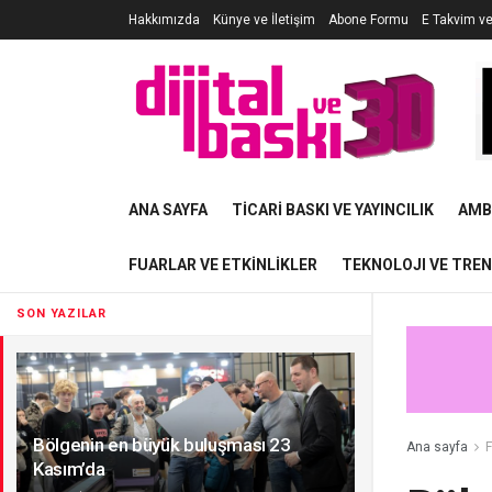
Hakkımızda
Künye ve İletişim
Abone Formu
E Takvim v
ANA SAYFA
TICARI BASKI VE YAYINCILIK
AMB
FUARLAR VE ETKINLIKLER
TEKNOLOJI VE TRE
SON YAZILAR
Bölgenin en büyük buluşması 23
Ana sayfa
F
Kasım’da