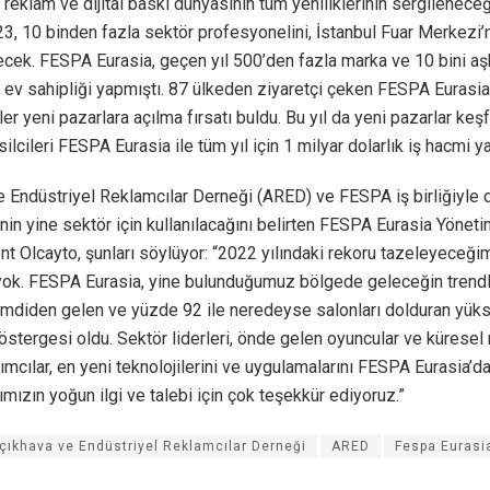
 reklam ve dijital baskı dünyasının tüm yeniliklerinin sergilenec
3, 10 binden fazla sektör profesyonelini, İstanbul Fuar Merkezi’
ecek. FESPA Eurasia, geçen yıl 500’den fazla marka ve 10 bini aş
 ev sahipliği yapmıştı. 87 ülkeden ziyaretçi çeken FESPA Eurasia i
ciler yeni pazarlara açılma fırsatı buldu. Bu yıl da yeni pazarlar ke
ilcileri FESPA Eurasia ile tüm yıl için 1 milyar dolarlık iş hacmi y
e Endüstriyel Reklamcılar Derneği (ARED) ve FESPA iş birliğiyle
rinin yine sektör için kullanılacağını belirten FESPA Eurasia Yönet
t Olcayto, şunları söylüyor: “2022 yılındaki rekoru tazeleyeceğ
ok. FESPA Eurasia, yine bulunduğumuz bölgede geleceğin trendle
imdiden gelen ve yüzde 92 ile neredeyse salonları dolduran yüks
östergesi oldu. Sektör liderleri, önde gelen oyuncular ve küresel
lımcılar, en yeni teknolojilerini ve uygulamalarını FESPA Eurasia’da
rımızın yoğun ilgi ve talebi için çok teşekkür ediyoruz.”
çıkhava ve Endüstriyel Reklamcılar Derneği
ARED
Fespa Eurasi