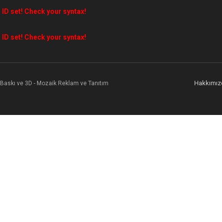
 ID set! Check your syntax!
 ID set! Check your syntax!
Hakkımız
l Baskı ve 3D - Mozaik Reklam ve Tanıtım