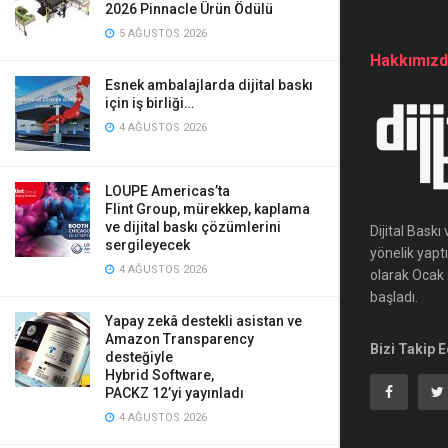
2026 Pinnacle Ürün Ödülü
5 AĞUSTOS 2026
Hakkımız
Esnek ambalajlarda dijital baskı
için iş birliği…
4 AĞUSTOS 2026
LOUPE Americas’ta
Flint Group, mürekkep, kaplama
ve dijital baskı çözümlerini
Dijital Bask
sergileyecek
yönelik yapt
4 AĞUSTOS 2026
olarak Ocak 2
başladı.
Yapay zekâ destekli asistan ve
Amazon Transparency
Bizi Takip E
desteğiyle
Hybrid Software,
PACKZ 12’yi yayınladı
4 AĞUSTOS 2026