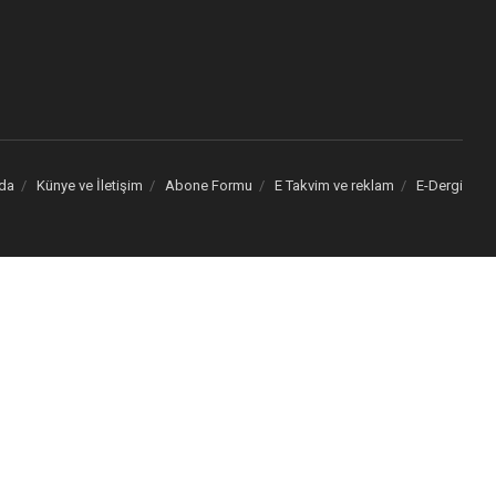
da
Künye ve İletişim
Abone Formu
E Takvim ve reklam
E-Dergi