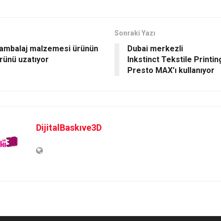
Sonraki Yazı
ambalaj malzemesi ürünün
Dubai merkezli
rünü uzatıyor
Inkstinct Tekstile Printin
Presto MAX’ı kullanıyor
DijitalBaskıve3D