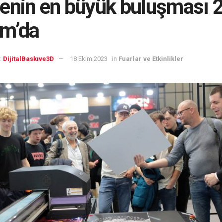
enin en büyük buluşması 
ım’da
:
DijitalBaskıve3D
18 Ekim 2023
in
Fuarlar ve Etkinlikler