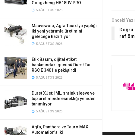
Gongzheng HB18UV PRO
5 AĞUSTOS 2026
Önceki Yazı
Mauveworx, Agfa Tauro’ya yaptığı
Doğru 
iki yeni yatırımla üretimini
raf öm
geleceğe hazırlıyor
5 AĞUSTOS 2026
Etik Basım, dijital etiket
baskısındaki gücünü Durst Tau
RSC E 340 ile pekiştirdi
5 AĞUSTOS 2026
Durst XJet: IML, shrink sleeve ve
tüp üretiminde esnekliği yeniden
tanımlıyor
5 AĞUSTOS 2026
Agfa, Panthera ve Tauro MAX
Automation’a iki