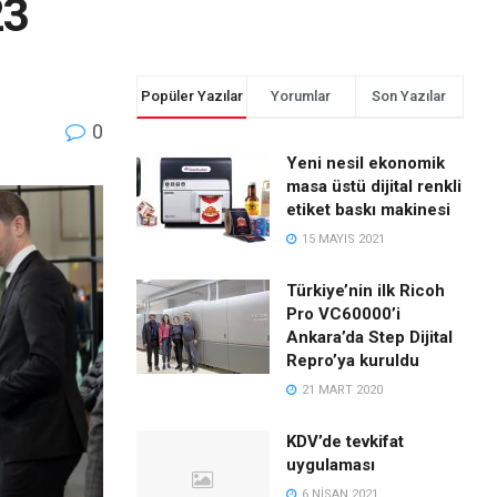
23
Popüler Yazılar
Yorumlar
Son Yazılar
0
Yeni nesil ekonomik
masa üstü dijital renkli
etiket baskı makinesi
15 MAYIS 2021
Türkiye’nin ilk Ricoh
Pro VC60000’i
Ankara’da Step Dijital
Repro’ya kuruldu
21 MART 2020
KDV’de tevkifat
uygulaması
6 NISAN 2021