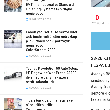
sunmak için
EMT International ve Standard
Finishing Systems iş birliğini
genişletiyor
0
5 AĞUSTOS 2026
PAYLAŞIM
G
Canon yeni serisi ile sektör lideri
web beslemeli üretim mürekkep
püskürtmeli baskı portföyünü
genişletiyor
ColorStream 7000
5 AĞUSTOS 2026
23-26 Kas
FESPA Eur
Tecnau Revolution 50 AutoSetup,
HP PageWide Web Press A2200
Avrasya Böl
ile entegre çalışmak üzere
şimdiden yü
sertifikalandırıldı
Avrasya’dan
5 AĞUSTOS 2026
sektöre 4 g
fazla marka
Ticari baskıda dijitalleşme ve
sürdürülebilirlik:
Yeni dönem