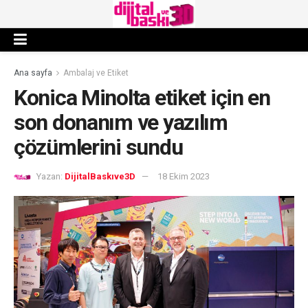
Ana sayfa
Ambalaj ve Etiket
Konica Minolta etiket için en
son donanım ve yazılım
çözümlerini sundu
Yazan:
DijitalBaskıve3D
18 Ekim 2023