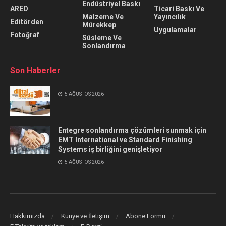
Endüstriyel Baskı
ARED
Ticari Baskı Ve
Malzeme Ve
Yayıncılık
Editörden
Mürekkep
Uygulamalar
Fotoğraf
Süsleme Ve
Sonlandırma
Son Haberler
5 AĞUSTOS 2026
Entegre sonlandırma çözümleri sunmak için
EMT International ve Standard Finishing
Systems iş birliğini genişletiyor
5 AĞUSTOS 2026
Hakkımızda
Künye ve İletişim
Abone Formu