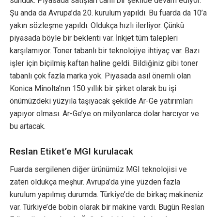
sunduk. Piyasada satışları canlı bir şekilde devam ediyor.
Şu anda da Avrupa’da 20. kurulum yapıldı. Bu fuarda da 10’a
yakın sözleşme yapıldı. Oldukça hızlı ilerliyor. Çünkü
piyasada böyle bir beklenti var. İnkjet tüm talepleri
karşılamıyor. Toner tabanlı bir teknolojiye ihtiyaç var. Bazı
işler için biçilmiş kaftan haline geldi. Bildiğiniz gibi toner
tabanlı çok fazla marka yok. Piyasada asıl önemli olan
Konica Minolta’nın 150 yıllık bir şirket olarak bu işi
önümüzdeki yüzyıla taşıyacak şekilde Ar-Ge yatırımları
yapıyor olması. Ar-Ge’ye on milyonlarca dolar harcıyor ve
bu artacak.
Reslan Etiket’e MGI kurulacak
Fuarda sergilenen diğer ürünümüz MGI teknolojisi ve
zaten oldukça meşhur. Avrupa’da yine yüzden fazla
kurulum yapılmış durumda. Türkiye’de de birkaç makineniz
var. Türkiye’de bobin olarak bir makine vardı. Bugün Reslan