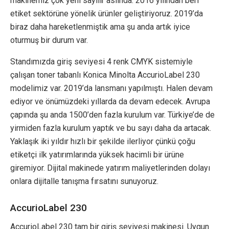
makinemiz çok yeni sayılır aslında. 2016 yılından beri
etiket sektörüne yönelik ürünler geliştiriyoruz. 2019’da
biraz daha hareketlenmiştik ama şu anda artık iyice
oturmuş bir durum var.
Standımızda giriş seviyesi 4 renk CMYK sistemiyle
çalışan toner tabanlı Konica Minolta AccurioLabel 230
modelimiz var. 2019’da lansmanı yapılmıştı. Halen devam
ediyor ve önümüzdeki yıllarda da devam edecek. Avrupa
çapında şu anda 1500’den fazla kurulum var. Türkiye’de de
yirmiden fazla kurulum yaptık ve bu sayı daha da artacak.
Yaklaşık iki yıldır hızlı bir şekilde ilerliyor çünkü çoğu
etiketçi ilk yatırımlarında yüksek hacimli bir ürüne
giremiyor. Dijital makinede yatırım maliyetlerinden dolayı
onlara dijitalle tanışma fırsatını sunuyoruz.
AccurioLabel 230
AccurioLabel 230 tam bir giriş seviyesi makinesi. Uygun