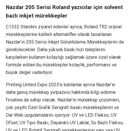
Nazdar 205 Serisi Roland yazıcılar için solvent
bazlı inkjet mürekkepler
C1332 Standını ziyaret edenler ayrıca, Roland TR2 orijinal
mürekkeplerine kaliteli alternatifler olarak tasarlanan
Nazdar’ın 205 Serisi İnkjet Görüntüleme Mürekkeplerini de
görebilecekler. Daha yüksek baskı hızı taleplerini
karşılarken kullanım kolaylığı sağlamak üzere özel olarak
formüle edilen bu mürekkepler kolaylık, performans ve
büyük değer vadediyor.
Printing United Expo 2023’e katılanlar ayrıca Nazdar’ın
daha geniş mürekkep yelpazesi hakkında bilgi edinme
fırsatına da sahip olacak. Nazdar’ın mürekkep çözümleri,
çok çeşitli Özel Grafik Serigrafi baskı mürekkeplerini ve
Dar Web uygulamalarını içeriyor: UV ve LED Flekso, UV
Ofset, UV Tipo Baskı, Dayanıklı UV Laklar, Su Bazlı Flekso,
UV ve LED Rotatif Serigrafi mürekkeplerinin yanı sıra UV