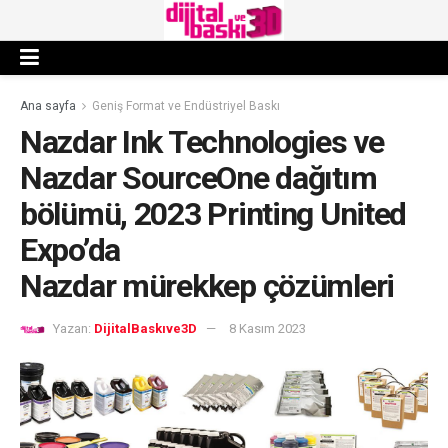
Ana sayfa
Geniş Format ve Endüstriyel Baskı
Nazdar Ink Technologies ve
Nazdar SourceOne dağıtım
bölümü, 2023 Printing United
Expo’da
Nazdar mürekkep çözümleri
Yazan:
DijitalBaskıve3D
8 Kasım 2023