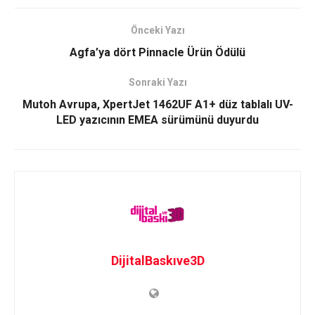
Önceki Yazı
Agfa’ya dört Pinnacle Ürün Ödülü
Sonraki Yazı
Mutoh Avrupa, XpertJet 1462UF A1+ düz tablalı UV-
LED yazıcının EMEA sürümünü duyurdu
DijitalBaskıve3D