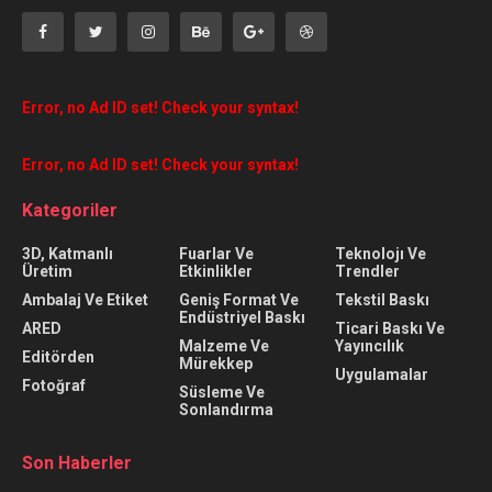
Error, no Ad ID set! Check your syntax!
Error, no Ad ID set! Check your syntax!
Kategoriler
3D, Katmanlı
Fuarlar Ve
Teknolojı Ve
Üretim
Etkinlikler
Trendler
Ambalaj Ve Etiket
Geniş Format Ve
Tekstil Baskı
Endüstriyel Baskı
ARED
Ticari Baskı Ve
Malzeme Ve
Yayıncılık
Editörden
Mürekkep
Uygulamalar
Fotoğraf
Süsleme Ve
Sonlandırma
Son Haberler