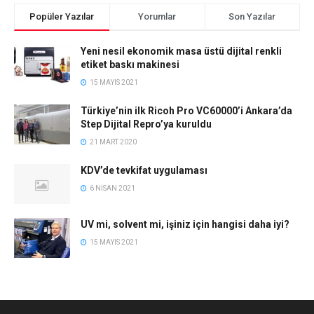
Popüler Yazılar
Yorumlar
Son Yazılar
Yeni nesil ekonomik masa üstü dijital renkli
etiket baskı makinesi
15 MAYIS 2021
Türkiye’nin ilk Ricoh Pro VC60000’i Ankara’da
Step Dijital Repro’ya kuruldu
21 MART 2020
KDV’de tevkifat uygulaması
6 NISAN 2021
UV mi, solvent mi, işiniz için hangisi daha iyi?
15 MAYIS 2021