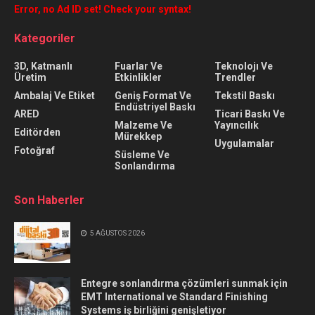
Error, no Ad ID set! Check your syntax!
Kategoriler
3D, Katmanlı
Fuarlar Ve
Teknolojı Ve
Üretim
Etkinlikler
Trendler
Ambalaj Ve Etiket
Geniş Format Ve
Tekstil Baskı
Endüstriyel Baskı
ARED
Ticari Baskı Ve
Malzeme Ve
Yayıncılık
Editörden
Mürekkep
Uygulamalar
Fotoğraf
Süsleme Ve
Sonlandırma
Son Haberler
5 AĞUSTOS 2026
Entegre sonlandırma çözümleri sunmak için
EMT International ve Standard Finishing
Systems iş birliğini genişletiyor