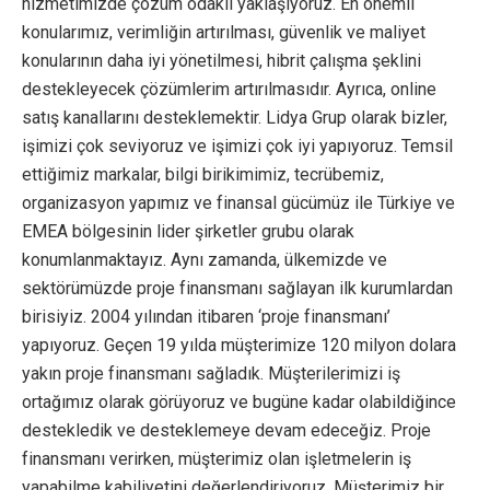
hizmetimizde çözüm odaklı yaklaşıyoruz. En önemli
konularımız, verimliğin artırılması, güvenlik ve maliyet
konularının daha iyi yönetilmesi, hibrit çalışma şeklini
destekleyecek çözümlerim artırılmasıdır. Ayrıca, online
satış kanallarını desteklemektir. Lidya Grup olarak bizler,
işimizi çok seviyoruz ve işimizi çok iyi yapıyoruz. Temsil
ettiğimiz markalar, bilgi birikimimiz, tecrübemiz,
organizasyon yapımız ve finansal gücümüz ile Türkiye ve
EMEA bölgesinin lider şirketler grubu olarak
konumlanmaktayız. Aynı zamanda, ülkemizde ve
sektörümüzde proje finansmanı sağlayan ilk kurumlardan
birisiyiz. 2004 yılından itibaren ‘proje finansmanı’
yapıyoruz. Geçen 19 yılda müşterimize 120 milyon dolara
yakın proje finansmanı sağladık. Müşterilerimizi iş
ortağımız olarak görüyoruz ve bugüne kadar olabildiğince
destekledik ve desteklemeye devam edeceğiz. Proje
finansmanı verirken, müşterimiz olan işletmelerin iş
yapabilme kabiliyetini değerlendiriyoruz. Müşterimiz bir