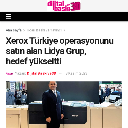
Ana sayfa
Ticari Baskı ve Yayıncılık
Xerox Türkiye operasyonunu
satın alan Lidya Grup,
hedef yükseltti
Yazan:
DijitalBaskıve3D
8 Kasım 2023