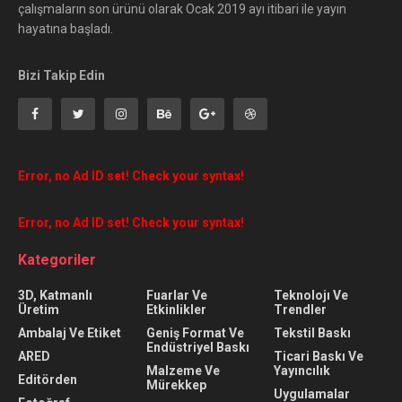
çalışmaların son ürünü olarak Ocak 2019 ayı itibari ile yayın
hayatına başladı.
Bizi Takip Edin
Error, no Ad ID set! Check your syntax!
Error, no Ad ID set! Check your syntax!
Kategoriler
3D, Katmanlı
Fuarlar Ve
Teknolojı Ve
Üretim
Etkinlikler
Trendler
Ambalaj Ve Etiket
Geniş Format Ve
Tekstil Baskı
Endüstriyel Baskı
ARED
Ticari Baskı Ve
Malzeme Ve
Yayıncılık
Editörden
Mürekkep
Uygulamalar