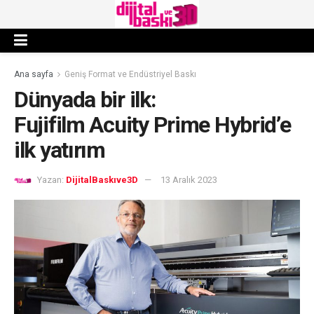
Ana sayfa
Geniş Format ve Endüstriyel Baskı
Dünyada bir ilk:
Fujifilm Acuity Prime Hybrid’e
ilk yatırım
Yazan:
DijitalBaskıve3D
13 Aralık 2023