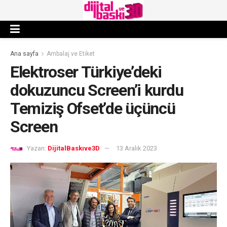
Ana sayfa
Ambalaj ve Etiket
Elektroser Türkiye’deki
dokuzuncu Screen’i kurdu
Temiziş Ofset’de üçüncü
Screen
Yazan:
DijitalBaskıve3D
13 Aralık 2023