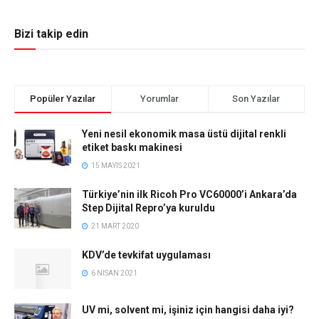
Bizi takip edin
Popüler Yazılar
Yorumlar
Son Yazılar
Yeni nesil ekonomik masa üstü dijital renkli
etiket baskı makinesi
15 MAYIS 2021
Türkiye’nin ilk Ricoh Pro VC60000’i Ankara’da
Step Dijital Repro’ya kuruldu
21 MART 2020
KDV’de tevkifat uygulaması
6 NISAN 2021
UV mi, solvent mi, işiniz için hangisi daha iyi?