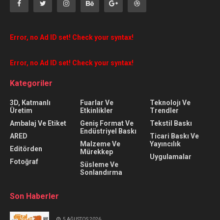
Error, no Ad ID set! Check your syntax!
Error, no Ad ID set! Check your syntax!
Kategoriler
3D, Katmanlı
Fuarlar Ve
Teknolojı Ve
Üretim
Etkinlikler
Trendler
Ambalaj Ve Etiket
Geniş Format Ve
Tekstil Baskı
Endüstriyel Baskı
ARED
Ticari Baskı Ve
Malzeme Ve
Yayıncılık
Editörden
Mürekkep
Uygulamalar
Fotoğraf
Süsleme Ve
Sonlandırma
Son Haberler
5 AĞUSTOS 2026