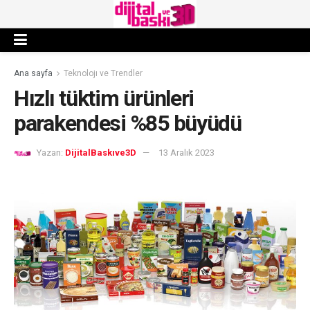
Ana sayfa
Teknolojı ve Trendler
Hızlı tüktim ürünleri
parakendesi %85 büyüdü
Yazan:
DijitalBaskıve3D
13 Aralık 2023