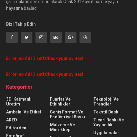
çalışmaların son ürünü olarak Ocak 2019 ayı itibari ile yayın
hayatına başladı.
Bizi Takip Edin
Error, no Ad ID set! Check your syntax!
Error, no Ad ID set! Check your syntax!
Kategoriler
3D, Katmanlı
Fuarlar Ve
Teknolojı Ve
Üretim
Etkinlikler
Trendler
Ambalaj Ve Etiket
Geniş Format Ve
Tekstil Baskı
Endüstriyel Baskı
ARED
Ticari Baskı Ve
Malzeme Ve
Yayıncılık
Editörden
Mürekkep
Uygulamalar
Fotoğraf