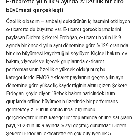
E-ticarette yılın ilk 9 ayında %129’luk bir ciro
büyümesi gerçekleşti
Özellikle basım – ambalaj sektörünün iş hacmini etkileyen
e-ticarette de büyüme var. E-ticaret gerçekleşmelerini
paylaşan Didem Şekerel Erdoğan, e-ticaretin yılın ilk 9
ayında bir önceki yılın aynı dönemine göre %129 oranında
bir ciro büyümesi kaydettiğini söylüyor. Kişisel bakım, ev
bakım, yiyecek ve içecek gruplarında e-ticaret
performansının özellikle yüksek olduğunun; bu
kategorilerde FMCG e-ticaret paylarının geçen yılın aynı
dönemine göre yükseliş kaydettiğinin altını çizen Şekerel
Erdoğan, şöyle diyor: “Bebek bakım haricindeki tüm
gruplarda offline büyümenin üzerinde bir performans
görmekteyiz. Bunun sonucunda, ölçümünü
gerçekleştirdiğimiz kategoriler toplamında online satışların
payı, 2023’ün ilk 9 ayında %7’yi geçmiş durumda.” Didem
Şekerel Erdoğan, e-ticarette en çok büyüyen ilk 5