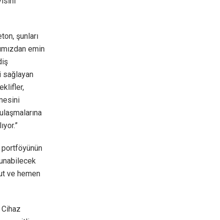
ısını
on, şunları
ığımızdan emin
diş
i sağlayan
lifler,
mesini
 ulaşmalarına
ıyor.”
 portföyünün
lunabilecek
cut ve hemen
 Cihaz