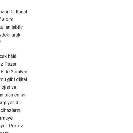
anı Dr. Kunal
 aldım.
lanılabilir.
deki artık
”
cak hâlâ
tez Pazar
28’de 2 milyar
ü gibi dijital
ojisi ve
n olan en iyi
ağlıyor. 3D
cihazlarını
sermaye
iyor. Protez