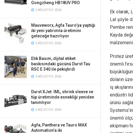
Gongzheng HB18UV PRO
5 AĞUSTOS 2026
Ek olarak, 
Lal şöyle 
Mauveworx, Agfa Tauro’ya yaptığı
Pembe renkt
iki yeni yatırımla üretimini
Kayda değer
geleceğe hazırlıyor
malzemenin 
5 AĞUSTOS 2026
Protez üre
Etik Basım, dijital etiket
önemli fırs
baskısındaki gücünü Durst Tau
RSC E 340 ile pekiştirdi
büyüklüğünü
5 AĞUSTOS 2026
doların üze
iş akışları
Durst XJet: IML, shrink sleeve ve
endüstri li
tüp üretiminde esnekliği yeniden
ürünü sağla
tanımlıyor
Systems’in 
5 AĞUSTOS 2026
önemli ölç
Agfa, Panthera ve Tauro MAX
ekipmanı ha
Automation’a iki