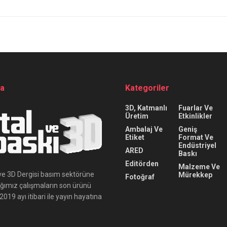
da
Kategoriler
3D, Katmanlı
Fuarlar Ve
Üretim
Etkinlikler
Ambalaj Ve
Geniş
Etiket
Format Ve
Endüstriyel
ARED
Baskı
Editörden
Malzeme Ve
ı ve 3D Dergisi basım sektörüne
Mürekkep
Fotoğraf
ığımız çalışmaların son ürünü
019 ayı itibari ile yayın hayatına