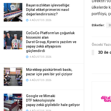
Direktifi 9
Başarısızlıktan işlevselliğe:
ülkelerde k
Dijital etiket primerini nasıl
portföyü, ç
değerlendirirsiniz?
4 AĞUSTOS 2026
Etiketler:
3
CoCoCo Platform’un çoğunluk
hissesini alan
Durst Group, Kyveris yazılım ve
Önceki Yazı
yapay zekâ altyapısını
güçlendirdi
3D ile
4 AĞUSTOS 2026
Mürekkep püskürtmeli baskı,
pazar için yeni bir yol çiziyor
4 AĞUSTOS 2026
Google ve Mimaki
DTF teknolojisiyle
yapay zekâ giyilebilir hale geliyor
4 AĞUSTOS 2026