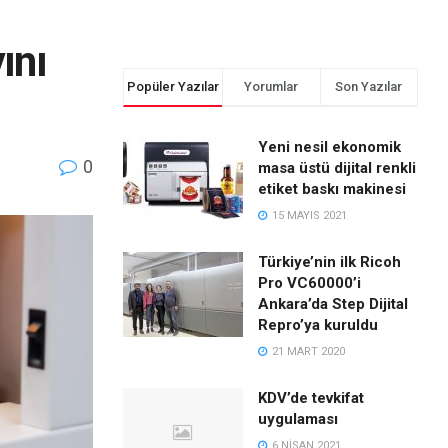
ını
Popüler Yazılar
Yorumlar
Son Yazılar
Yeni nesil ekonomik
0
masa üstü dijital renkli
etiket baskı makinesi
15 MAYIS 2021
Türkiye’nin ilk Ricoh
Pro VC60000’i
Ankara’da Step Dijital
Repro’ya kuruldu
21 MART 2020
KDV’de tevkifat
uygulaması
6 NISAN 2021