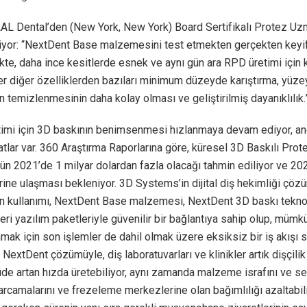
LAL Dental’den (New York, New York) Board Sertifikalı Protez Uzm
diyor: “NextDent Base malzemesini test etmekten gerçekten keyif
e, daha ince kesitlerde esnek ve aynı gün ara RPD üretimi için kul
 diğer özelliklerden bazıları minimum düzeyde karıştırma, yüzey
temizlenmesinin daha kolay olması ve geliştirilmiş dayanıklılık.
timi için 3D baskının benimsenmesi hızlanmaya devam ediyor, an
atlar var. 360 Araştırma Raporlarına göre, küresel 3D Baskılı Pro
n 2021’de 1 milyar dolardan fazla olacağı tahmin ediliyor ve 20
rine ulaşması bekleniyor. 3D Systems’in dijital diş hekimliği çözüm
nın kullanımı, NextDent Base malzemesi, NextDent 3D baskı teknol
deri yazılım paketleriyle güvenilir bir bağlantıya sahip olup, mümkü
mak için son işlemler de dahil olmak üzere eksiksiz bir iş akışı s
NextDent çözümüyle, diş laboratuvarları ve klinikler artık dişçilik 
üde artan hızda üretebiliyor, aynı zamanda malzeme israfını ve 
rcamalarını ve frezeleme merkezlerine olan bağımlılığı azaltabil