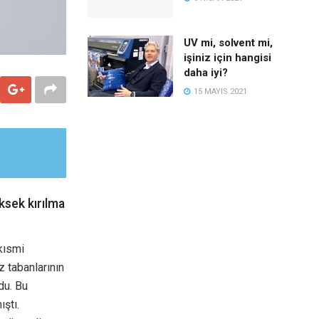
UV mi, solvent mi,
işiniz için hangisi
daha iyi?
15 MAYIS 2021
ksek kırılma
kısmi
z tabanlarının
du. Bu
ştı.