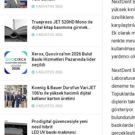
NextDent B
5 AĞUSTOS 2026
yüksek kırı
özellikler
Truepress JET 520HD Mono ile
karşılaştırı
dijital kitap basımına girmek…
Ek olarak m
5 AĞUSTOS 2026
renkte mevc
kullanılmas
Xerox, Quocirca’nın 2026 Bulut
yardımcı ol
Baskı Hizmetleri Pazarında lider
seçildi
NextDent Ba
5 AĞUSTOS 2026
Laboratuva
deneme tes
Koenig & Bauer Durst’un VariJET
106’sı ile yüksek hacimli dijital
Topuklarda
katlanır karton üretimi
dişlerin t
5 AĞUSTOS 2026
gösteriyor
bulundurulm
Prodigital güvencesiyle yeni
baskılarda
nesil hibrit
LED UV baskı makinesi:
gerçekleşti