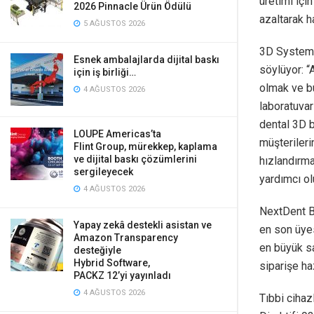
üretimi içi
2026 Pinnacle Ürün Ödülü
azaltarak h
5 AĞUSTOS 2026
3D Systems
Esnek ambalajlarda dijital baskı
söylüyor: “
için iş birliği…
olmak ve bu
4 AĞUSTOS 2026
laboratuvar
dental 3D 
LOUPE Americas’ta
müşterileri
Flint Group, mürekkep, kaplama
ve dijital baskı çözümlerini
hızlandırma
sergileyecek
yardımcı ol
4 AĞUSTOS 2026
NextDent B
Yapay zekâ destekli asistan ve
en son üyes
Amazon Transparency
en büyük s
desteğiyle
Hybrid Software,
siparişe haz
PACKZ 12’yi yayınladı
4 AĞUSTOS 2026
Tıbbi ciha