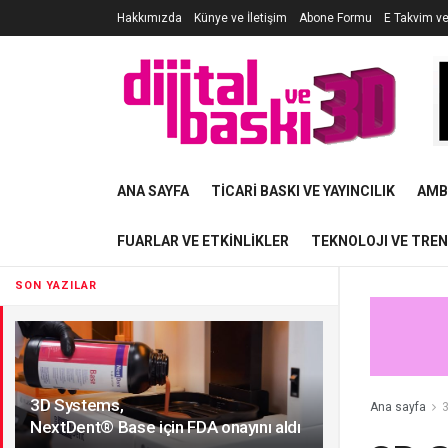
Hakkımızda
Künye ve İletişim
Abone Formu
E Takvim v
ANA SAYFA
TICARI BASKI VE YAYINCILIK
AMB
FUARLAR VE ETKINLIKLER
TEKNOLOJI VE TRE
SON YAZILAR
3D Systems,
Ana sayfa
3
NextDent® Base için FDA onayını aldı