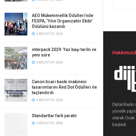
AEO Mükemmellik Ödülleri’nde
FESPA, ‘Yılın Organizatör Ekibi’
Ödülünü kazandı
4 AĞUSTOS 2026
interpack 2029: Yaz başı tarihi ve
Hakkımız
yeni süre
4 AĞUSTOS 2026
Canon ticari baskı makinesi
tasarımlarını Red Dot Ödülleri ile
taçlandırdı
4 AĞUSTOS 2026
Dijital Bask
yönelik yapt
Standartlar fark yaratır
olarak Ocak 2
4 AĞUSTOS 2026
başladı.