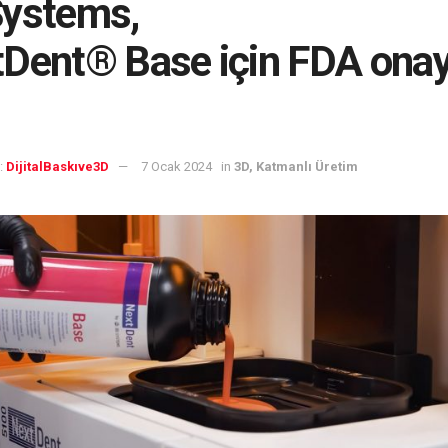
Systems,
Dent® Base için FDA onay
:
DijitalBaskıve3D
7 Ocak 2024
in
3D, Katmanlı Üretim