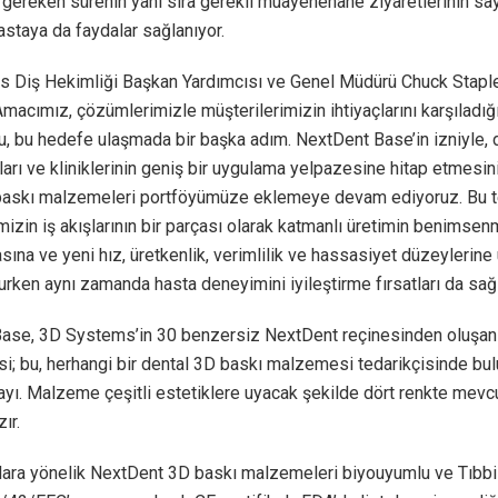
n gereken sürenin yanı sıra gerekli muayenehane ziyaretlerinin say
astaya da faydalar sağlanıyor.
 Diş Hekimliği Başkan Yardımcısı ve Genel Müdürü Chuck Staplet
Amacımız, çözümlerimizle müşterilerimizin ihtiyaçlarını karşılad
, bu hedefe ulaşmada bir başka adım. NextDent Base’in izniyle, 
ları ve kliniklerinin geniş bir uygulama yelpazesine hitap etmesin
baskı malzemeleri portföyümüze eklemeye devam ediyoruz. Bu tek
mizin iş akışlarının bir parçası olarak katmanlı üretimin benimsen
sına ve yeni hız, üretkenlik, verimlilik ve hassasiyet düzeylerine
urken aynı zamanda hasta deneyimini iyileştirme fırsatları da sağl
ase, 3D Systems’in 30 benzersiz NextDent reçinesinden oluşan
i; bu, herhangi bir dental 3D baskı malzemesi tedarikçisinde bu
ayı. Malzeme çeşitli estetiklere uyacak şekilde dört renkte mev
ır.
zlara yönelik NextDent 3D baskı malzemeleri biyouyumlu ve Tıbbi