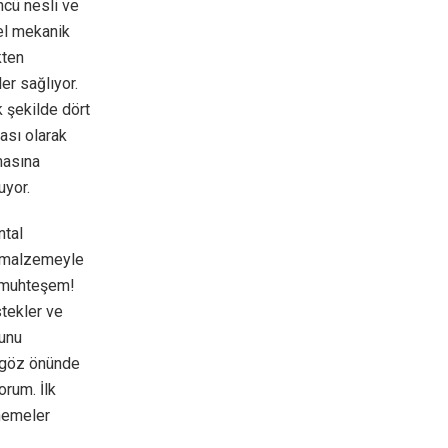
cü nesli ve
mel mekanik
kten
ler sağlıyor.
k şekilde dört
ası olarak
lmasına
uyor.
ntal
, malzemeyle
n muhteşem!
tekler ve
ğunu
 göz önünde
rum. İlk
nemeler