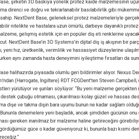
ase, şirketin 3D baskıya yönelik protez kaide malzemesinin üçün
lma direnci ve doğru ve tekrarlanabilir basılabilirlik gibi mükem
e sahip. NextDent Base, geleneksel protez malzemeleriyle gerçe
labilir nitelikte ve hastalara uzun ömürlü, darbeye dayanıklı protez
alzeme, gelişmiş estetik için en popüler diş eti renklerine uyaca
ut. NextDent Base’in 3D Systems’in dijital diş iş akışının bir parç
ı, yeni hız, üretkenlik, verimlilik ve hassasiyet düzeylerine ulaşı
urken aynı zamanda hasta deneyimini iyileştirme fırsatları da sun
se halihazırda piyasada olumlu geri bildirimler alıyor. Nexus De
rı’ndan (Harrogate, İngiltere) RDT FCGDent’ten Steven Campbell
tleri yürütüyor ve şunları söylüyor: “Bu yeni malzeme gerçekte
 destek çubuğu olmaması, çıkarılması kolay güzel ve hassas des
akma dişe ve takma dişin bara uyumu bunun ne kadar sağlam oldu
. Bununla denemelere yeni başladık, ancak şimdiden gücünün onu
ası gereken inanılmaz bir malzeme haline getireceğini görebiliyo
 gördüğümüz güce o kadar güveniyoruz ki, bununla bazı kısmi de
receğiz.”