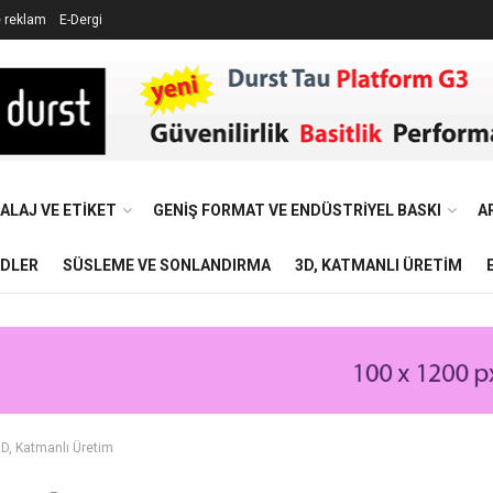
e reklam
E-Dergi
ALAJ VE ETIKET
GENIŞ FORMAT VE ENDÜSTRIYEL BASKI
A
NDLER
SÜSLEME VE SONLANDIRMA
3D, KATMANLI ÜRETIM
D, Katmanlı Üretim