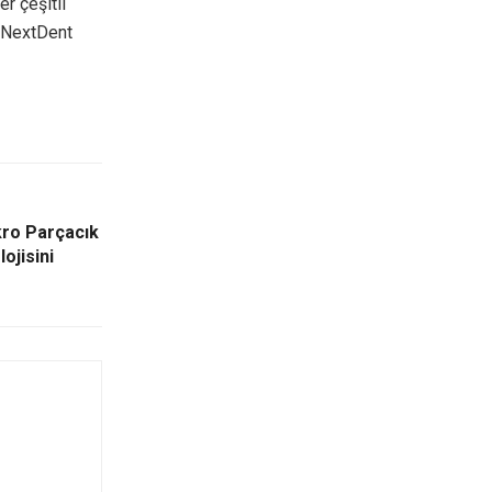
r çeşitli
z NextDent
kro Parçacık
ojisini