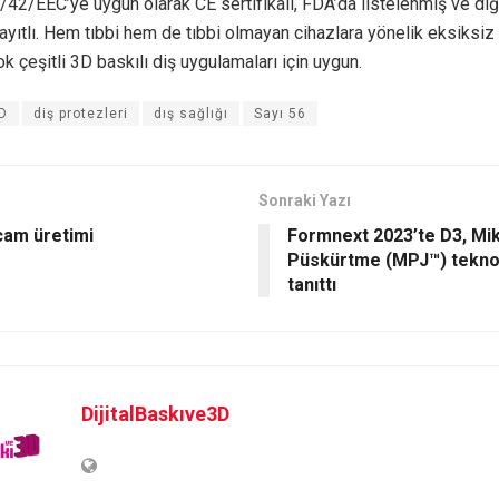
3/42/EEC’ye uygun olarak CE sertifikalı, FDA’da listelenmiş ve diğe
ayıtlı. Hem tıbbi hem de tıbbi olmayan cihazlara yönelik eksiksi
ok çeşitli 3D baskılı diş uygulamaları için uygun.
D
diş protezleri
dış sağlığı
Sayı 56
Sonraki Yazı
 cam üretimi
Formnext 2023’te D3, Mi
Püskürtme (MPJ™) teknol
tanıttı
DijitalBaskıve3D