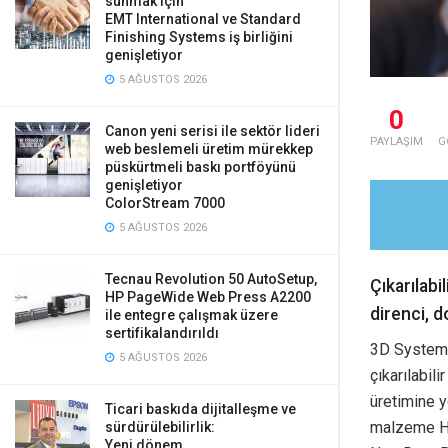
sunmak için
EMT International ve Standard
Finishing Systems iş birliğini
genişletiyor
5 AĞUSTOS 2026
0
Canon yeni serisi ile sektör lideri
PAYLAŞIM
G
web beslemeli üretim mürekkep
püskürtmeli baskı portföyünü
genişletiyor
ColorStream 7000
5 AĞUSTOS 2026
Tecnau Revolution 50 AutoSetup,
Çıkarılab
HP PageWide Web Press A2200
direnci, d
ile entegre çalışmak üzere
sertifikalandırıldı
3D Systems
5 AĞUSTOS 2026
çıkarılabil
üretimine y
Ticari baskıda dijitalleşme ve
malzeme Hea
sürdürülebilirlik:
Yeni dönem