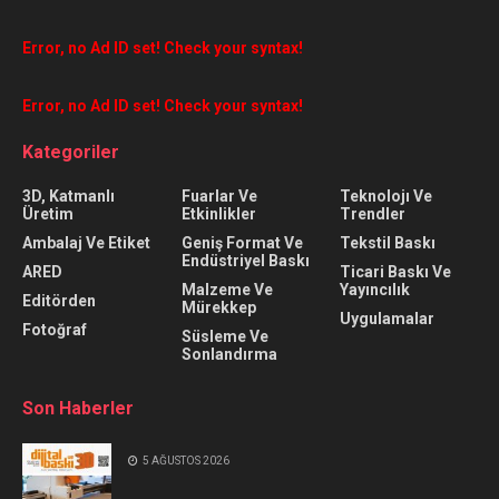
Error, no Ad ID set! Check your syntax!
Error, no Ad ID set! Check your syntax!
Kategoriler
3D, Katmanlı
Fuarlar Ve
Teknolojı Ve
Üretim
Etkinlikler
Trendler
Ambalaj Ve Etiket
Geniş Format Ve
Tekstil Baskı
Endüstriyel Baskı
ARED
Ticari Baskı Ve
Malzeme Ve
Yayıncılık
Editörden
Mürekkep
Uygulamalar
Fotoğraf
Süsleme Ve
Sonlandırma
Son Haberler
5 AĞUSTOS 2026