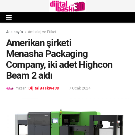
Ana sayfa
Ambalaj ve Etiket
Amerikan şirketi
Menasha Packaging
Company, iki adet Highcon
Beam 2 aldı
Yazan:
DijitalBaskıve3D
7 Ocak 2024