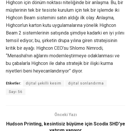
Highcon için dönüm noktası niteliğinde bir anlaşma. Bu, bir
müşterinin tek bir tesiste kurulum için tek bir işlemde iki
Highcon Beam sistemini satın aldığı ilk olay. Anlaşma,
Highcon’un karton kutu uygulamalarına yönelik Highcon
Beam 2 sistemlerinin satışında şimdiye kadarki en iyi yılını
temsil ediyor; bu, şirketin drupa yılına giren stratejisinin
kritik bir ayağı. Highcon CEO’su Shlomo Nimrodi,
“Menasha’nın ağlarını modernleştirmeye odaklanması ve
bu çabalarla Highcon ile daha stratejik bir ilişki kurma
niyetleri beni heyecanlandırıyor” diyor.
Etiketler:
dijital şekilli kesim
dijital sonlandırma
Sayı 56
Önceki Yazı
Hudson Printing, kesintisiz büyüme için Scodix SHD’ye
yatırım yapıyor