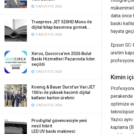
fotoğrafçıl
5 AĞUSTOS 2026
mükemmel bi
daha önce h
Truepress JET 520HD Mono ile
baskı kalit
dijital kitap basımına girmek…
hayata geçi
5 AĞUSTOS 2026
Epson SC-P
üretim kapa
Xerox, Quocirca’nın 2026 Bulut
Baskı Hizmetleri Pazarında lider
profesyonel
seçildi
5 AĞUSTOS 2026
Kimin içi
Koenig & Bauer Durst’un VariJET
Profesyonel
106’sı ile yüksek hacimli dijital
perakende 
katlanır karton üretimi
optimize ed
5 AĞUSTOS 2026
teknolojisi
Yazıcı aynı
Prodigital güvencesiyle yeni
nesil hibrit
kaplama (BE
LED UV baskı makinesi: