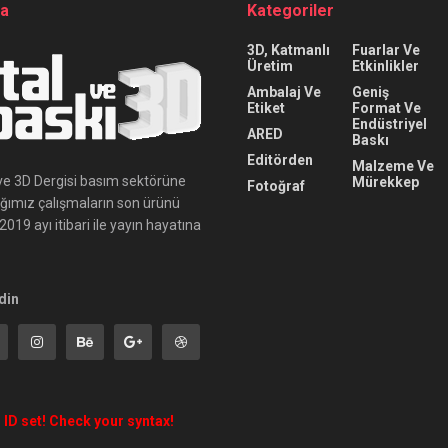
da
Kategoriler
3D, Katmanlı
Fuarlar Ve
Üretim
Etkinlikler
Ambalaj Ve
Geniş
Etiket
Format Ve
Endüstriyel
ARED
Baskı
Editörden
Malzeme Ve
ı ve 3D Dergisi basım sektörüne
Mürekkep
Fotoğraf
ığımız çalışmaların son ürünü
019 ayı itibari ile yayın hayatına
din
 ID set! Check your syntax!