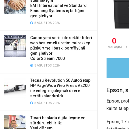
sunmak için
EMT International ve Standard
Finishing Systems iş birliğini
genişletiyor
5 AĞUSTOS 2026
Canon yeni serisi ile sektör lideri
0
web beslemeli üretim mürekkep
PAYLAŞIM
G
püskürtmeli baskı portföyünü
genişletiyor
ColorStream 7000
5 AĞUSTOS 2026
Tecnau Revolution 50 AutoSetup,
HP PageWide Web Press A2200
Epson, sa
ile entegre çalışmak üzere
sertifikalandırıldı
Epson, prof
5 AĞUSTOS 2026
kalite talep
Ticari baskıda dijitalleşme ve
Epson, 17 i
sürdürülebilirlik:
Yeni dönem