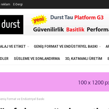
e reklam
E-Dergi
ALAJ VE ETIKET
GENIŞ FORMAT VE ENDÜSTRIYEL BASKI
A
NDLER
SÜSLEME VE SONLANDIRMA
3D, KATMANLI ÜRETIM
eniş Format ve Endüstriyel Baskı