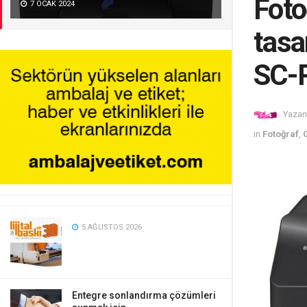
Foto
7 OCAK 2024
tasa
SC-
Yazan
in
Fotoğraf
,
5 AĞUSTOS 2026
Entegre sonlandırma çözümleri