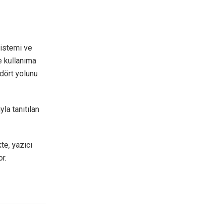
sistemi ve
e kullanıma
dört yolunu
la tanıtılan
te, yazıcı
r.