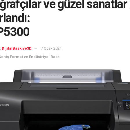
ğrafçılar ve güzel sanatlar 
rlandı:
P5300
:
DijitalBaskıve3D
7 Ocak 2024
Geniş Format ve Endüstriyel Baskı