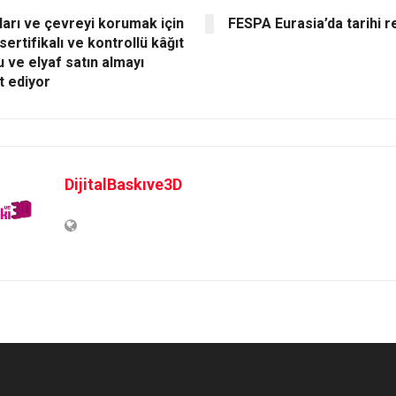
arı ve çevreyi korumak için
FESPA Eurasia’da tarihi r
sertifikalı ve kontrollü kâğıt
 ve elyaf satın almayı
t ediyor
DijitalBaskıve3D