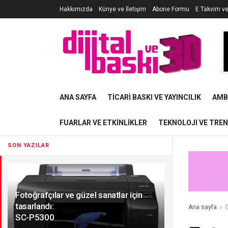
Hakkımızda
Künye ve İletişim
Abone Formu
E Takvim v
ANA SAYFA
TICARI BASKI VE YAYINCILIK
AMB
FUARLAR VE ETKINLIKLER
TEKNOLOJI VE TRE
SON YAZILAR
Fotoğrafçılar ve güzel sanatlar için
tasarlandı:
Ana sayfa
G
SC-P5300