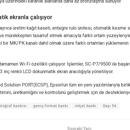
ya üzerindeki karanlık alanlarda daha az bronzlaşma sunuyor.
ik ekranla çalışıyor
rıca üretim kağıt kaseti, entegre rulo ünitesi, otomatik kesme 
e mürekkepten tasarruf etmek amacıyla farklı ortam yüzeyleriyl
l bir MK/PK kanalı dahil olmak üzere farklı ortamları yüklemenin 
mamen Wi-Fi özellikli çalışıyor. İşlemler, SC-P7/9500 ile başarıy
3 inç renkli LCD dokunmatik ekran aracılığıyla yönetiliyor.
 Solution PORT(ECSP), Epson’un tüm en yeni yazılımlarıyla birlik
timini, üretkenliğini ve kontrolünü geliştirmek için de destekleniyo
otoğraf baskısı
geniş format baskı
inkjet baskı
Sayı 56
Sonraki Yazı