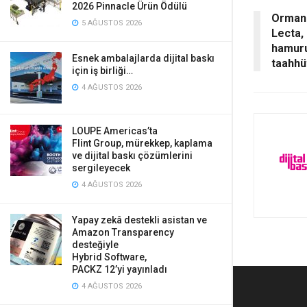
2026 Pinnacle Ürün Ödülü
Ormanl
5 AĞUSTOS 2026
Lecta, 
hamuru
Esnek ambalajlarda dijital baskı
taahhü
için iş birliği…
4 AĞUSTOS 2026
LOUPE Americas’ta
Flint Group, mürekkep, kaplama
ve dijital baskı çözümlerini
sergileyecek
4 AĞUSTOS 2026
Yapay zekâ destekli asistan ve
Amazon Transparency
desteğiyle
Hybrid Software,
PACKZ 12’yi yayınladı
4 AĞUSTOS 2026