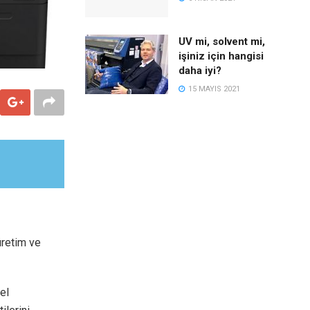
UV mi, solvent mi,
işiniz için hangisi
daha iyi?
15 MAYIS 2021
üretim ve
el