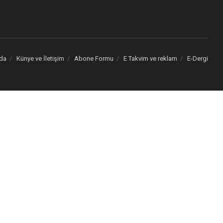
da
Künye ve İletişim
Abone Formu
E Takvim ve reklam
E-Dergi