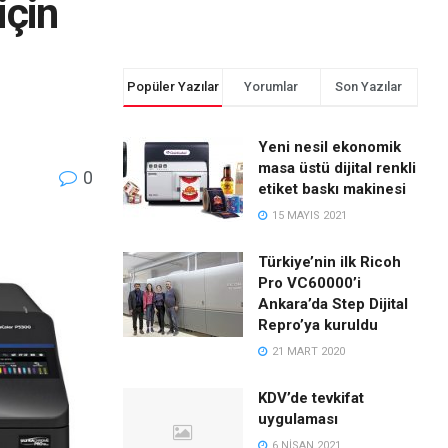
için
Popüler Yazılar
Yorumlar
Son Yazılar
Yeni nesil ekonomik
masa üstü dijital renkli
0
etiket baskı makinesi
15 MAYIS 2021
Türkiye’nin ilk Ricoh
Pro VC60000’i
Ankara’da Step Dijital
Repro’ya kuruldu
21 MART 2020
KDV’de tevkifat
uygulaması
6 NISAN 2021