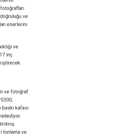
ilerini
fotoğrafları
k doğruluğu ve
dan eserlerini
ekliği ve
17 inç
iştirecek.
ın ve fotoğraf
P5300,
o baskı kafası
vadediyor.
irilmiş
yi tonlama ve