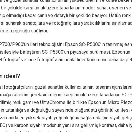
ar ve güzel sanatlar kullanıcılarının yüksek üretim ve kalite beklent
r şekilde karşılamak üzere tasarlanan model, sanat eserleri ve 
iç olmadığı kadar canlı ve detaylı bir şekilde basıyor. Üstün ren
esi sunarak sanatçılara ve fotoğrafçılara yaratıcılıklarını sınırlama
rme özgürlüğü sağlıyor.
700/P900’ün ileri teknolojisini Epson SC-P5000’in tanınmış esn
sitesiyle birleştiren SC-P5300’ün piyasaya sürülmesi, Epson’un 
 fotoğraf ve ince fotoğraf alanındaki lider konumunu daha da pek
n ideal?
 fotoğrafçıların, güzel sanatlar kullanıcılarının, tasarım ajansların
mağazalarının gereksinimlerini karşılamak üzere tasarlanan SC-
ilmiş renk gamı ve UltraChrome ile birlikte Epson’un Micro Piez
nin tutarlılığı ve doğruluğu sayesinde olağanüstü görüntü kalitesi 
 zamanda en yüksek siyah yoğunluğunu sağlamak için siyah gelişt
O) ve karbon siyahı modunun yanı sıra gelişmiş kontrast, daha i