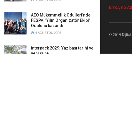
Error, no Ad
AEO Mükemmellik Ödülleri’nde
FESPA, ‘Yılın Organizatör Ekibi’
Ödülünü kazandı
4 AĞUSTOS 2026
© 2019 Dijita
interpack 2029: Yaz başı tarihi ve
yeni süre
4 AĞUSTOS 2026
Canon ticari baskı makinesi
tasarımlarını Red Dot Ödülleri ile
taçlandırdı
4 AĞUSTOS 2026
Standartlar fark yaratır
4 AĞUSTOS 2026