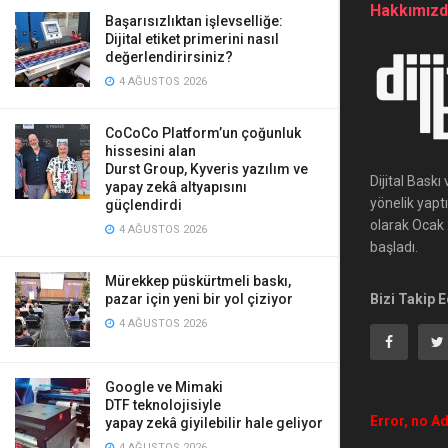
Hakkımız
Başarısızlıktan işlevselliğe:
Dijital etiket primerini nasıl
değerlendirirsiniz?
4 AĞUSTOS 2026
CoCoCo Platform’un çoğunluk
hissesini alan
Durst Group, Kyveris yazılım ve
Dijital Bask
yapay zekâ altyapısını
yönelik yapt
güçlendirdi
olarak Ocak 2
4 AĞUSTOS 2026
başladı.
Mürekkep püskürtmeli baskı,
Bizi Takip E
pazar için yeni bir yol çiziyor
4 AĞUSTOS 2026
Google ve Mimaki
DTF teknolojisiyle
Error, no Ad
yapay zekâ giyilebilir hale geliyor
4 AĞUSTOS 2026