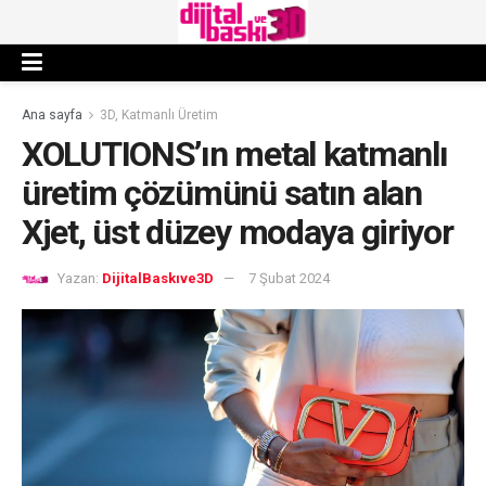
Ana sayfa
3D, Katmanlı Üretim
XOLUTIONS’ın metal katmanlı
üretim çözümünü satın alan
Xjet, üst düzey modaya giriyor
Yazan:
DijitalBaskıve3D
7 Şubat 2024