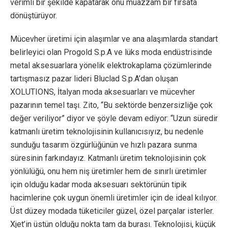
verimli bir şekilde kapatarak onu muazzam bir fırsata
dönüştürüyor.
Mücevher üretimi için alaşımlar ve ana alaşımlarda standart
belirleyici olan Progold S.p.A ve lüks moda endüstrisinde
metal aksesuarlara yönelik elektrokaplama çözümlerinde
tartışmasız pazar lideri Bluclad S.p.A’dan oluşan
XOLUTIONS, İtalyan moda aksesuarları ve mücevher
pazarının temel taşı. Zito, “Bu sektörde benzersizliğe çok
değer veriliyor” diyor ve şöyle devam ediyor: “Uzun süredir
katmanlı üretim teknolojisinin kullanıcısıyız, bu nedenle
sunduğu tasarım özgürlüğünün ve hızlı pazara sunma
süresinin farkındayız. Katmanlı üretim teknolojisinin çok
yönlülüğü, onu hem niş üretimler hem de sınırlı üretimler
için olduğu kadar moda aksesuarı sektörünün tipik
hacimlerine çok uygun önemli üretimler için de ideal kılıyor.
Üst düzey modada tüketiciler güzel, özel parçalar isterler.
Xjet’in üstün olduğu nokta tam da burası. Teknolojisi, küçük