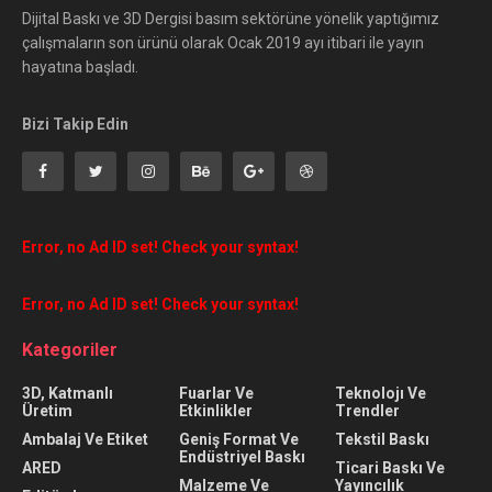
Dijital Baskı ve 3D Dergisi basım sektörüne yönelik yaptığımız
çalışmaların son ürünü olarak Ocak 2019 ayı itibari ile yayın
hayatına başladı.
Bizi Takip Edin
Error, no Ad ID set! Check your syntax!
Error, no Ad ID set! Check your syntax!
Kategoriler
3D, Katmanlı
Fuarlar Ve
Teknolojı Ve
Üretim
Etkinlikler
Trendler
Ambalaj Ve Etiket
Geniş Format Ve
Tekstil Baskı
Endüstriyel Baskı
ARED
Ticari Baskı Ve
Malzeme Ve
Yayıncılık