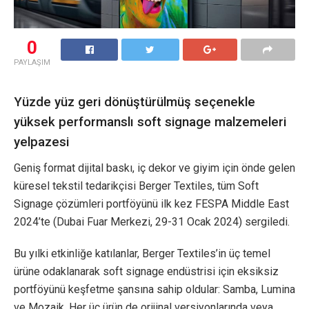
0
PAYLAŞIM
Yüzde yüz geri dönüştürülmüş seçenekle
yüksek performanslı soft signage malzemeleri
yelpazesi
Geniş format dijital baskı, iç dekor ve giyim için önde gelen
küresel tekstil tedarikçisi Berger Textiles, tüm Soft
Signage çözümleri portföyünü ilk kez FESPA Middle East
2024’te (Dubai Fuar Merkezi, 29-31 Ocak 2024) sergiledi.
Bu yılki etkinliğe katılanlar, Berger Textiles’in üç temel
ürüne odaklanarak soft signage endüstrisi için eksiksiz
portföyünü keşfetme şansına sahip oldular: Samba, Lumina
ve Mozaik. Her üç ürün de orijinal versiyonlarında veya