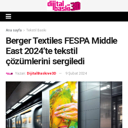
Ana sayfa
Tekstil Baskı
Berger Textiles FESPA Middle
East 2024’te tekstil
çözümlerini sergiledi
Yazan:
DijitalBaskıve3D
9 Şubat 2024