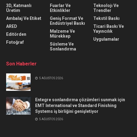
3D, Katmanlı
Fuarlar Ve
Teknolojı Ve
Üretim
Etkinlikler
Trendler
Ambalaj Ve Etiket
Geniş Format Ve
Tekstil Baskı
Endüstriyel Baskı
ARED
Ticari Baskı Ve
Malzeme Ve
Yayıncılık
Editörden
Mürekkep
Uygulamalar
Fotoğraf
Süsleme Ve
Sonlandırma
Son Haberler
5 AĞUSTOS 2026
Entegre sonlandırma çözümleri sunmak için
EMT International ve Standard Finishing
Systems iş birliğini genişletiyor
5 AĞUSTOS 2026