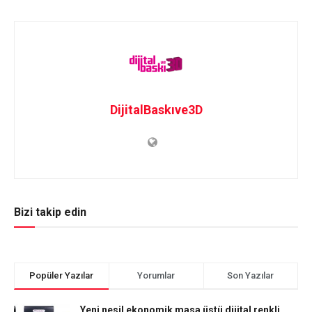
DijitalBaskıve3D
Bizi takip edin
Popüler Yazılar
Yorumlar
Son Yazılar
Yeni nesil ekonomik masa üstü dijital renkli