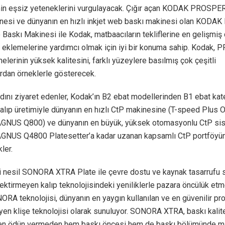
nin eşsiz yeteneklerini vurgulayacak. Çığır açan KODAK PROSP
nesi ve dünyanın en hızlı inkjet web baskı makinesi olan KOD
Baskı Makinesi ile Kodak, matbaacıların tekliflerine en gelişmiş d
i eklemelerine yardımcı olmak için iyi bir konuma sahip. Kodak,
elerinin yüksek kalitesini, farklı yüzeylere basılmış çok çeşitli
rdan örneklerle gösterecek.
dını ziyaret edenler, Kodak’ın B2 ebat modellerinden B1 ebat kat
alıp üretimiyle dünyanın en hızlı CtP makinesine (T-speed Plus 
US Q800) ve dünyanın en büyük, yüksek otomasyonlu CtP sis
US Q4800 Platesetter’a kadar uzanan kapsamlı CtP portföyü
ler.
i nesil SONORA XTRA Plate ile çevre dostu ve kaynak tasarrufu 
ektirmeyen kalıp teknolojisindeki yeniliklerle pazara öncülük e
ORA teknolojisi, dünyanın en yaygın kullanılan ve en güvenilir p
yen klişe teknolojisi olarak sunuluyor. SONORA XTRA, baskı kali
ten ödün vermeden hem baskı öncesi hem de baskı bölümünde mal