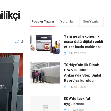
likçi
Popüler Yazılar
Yorumlar
Son Yazılar
Yeni nesil ekonomik
0
masa üstü dijital renkli
etiket baskı makinesi
15 MAYIS 2021
Türkiye’nin ilk Ricoh
Pro VC60000’i
Ankara’da Step Dijital
Repro’ya kuruldu
21 MART 2020
KDV’de tevkifat
uygulaması
6 NISAN 2021