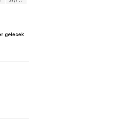
ı
Sayı 57
er gelecek