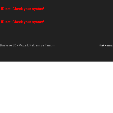
 ID set! Check your syntax!
 ID set! Check your syntax!
Hakkımız
l Baskı ve 3D - Mozaik Reklam ve Tanıtım