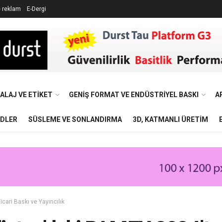
e reklam
E-Dergi
ALAJ VE ETIKET
GENIŞ FORMAT VE ENDÜSTRIYEL BASKI
A
NDLER
SÜSLEME VE SONLANDIRMA
3D, KATMANLI ÜRETIM
icari Baskı ve Yayıncılık