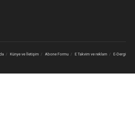
da
Künye ve İletişim
Abone Formu
E Takvim ve reklam
E-Dergi