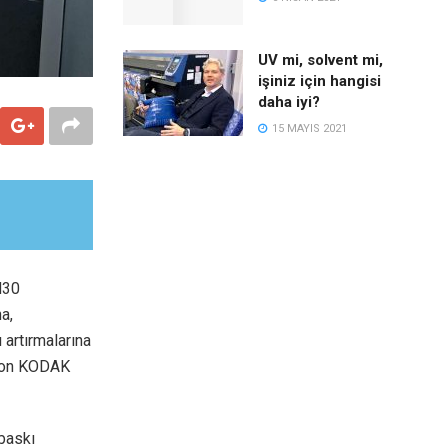
UV mi, solvent mi,
işiniz için hangisi
daha iyi?
15 MAYIS 2021
H30
a,
 artırmalarına
 son KODAK
baskı