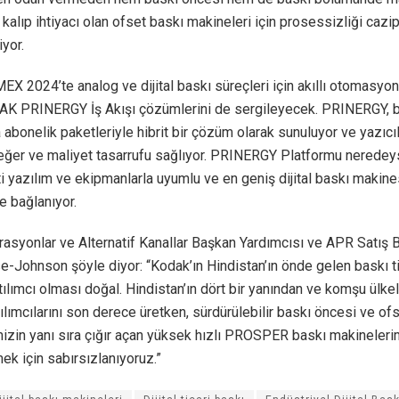
 kalıp ihtiyacı olan ofset baskı makineleri için prosessizliği cazi
iyor.
X 2024’te analog ve dijital baskı süreçleri için akıllı otomasyo
K PRINERGY İş Akışı çözümlerini de sergileyecek. PRINERGY, bul
 abonelik paketleriyle hibrit bir çözüm olarak sunuluyor ve yazıcı
ğer ve maliyet tasarrufu sağlıyor. PRINERGY Platformu nerede
i yazılım ve ekipmanlarla uyumlu ve en geniş dijital baskı makine
e bağlanıyor.
asyonlar ve Alternatif Kanallar Başkan Yardımcısı ve APR Satış 
-Johnson şöyle diyor: “Kodak’ın Hindistan’ın önde gelen baskı t
tılımcı olması doğal. Hindistan’ın dört bir yanından ve komşu ülk
ımcılarını son derece üretken, sürdürülebilir baskı öncesi ve of
izin yanı sıra çığır açan yüksek hızlı PROSPER baskı makineleri
mek için sabırsızlanıyoruz.”