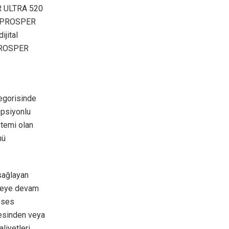
ER ULTRA 520
AK PROSPER
ijital
 PROSPER
egorisinde
Opsiyonlu
temi olan
nü
sağlayan
tmeye devam
roses
tesinden veya
iyetleri