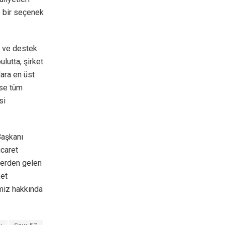
p bir seçenek
n ve destek
utta, şirket
lara en üst
yse tüm
si
Başkanı
icaret
elerden gelen
set
miz hakkında