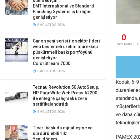
sunmak için
EMT International ve Standard
Finishing Systems iş birliğini
genişletiyor
5 AĞUSTOS 2026
0
Canon yeni serisi ile sektör lideri
PAYLAŞIM
G
web beslemeli üretim mürekkep
püskürtmeli baskı portföyünü
genişletiyor
ColorStream 7000
5 AĞUSTOS 2026
Kodak, 6-9
Tecnau Revolution 50 AutoSetup,
düzenlenece
HP PageWide Web Press A2200
standında, 
ile entegre çalışmak üzere
sertifikalandırıldı
müşterileri
5 AĞUSTOS 2026
ve daha sür
teknolojile
Ticari baskıda dijitalleşme ve
sürdürülebilirlik:
PAMEX 2024
Yeni dönem