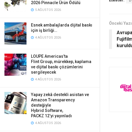
Etiketler:
D
2026 Pinnacle Ürün Ödülü
5 AĞUSTOS 2026
Önceki Yazı
Esnek ambalajlarda dijital baskı
için iş birliği…
Avrupa
4 AĞUSTOS 2026
Fujifi
kuruld
LOUPE Americas’ta
Flint Group, mürekkep, kaplama
ve dijital baskı çözümlerini
sergileyecek
4 AĞUSTOS 2026
Yapay zekâ destekli asistan ve
Amazon Transparency
desteğiyle
Hybrid Software,
PACKZ 12’yi yayınladı
4 AĞUSTOS 2026