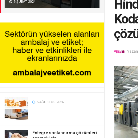
Hind
9 ŞUBAT 2024
Koda
çöz
Yazan
5 AĞUSTOS 2026
Entegre sonlandırma çözümleri