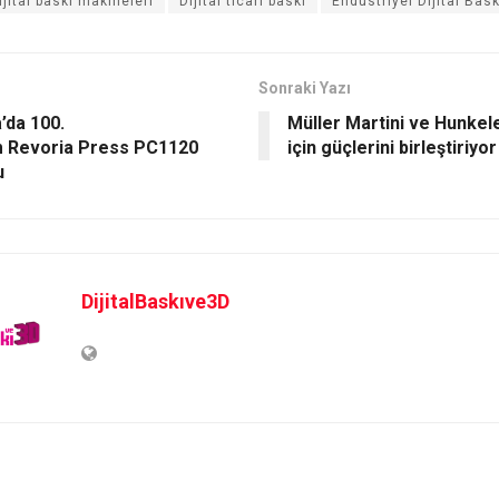
ijital baskı makineleri
Dijital ticari baskı
Endüstriyel Dijital Bask
Sonraki Yazı
’da 100.
Müller Martini ve Hunkel
lm Revoria Press PC1120
için güçlerini birleştiriyor
u
DijitalBaskıve3D