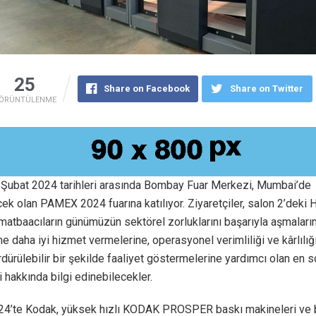
25
Share on Facebook
Share on Twitter
ÖRÜNTÜLENME
 Şubat 2024 tarihleri arasında Bombay Fuar Merkezi, Mumbai’de
k olan PAMEX 2024 fuarına katılıyor. Ziyaretçiler, salon 2’deki 
matbaacıların günümüzün sektörel zorluklarını başarıyla aşmaların
ne daha iyi hizmet vermelerine, operasyonel verimliliği ve kârlılığı
dürülebilir bir şekilde faaliyet göstermelerine yardımcı olan en
ri hakkında bilgi edinebilecekler.
’te Kodak, yüksek hızlı KODAK PROSPER baskı makineleri ve 