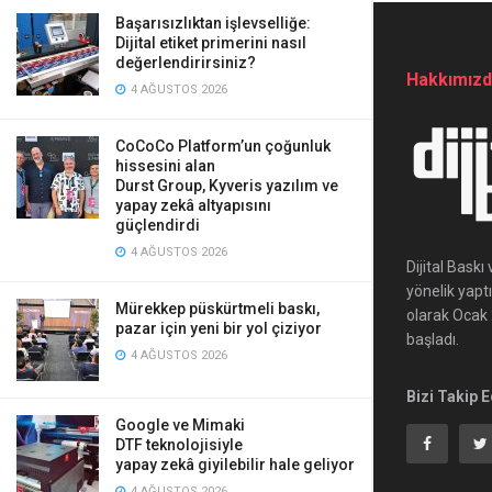
Başarısızlıktan işlevselliğe:
Dijital etiket primerini nasıl
değerlendirirsiniz?
Hakkımız
4 AĞUSTOS 2026
CoCoCo Platform’un çoğunluk
hissesini alan
Durst Group, Kyveris yazılım ve
yapay zekâ altyapısını
güçlendirdi
4 AĞUSTOS 2026
Dijital Bask
yönelik yapt
Mürekkep püskürtmeli baskı,
olarak Ocak 2
pazar için yeni bir yol çiziyor
başladı.
4 AĞUSTOS 2026
Bizi Takip E
Google ve Mimaki
DTF teknolojisiyle
yapay zekâ giyilebilir hale geliyor
4 AĞUSTOS 2026