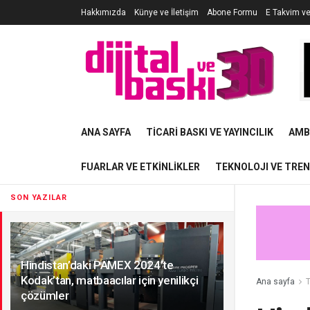
Hakkımızda
Künye ve İletişim
Abone Formu
E Takvim v
ANA SAYFA
TICARI BASKI VE YAYINCILIK
AMB
FUARLAR VE ETKINLIKLER
TEKNOLOJI VE TRE
SON YAZILAR
Hindistan’daki PAMEX 2024’te
Kodak’tan, matbaacılar için yenilikçi
Ana sayfa
T
çözümler