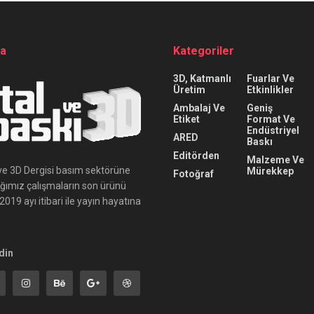
da
Kategoriler
3D, Katmanlı
Fuarlar Ve
Üretim
Etkinlikler
Ambalaj Ve
Geniş
Etiket
Format Ve
Endüstriyel
ARED
Baskı
Editörden
Malzeme Ve
ı ve 3D Dergisi basım sektörüne
Mürekkep
Fotoğraf
ığımız çalışmaların son ürünü
019 ayı itibari ile yayın hayatına
din