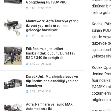
Gongzheng HB18UV PRO
düşüren bir
5 AĞUSTOS 2026
haline getir
Mauveworx, Agfa Tauro’ya yaptığı
Kodak, PAME
iki yeni yatırımla üretimini
sunan KODA
geleceğe hazırlıyor
içinde veya
5 AĞUSTOS 2026
düzeyde de
Etik Basım, dijital etiket
üçüncü part
baskısındaki gücünü Durst Tau
yelpazesin
RSC E 340 ile pekiştirdi
5 AĞUSTOS 2026
Kodak Oper
Jenine Rose
Durst XJet: IML, shrink sleeve ve
fuarında ka
tüp üretiminde esnekliği yeniden
tanımlıyor
PAMEX katıl
5 AĞUSTOS 2026
çözümlerim
bilgilendir
Agfa, Panthera ve Tauro MAX
Automation’a iki