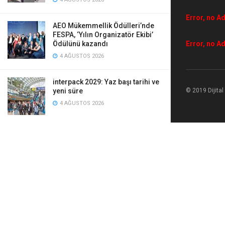
Error, no Ad
AEO Mükemmellik Ödülleri’nde
FESPA, ‘Yılın Organizatör Ekibi’
Error, no Ad
Ödülünü kazandı
4 AĞUSTOS 2026
interpack 2029: Yaz başı tarihi ve
© 2019 Dijita
yeni süre
4 AĞUSTOS 2026
Canon ticari baskı makinesi
tasarımlarını Red Dot Ödülleri ile
taçlandırdı
4 AĞUSTOS 2026
Standartlar fark yaratır
4 AĞUSTOS 2026