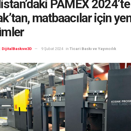
istan’daki PAMEX 2024’te
k’tan, matbaacılar için yeni
ümler
:
DijitalBaskıve3D
9 Şubat 2024
in
Ticari Baskı ve Yayıncılık