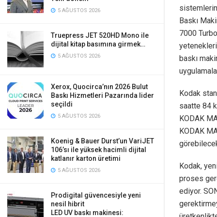
sistemleri
5 AĞUSTOS 2026
Baskı Maki
7000 Turbo 
Truepress JET 520HD Mono ile
dijital kitap basımına girmek…
yetenekler
5 AĞUSTOS 2026
baskı makin
uygulamala
Xerox, Quocirca’nın 2026 Bulut
Kodak stan
Baskı Hizmetleri Pazarında lider
seçildi
saatte 84 k
5 AĞUSTOS 2026
KODAK MAGN
KODAK MAGN
Koenig & Bauer Durst’un VariJET
görebilecek
106’sı ile yüksek hacimli dijital
katlanır karton üretimi
Kodak, yen
5 AĞUSTOS 2026
proses ger
ediyor. SON
Prodigital güvencesiyle yeni
gerektirme
nesil hibrit
LED UV baskı makinesi:
üretkenlik