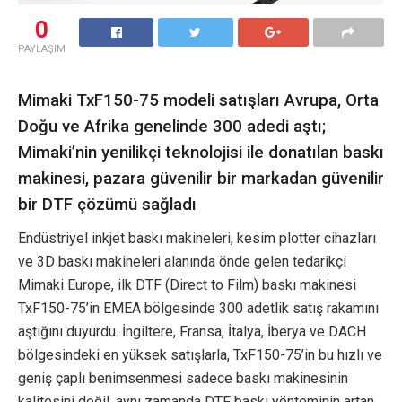
0
PAYLAŞIM
Mimaki TxF150-75 modeli satışları Avrupa, Orta
Doğu ve Afrika genelinde 300 adedi aştı;
Mimaki’nin yenilikçi teknolojisi ile donatılan baskı
makinesi, pazara güvenilir bir markadan güvenilir
bir DTF çözümü sağladı
Endüstriyel inkjet baskı makineleri, kesim plotter cihazları
ve 3D baskı makineleri alanında önde gelen tedarikçi
Mimaki Europe, ilk DTF (Direct to Film) baskı makinesi
TxF150-75’in EMEA bölgesinde 300 adetlik satış rakamını
aştığını duyurdu. İngiltere, Fransa, İtalya, İberya ve DACH
bölgesindeki en yüksek satışlarla, TxF150-75’in bu hızlı ve
geniş çaplı benimsenmesi sadece baskı makinesinin
kalitesini değil, aynı zamanda DTF baskı yönteminin artan