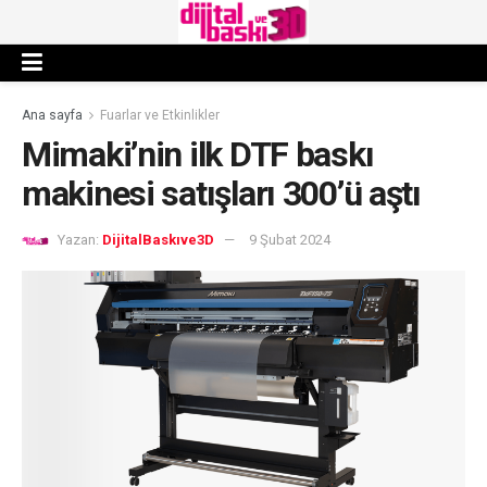
Ana sayfa
Fuarlar ve Etkinlikler
Mimaki’nin ilk DTF baskı
makinesi satışları 300’ü aştı
Yazan:
DijitalBaskıve3D
9 Şubat 2024