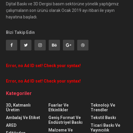
Dijital Baskı ve 3D Dergisi basım sektörüne yönelik yaptığımız
çalışmaların son ürünü olarak Ocak 2019 ayı itibari ile yayın
hayatına başladı.
Bizi Takip Edin
Error, no Ad ID set! Check your syntax!
Error, no Ad ID set! Check your syntax!
Kategoriler
3D, Katmanlı
Fuarlar Ve
Teknolojı Ve
Üretim
Etkinlikler
Trendler
Ambalaj Ve Etiket
Geniş Format Ve
Tekstil Baskı
Endüstriyel Baskı
ARED
Ticari Baskı Ve
Malzeme Ve
Yayıncılık
Editörden