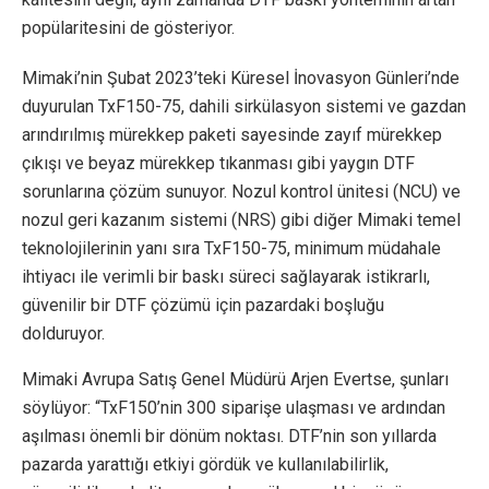
popülaritesini de gösteriyor.
Mimaki’nin Şubat 2023’teki Küresel İnovasyon Günleri’nde
duyurulan TxF150-75, dahili sirkülasyon sistemi ve gazdan
arındırılmış mürekkep paketi sayesinde zayıf mürekkep
çıkışı ve beyaz mürekkep tıkanması gibi yaygın DTF
sorunlarına çözüm sunuyor. Nozul kontrol ünitesi (NCU) ve
nozul geri kazanım sistemi (NRS) gibi diğer Mimaki temel
teknolojilerinin yanı sıra TxF150-75, minimum müdahale
ihtiyacı ile verimli bir baskı süreci sağlayarak istikrarlı,
güvenilir bir DTF çözümü için pazardaki boşluğu
dolduruyor.
Mimaki Avrupa Satış Genel Müdürü Arjen Evertse, şunları
söylüyor: “TxF150’nin 300 siparişe ulaşması ve ardından
aşılması önemli bir dönüm noktası. DTF’nin son yıllarda
pazarda yarattığı etkiyi gördük ve kullanılabilirlik,