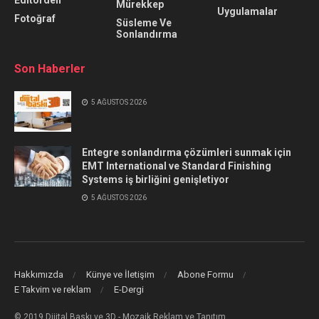
Mürekkep
Uygulamalar
Fotoğraf
Süsleme Ve
Sonlandırma
Son Haberler
5 AĞUSTOS 2026
Entegre sonlandırma çözümleri sunmak için
EMT International ve Standard Finishing
Systems iş birliğini genişletiyor
5 AĞUSTOS 2026
Hakkımızda
Künye ve İletişim
Abone Formu
E Takvim ve reklam
E-Dergi
© 2019 Dijital Baskı ve 3D - Mozaik Reklam ve Tanıtım