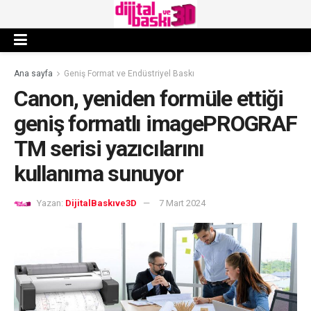
Ana sayfa
Geniş Format ve Endüstriyel Baskı
Canon, yeniden formüle ettiği
geniş formatlı imagePROGRAF
TM serisi yazıcılarını
kullanıma sunuyor
Yazan:
DijitalBaskıve3D
7 Mart 2024