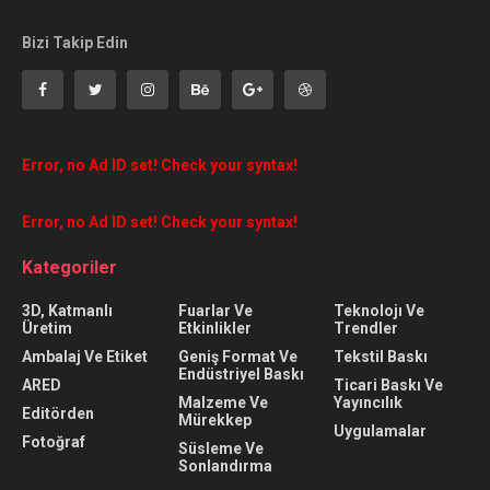
Bizi Takip Edin
Error, no Ad ID set! Check your syntax!
Error, no Ad ID set! Check your syntax!
Kategoriler
3D, Katmanlı
Fuarlar Ve
Teknolojı Ve
Üretim
Etkinlikler
Trendler
Ambalaj Ve Etiket
Geniş Format Ve
Tekstil Baskı
Endüstriyel Baskı
ARED
Ticari Baskı Ve
Malzeme Ve
Yayıncılık
Editörden
Mürekkep
Uygulamalar
Fotoğraf
Süsleme Ve
Sonlandırma