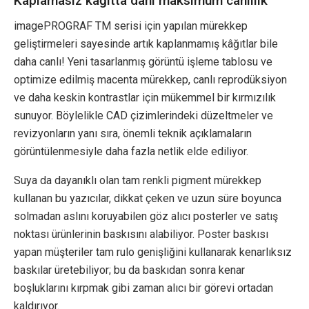
Kaplamasız kâğıtta dahi maksimum canlılık
imagePROGRAF TM serisi için yapılan mürekkep
geliştirmeleri sayesinde artık kaplanmamış kâğıtlar bile
daha canlı! Yeni tasarlanmış görüntü işleme tablosu ve
optimize edilmiş macenta mürekkep, canlı reprodüksiyon
ve daha keskin kontrastlar için mükemmel bir kırmızılık
sunuyor. Böylelikle CAD çizimlerindeki düzeltmeler ve
revizyonların yanı sıra, önemli teknik açıklamaların
görüntülenmesiyle daha fazla netlik elde ediliyor.
Suya da dayanıklı olan tam renkli pigment mürekkep
kullanan bu yazıcılar, dikkat çeken ve uzun süre boyunca
solmadan aslını koruyabilen göz alıcı posterler ve satış
noktası ürünlerinin baskısını alabiliyor. Poster baskısı
yapan müşteriler tam rulo genişliğini kullanarak kenarlıksız
baskılar üretebiliyor; bu da baskıdan sonra kenar
boşluklarını kırpmak gibi zaman alıcı bir görevi ortadan
kaldırıyor.