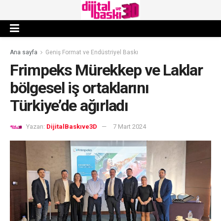
Ana sayfa
Geniş Format ve Endüstriyel Baskı
Frimpeks Mürekkep ve Laklar
bölgesel iş ortaklarını
Türkiye’de ağırladı
Yazan:
DijitalBaskıve3D
7 Mart 2024