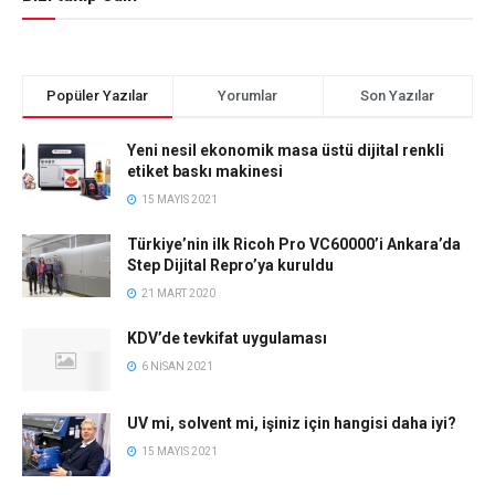
Popüler Yazılar
Yorumlar
Son Yazılar
Yeni nesil ekonomik masa üstü dijital renkli
etiket baskı makinesi
15 MAYIS 2021
Türkiye’nin ilk Ricoh Pro VC60000’i Ankara’da
Step Dijital Repro’ya kuruldu
21 MART 2020
KDV’de tevkifat uygulaması
6 NISAN 2021
UV mi, solvent mi, işiniz için hangisi daha iyi?
15 MAYIS 2021