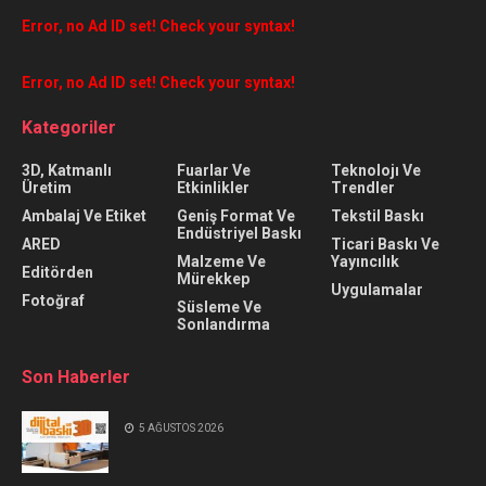
Error, no Ad ID set! Check your syntax!
Error, no Ad ID set! Check your syntax!
Kategoriler
3D, Katmanlı
Fuarlar Ve
Teknolojı Ve
Üretim
Etkinlikler
Trendler
Ambalaj Ve Etiket
Geniş Format Ve
Tekstil Baskı
Endüstriyel Baskı
ARED
Ticari Baskı Ve
Malzeme Ve
Yayıncılık
Editörden
Mürekkep
Uygulamalar
Fotoğraf
Süsleme Ve
Sonlandırma
Son Haberler
5 AĞUSTOS 2026