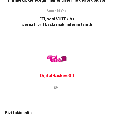
Frimpeks, geleceğin mühendislerine destek oluyor
Sonraki Yazı
EFI, yeni VUTEk h+
serisi hibrit baskı makinelerini tanıttı
DijitalBaskıve3D
Bizi takip edin